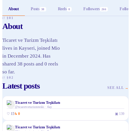
About
Posts
Reels
Followers
Follow
38
0
266
// §01
About
Ticaret ve Turizm Teşkilatı
lives in Kayseri, joined Mio
in December 2024. Has
shared 38 posts and 0 reels
so far.
// §02
Latest posts
SEE ALL
→
Ticaret ve Turizm Teşkilatı
@
ticaretveturizmteski
·
4ay
♡
15
↳
0
▣
139
Ticaret ve Turizm Teşkilatı