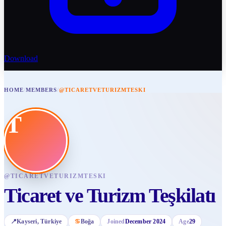
Download
HOME
/
MEMBERS
/
@TICARETVETURIZMTESKI
T
@
TICARETVETURIZMTESKI
Ticaret ve Turizm Teşkilatı
📍
Kayseri
, Türkiye
♋
Boğa
Joined
December 2024
Age
29