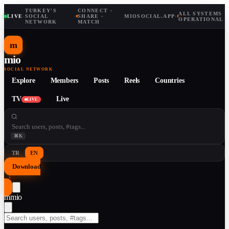
TURKEY'S
CONNECT ·
ALL SYSTEMS
LIVE
·
SOCIAL
·
SHARE ·
MIOSOCIAL.APP
·
OPERATIONAL
NETWORK
MATCH
m
mio
SOCIAL NETWORK
Explore
Members
Posts
Reels
Countries
TV
Live
LIVE
⌘K
TR
EN
Download
↓
m
mio