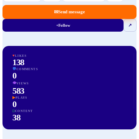
✉
Send message
+
Follow
↗
♥
LIKES
138
💬
COMMENTS
0
👁
VIEWS
583
▶
PLAYS
0
□
CONTENT
38