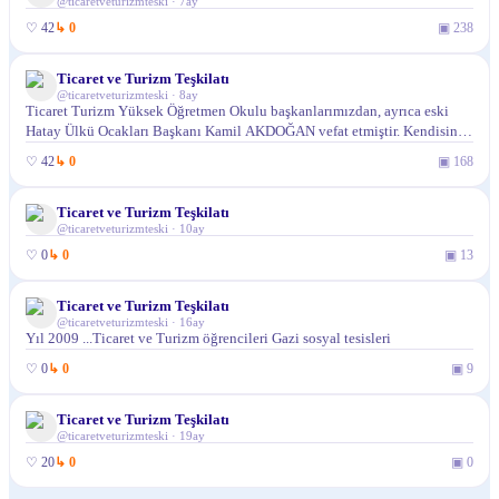
@
ticaretveturizmteski
·
7ay
♡
42
↳
0
▣
238
Ticaret ve Turizm Teşkilatı
@
ticaretveturizmteski
·
8ay
Ticaret Turizm Yüksek Öğretmen Okulu başkanlarımızdan, ayrıca eski
Hatay Ülkü Ocakları Başkanı Kamil AKDOĞAN vefat etmiştir. Kendisine
Allahtan rahmet, geride kalanlara sabırlar dileriz. Mekanı cennet olsun.
♡
42
↳
0
▣
168
Ticaret ve Turizm Teşkilatı
@
ticaretveturizmteski
·
10ay
♡
0
↳
0
▣
13
Ticaret ve Turizm Teşkilatı
@
ticaretveturizmteski
·
16ay
Yıl 2009 ...Ticaret ve Turizm öğrencileri Gazi sosyal tesisleri
♡
0
↳
0
▣
9
Ticaret ve Turizm Teşkilatı
@
ticaretveturizmteski
·
19ay
♡
20
↳
0
▣
0