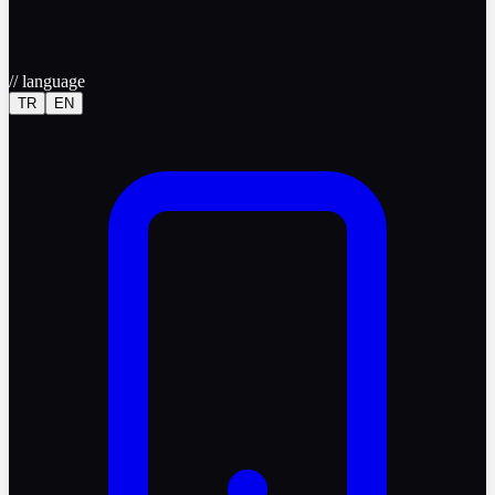
//
language
TR
EN