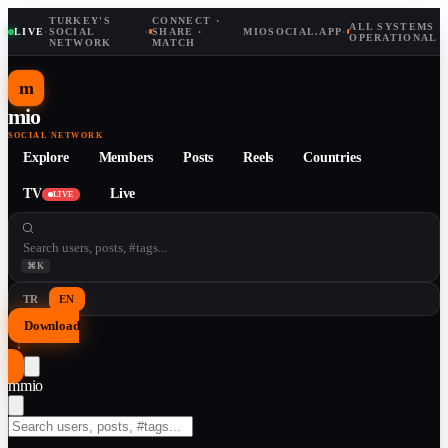
TURKEY'S
CONNECT ·
ALL SYSTEMS
LIVE
·
SOCIAL
·
SHARE ·
MIOSOCIAL.APP
·
OPERATIONAL
NETWORK
MATCH
m
mio
SOCIAL NETWORK
Explore
Members
Posts
Reels
Countries
TV
Live
LIVE
⌘K
TR
EN
Download
↓
m
mio