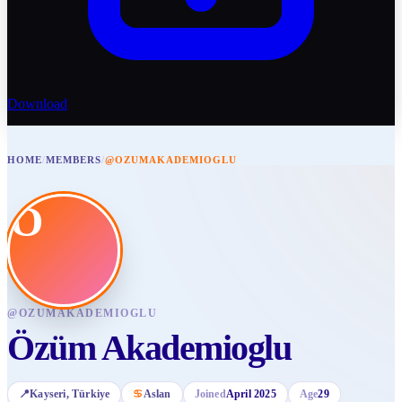
Download
HOME
/
MEMBERS
/
@OZUMAKADEMIOGLU
Ö
@
OZUMAKADEMIOGLU
Özüm Akademioglu
📍
Kayseri
, Türkiye
♋
Aslan
Joined
April 2025
Age
29