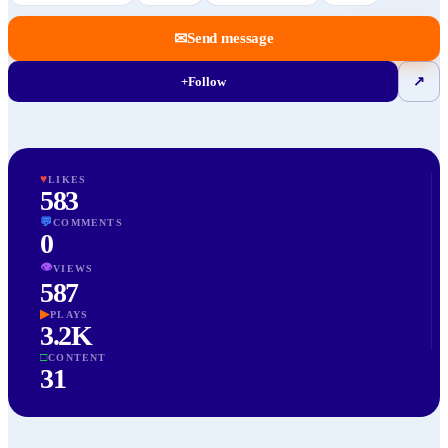
✉
Send message
+
Follow
↗
♥
LIKES
583
💬
COMMENTS
0
👁
VIEWS
587
▶
PLAYS
3.2K
□
CONTENT
31