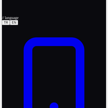
//
language
TR
EN