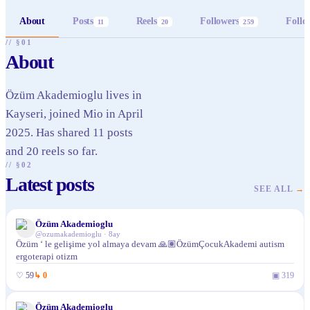
About
Posts
Reels
Followers
Follo
11
20
259
// §01
About
Özüm Akademioglu lives in
Kayseri, joined Mio in April
2025. Has shared 11 posts
and 20 reels so far.
// §02
Latest posts
SEE ALL
→
Özüm Akademioglu
@
ozumakademioglu
·
8ay
Özüm ‘ le gelişime yol almaya devam 🙏🏽ÖzümÇocukAkademi autism
ergoterapi otizm
♡
59
↳
0
▣
319
Özüm Akademioglu