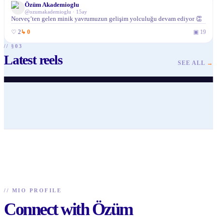
Özüm Akademioglu
@
ozumakademioglu
·
15ay
Norveç’ten gelen minik yavrumuzun gelişim yolculuğu devam ediyor 👏
♡
2
↳
0
▣
19
// §03
Latest reels
@
ozumakademioglu
@
ozumakademioglu
@
ozumakademioglu
@
ozumakademioglu
@
ozumakademioglu
@
ozumakademioglu
SEE ALL
→
♥
48
· ▶ 272
♥
31
· ▶ 247
♥
50
· ▶ 164
♥
28
· ▶ 160
♥
32
· ▶ 347
♥
19
· ▶ 327
//
MIO PROFILE
Connect with Özüm