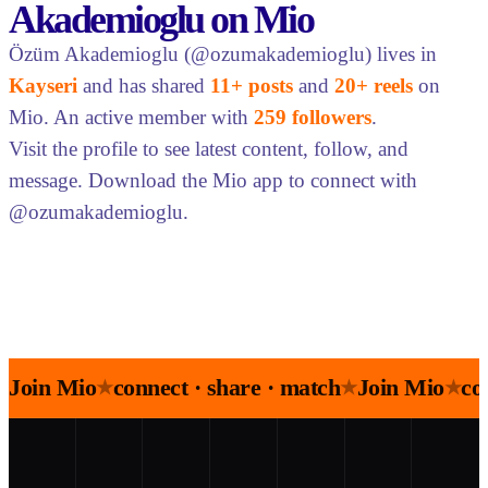
Akademioglu on Mio
Özüm Akademioglu (@ozumakademioglu) lives in
Kayseri
and has shared
11+ posts
and
20+ reels
on
Mio. An active member with
259 followers
.
Visit the profile to see latest content, follow, and
message. Download the Mio app to connect with
@ozumakademioglu.
Join Mio
connect · share · match
Join Mio
co
★
★
★