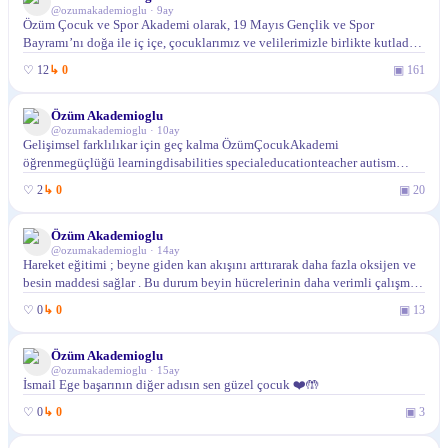
@
ozumakademioglu
·
9ay
Özüm Çocuk ve Spor Akademi olarak, 19 Mayıs Gençlik ve Spor
Bayramı’nı doğa ile iç içe, çocuklarımız ve velilerimizle birlikte kutladık.
Etkinlik sırasında spor aktiviteleri ve müzikal performanslarla keyifli
♡
12
↳
0
▣
161
anlar yaşadık. Bu tarz sosyal e...
Özüm Akademioglu
@
ozumakademioglu
·
10ay
Gelişimsel farklılıkar için geç kalma ÖzümÇocukAkademi
öğrenmegüçlüğü learningdisabilities specialeducationteacher autism
otizm disleksi ergoterapi beyazoda
♡
2
↳
0
▣
20
Özüm Akademioglu
@
ozumakademioglu
·
14ay
Hareket eğitimi ; beyne giden kan akışını arttırarak daha fazla oksijen ve
besin maddesi sağlar . Bu durum beyin hücrelerinin daha verimli çalışması
ve beyin sağlığının iyileşmesi açısından önemlidir . Doğru ve bireysel
♡
0
↳
0
▣
13
yapılandırılmış eği...
Özüm Akademioglu
@
ozumakademioglu
·
15ay
İsmail Ege başarının diğer adısın sen güzel çocuk ❤️🤲
♡
0
↳
0
▣
3