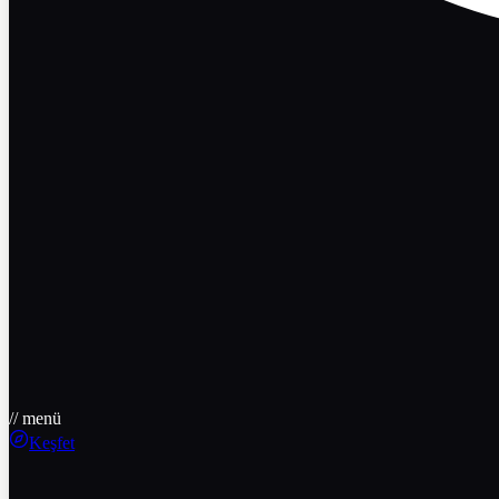
// menü
Keşfet