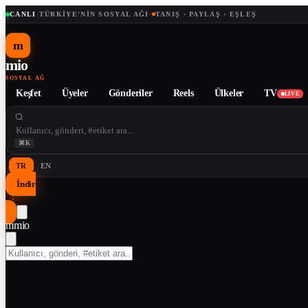
CANLI
·
TÜRKIYE'NIN SOSYAL AĞI
·
TANIŞ · PAYLAŞ · EŞLEŞ
m
mio
SOSYAL AĞ
Keşfet
Üyeler
Gönderiler
Reels
Ülkeler
TV
LIVE
⌘K
TR
EN
İndir
↓
m
mio