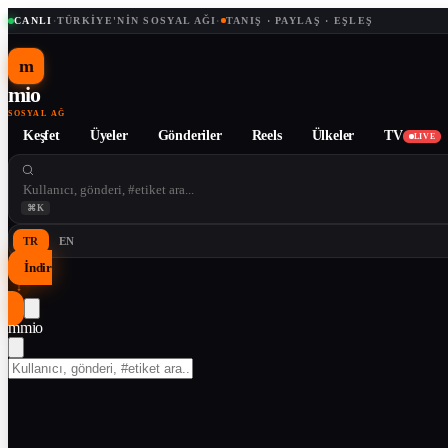
CANLI
·
TÜRKIYE'NIN SOSYAL AĞI
·
TANIŞ · PAYLAŞ · EŞLEŞ
m
mio
SOSYAL AĞ
Keşfet
Üyeler
Gönderiler
Reels
Ülkeler
TV
LIVE
⌘K
TR
EN
İndir
↓
m
mio