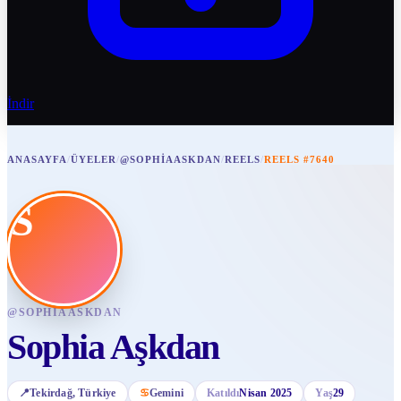
İndir
ANASAYFA
/
ÜYELER
/
@SOPHIAASKDAN
/
REELS
/
REELS #7640
S
@
SOPHIAASKDAN
Sophia Aşkdan
📍
Tekirdağ
, Türkiye
♋
Gemini
Katıldı
Nisan 2025
Yaş
29