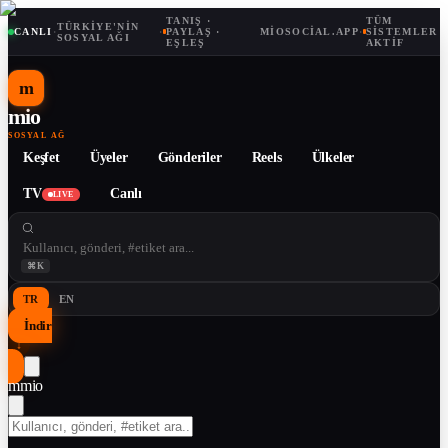
TANIŞ ·
TÜM
TÜRKIYE'NIN
CANLI
·
·
PAYLAŞ ·
MIOSOCIAL.APP
·
SISTEMLER
SOSYAL AĞI
EŞLEŞ
AKTIF
m
mio
SOSYAL AĞ
Keşfet
Üyeler
Gönderiler
Reels
Ülkeler
TV
Canlı
LIVE
⌘K
TR
EN
İndir
↓
m
mio