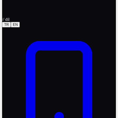
//
dil
TR
EN