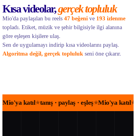
Kısa videolar,
gerçek topluluk
Mio'da paylaşılan bu reels
47 beğeni
ve
193 izlenme
topladı. Etiket, müzik ve şehir bilgisiyle ilgi alanına
göre eşleşen kişilere ulaş.
Sen de uygulamayı indirip kısa videolarını paylaş.
Algoritma değil, gerçek topluluk
seni öne çıkarır.
Mio'ya katıl
tanış · paylaş · eşleş
Mio'ya katıl
★
★
★