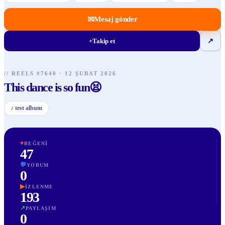
✉
Mesaj gönder
+
Takip et
↗
// REELS #
7640
·
12 ŞUBAT 2026
This dance is so fun😫
♪
test album
♥
BEĞENI
47
💬
YORUM
0
▶
İZLENME
193
↗
PAYLAŞIM
0