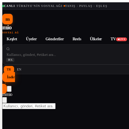
CANLI
·
TÜRKIYE'NIN SOSYAL AĞI
·
TANIŞ · PAYLAŞ · EŞLEŞ
m
mio
SOSYAL AĞ
Keşfet
Üyeler
Gönderiler
Reels
Ülkeler
TV
LIVE
⌘K
TR
EN
İndir
↓
m
mio