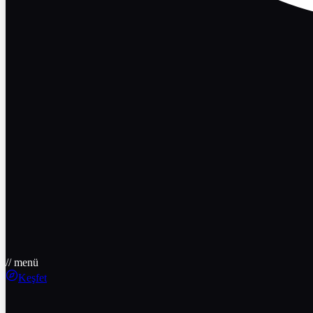
// menü
Keşfet