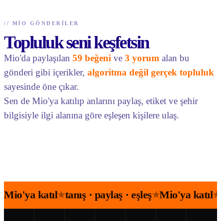
//
MIO GÖNDERILER
Topluluk seni keşfetsin
Mio'da paylaşılan
59 beğeni
ve
3 yorum
alan bu
gönderi gibi içerikler,
algoritma değil gerçek topluluk
sayesinde öne çıkar.
Sen de Mio'ya katılıp anlarını paylaş, etiket ve şehir
bilgisiyle ilgi alanına göre eşleşen kişilere ulaş.
Mio'ya katıl
tanış · paylaş · eşleş
Mio'ya katıl
★
★
★