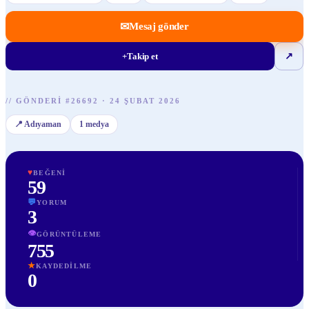
✉
Mesaj gönder
+
Takip et
↗
//
GÖNDERI
#
26692
·
24 ŞUBAT 2026
📍
Adıyaman
1
medya
♥
BEĞENI
59
💬
YORUM
3
👁
GÖRÜNTÜLEME
755
★
KAYDEDILME
0