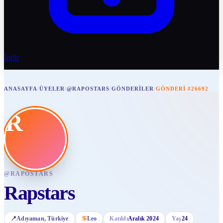
İndir
ANASAYFA
/
ÜYELER
/
@RAPOSTARS
/
GÖNDERILER
/
GÖNDERI #26692
R
@
RAPOSTARS
Rapstars
📍
Adıyaman
, Türkiye
♋
Leo
Katıldı
Aralık 2024
Yaş
24