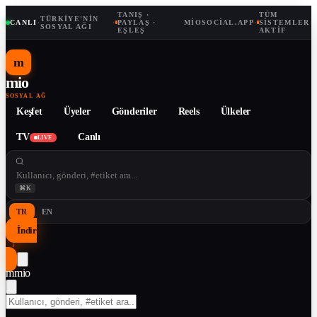
TANIŞ ·
TÜM
TÜRKIYE'NIN
CANLI
·
·
PAYLAŞ ·
MIOSOCIAL.APP
·
SISTEMLER
SOSYAL AĞI
EŞLEŞ
AKTIF
m
mio
SOSYAL AĞ
Keşfet
Üyeler
Gönderiler
Reels
Ülkeler
TV
Canlı
LIVE
⌘K
TR
EN
İndir
↓
m
mio