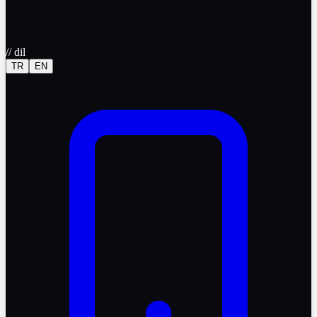
//
dil
TR
EN