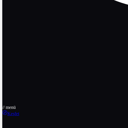
// menü
Keşfet