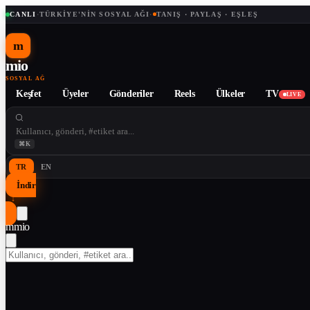
CANLI
·
TÜRKIYE'NIN SOSYAL AĞI
·
TANIŞ · PAYLAŞ · EŞLEŞ
m
mio
SOSYAL AĞ
Keşfet
Üyeler
Gönderiler
Reels
Ülkeler
TV
LIVE
⌘K
TR
EN
İndir
↓
m
mio