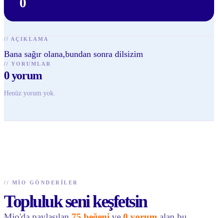
0
//
AÇIKLAMA
Bana sağır olana,bundan sonra dilsizim
//
YORUMLAR
0
yorum
Henüz yorum yok.
//
MIO GÖNDERILER
Topluluk seni keşfetsin
Mio'da paylaşılan
75 beğeni
ve
0 yorum
alan bu