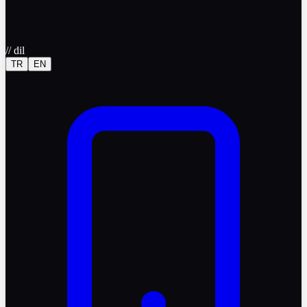
//
dil
TR
EN