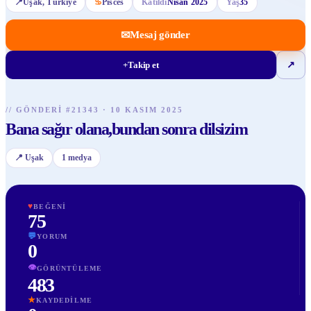
📍
Uşak
, Türkiye
♋
Pisces
Katıldı
Nisan 2025
Yaş
35
✉
Mesaj gönder
+
Takip et
↗
//
GÖNDERI
#
21343
·
10 KASIM 2025
Bana sağır olana,bundan sonra dilsizim
📍
Uşak
1
medya
♥
BEĞENI
75
💬
YORUM
0
👁
GÖRÜNTÜLEME
483
★
KAYDEDILME