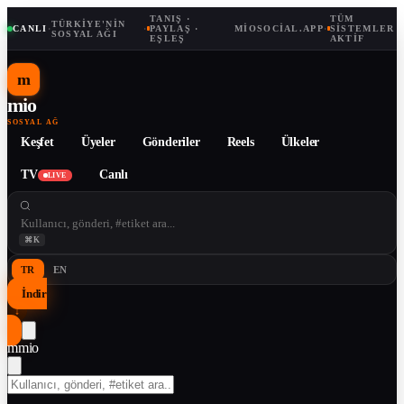
TANIŞ ·
TÜM
TÜRKIYE'NIN
CANLI
·
·
PAYLAŞ ·
MIOSOCIAL.APP
·
SISTEMLER
SOSYAL AĞI
EŞLEŞ
AKTIF
m
mio
SOSYAL AĞ
Keşfet
Üyeler
Gönderiler
Reels
Ülkeler
TV
Canlı
LIVE
⌘K
TR
EN
İndir
↓
m
mio