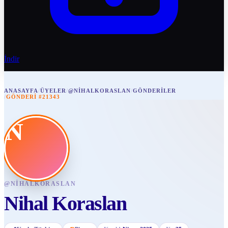
İndir
ANASAYFA
/
ÜYELER
/
@NIHALKORASLAN
/
GÖNDERILER
/
GÖNDERI #21343
N
@
NIHALKORASLAN
Nihal Koraslan