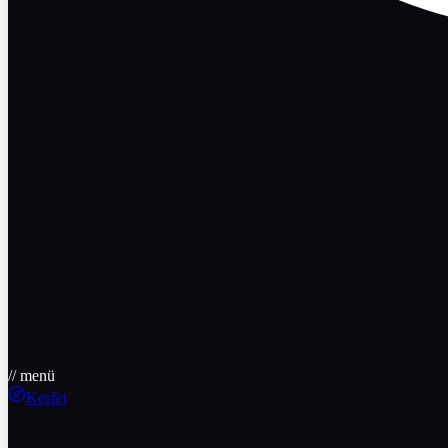
// menü
Keşfet