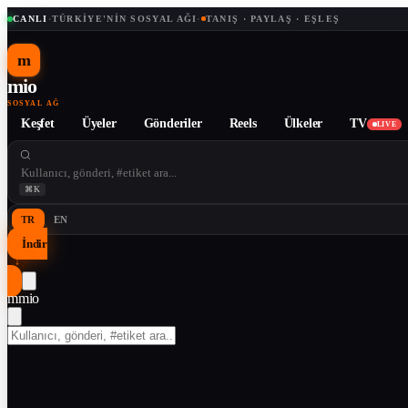
CANLI
·
TÜRKIYE'NIN SOSYAL AĞI
·
TANIŞ · PAYLAŞ · EŞLEŞ
m
mio
SOSYAL AĞ
Keşfet
Üyeler
Gönderiler
Reels
Ülkeler
TV
LIVE
⌘K
TR
EN
İndir
↓
m
mio