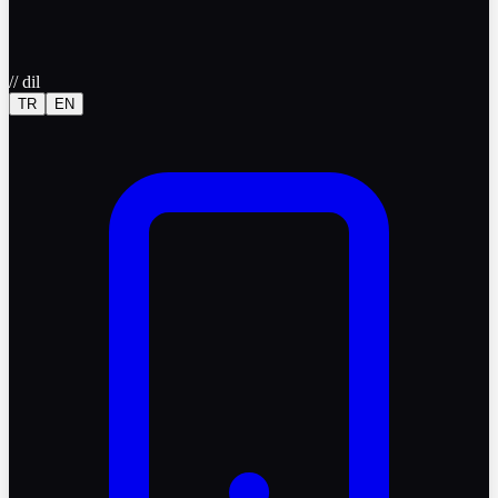
//
dil
TR
EN