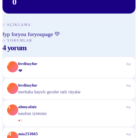
0
//
AÇIKLAMA
fyp foryou foryoupage 💛
//
YORUMLAR
4
yorum
F
ferditayfur
8ay
❤️
F
ferditayfur
8ay
merhaba hayırlı geceler tatlı rüyalar
A
ahmyalniz
8ay
nasılsın iyimisin
♥
1
M
mio253665
8ay