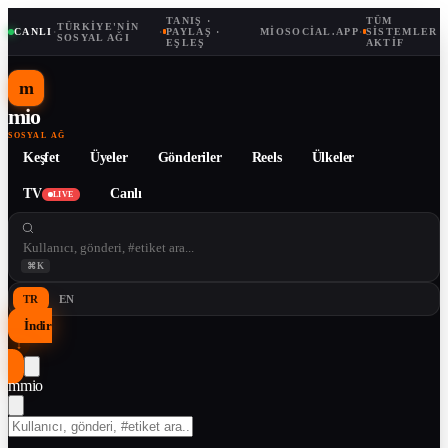
TANIŞ ·
TÜM
TÜRKIYE'NIN
CANLI
·
·
PAYLAŞ ·
MIOSOCIAL.APP
·
SISTEMLER
SOSYAL AĞI
EŞLEŞ
AKTIF
m
mio
SOSYAL AĞ
Keşfet
Üyeler
Gönderiler
Reels
Ülkeler
TV
Canlı
LIVE
⌘K
TR
EN
İndir
↓
m
mio