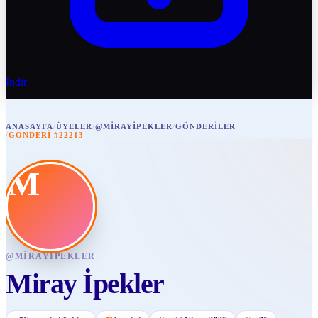
İndir
ANASAYFA
/
ÜYELER
/
@MIRAYIPEKLER
/
GÖNDERILER
/
GÖNDERI #22213
M
@
MIRAYIPEKLER
Miray İpekler