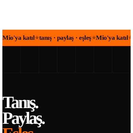
Mio'ya katıl
tanış · paylaş · eşleş
Mio'ya katıl
★
★
★
Tanış.
Paylaş.