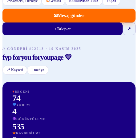
📍
Kayseri
, Türkiye
♋
Gemini
Katıldı
Nisan 2025
Yaş
35
✉
Mesaj gönder
+
Takip et
↗
//
GÖNDERI
#
22213
·
19 KASIM 2025
fyp foryou foryoupage 💛
📍
Kayseri
1
medya
♥
BEĞENI
74
💬
YORUM
4
👁
GÖRÜNTÜLEME
535
★
KAYDEDILME