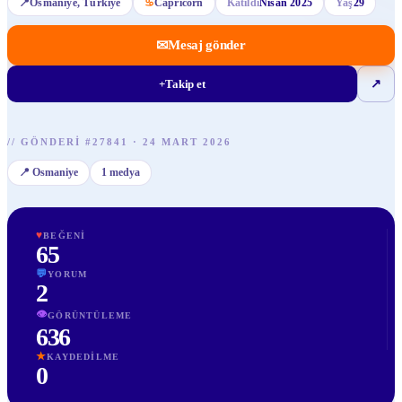
📍
Osmaniye
, Türkiye
♋
Capricorn
Katıldı
Nisan 2025
Yaş
29
✉
Mesaj gönder
+
Takip et
↗
//
GÖNDERI
#
27841
·
24 MART 2026
📍
Osmaniye
1
medya
♥
BEĞENI
65
💬
YORUM
2
👁
GÖRÜNTÜLEME
636
★
KAYDEDILME
0