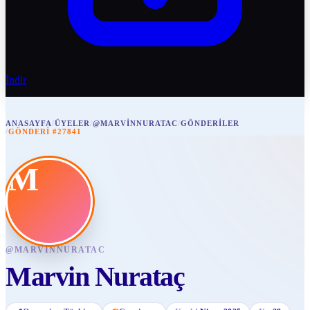
İndir
ANASAYFA
/
ÜYELER
/
@MARVINNURATAC
/
GÖNDERILER
/
GÖNDERI #27841
M
@
MARVINNURATAC
Marvin Nurataç