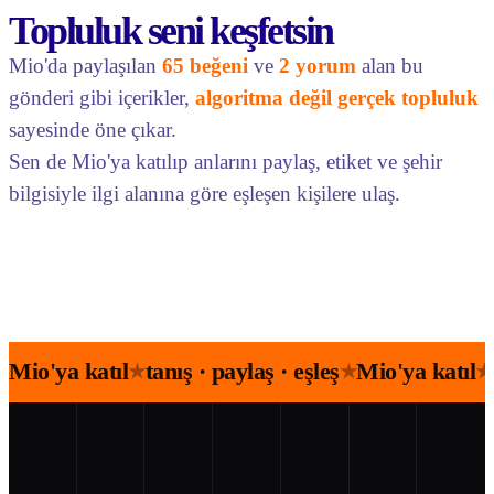
Topluluk seni keşfetsin
Mio'da paylaşılan
65 beğeni
ve
2 yorum
alan bu
gönderi gibi içerikler,
algoritma değil gerçek topluluk
sayesinde öne çıkar.
Sen de Mio'ya katılıp anlarını paylaş, etiket ve şehir
bilgisiyle ilgi alanına göre eşleşen kişilere ulaş.
Mio'ya katıl
tanış · paylaş · eşleş
Mio'ya katıl
★
★
★