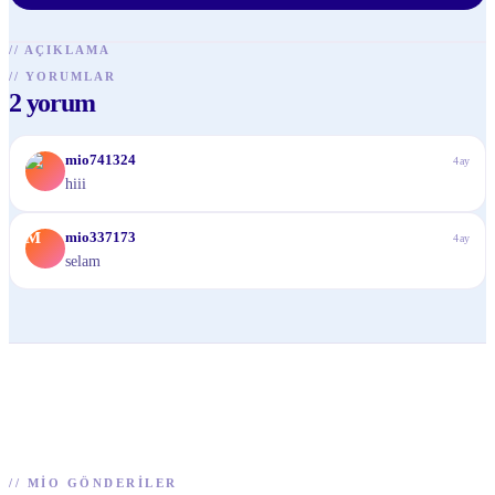
//
AÇIKLAMA
//
YORUMLAR
2
yorum
M
mio741324
4ay
hiii
M
mio337173
4ay
selam
//
MIO GÖNDERILER