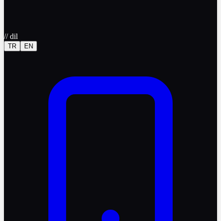
//
dil
TR
EN