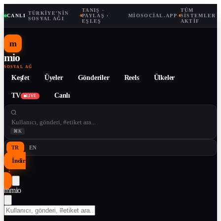
TANIŞ ·
TÜM
TÜRKIYE'NIN
CANLI
·
·
PAYLAŞ ·
MIOSOCIAL.APP
·
SISTEMLER
SOSYAL AĞI
EŞLEŞ
AKTIF
m
mio
SOSYAL AĞ
Keşfet
Üyeler
Gönderiler
Reels
Ülkeler
TV
Canlı
LIVE
⌘K
TR
EN
İndir
↓
m
mio