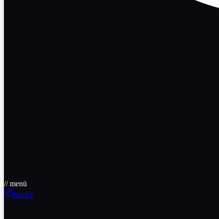
// menü
Keşfet