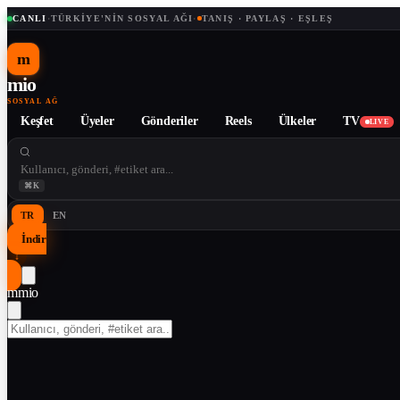
CANLI
·
TÜRKIYE'NIN SOSYAL AĞI
·
TANIŞ · PAYLAŞ · EŞLEŞ
m
mio
SOSYAL AĞ
Keşfet
Üyeler
Gönderiler
Reels
Ülkeler
TV
LIVE
⌘K
TR
EN
İndir
↓
m
mio