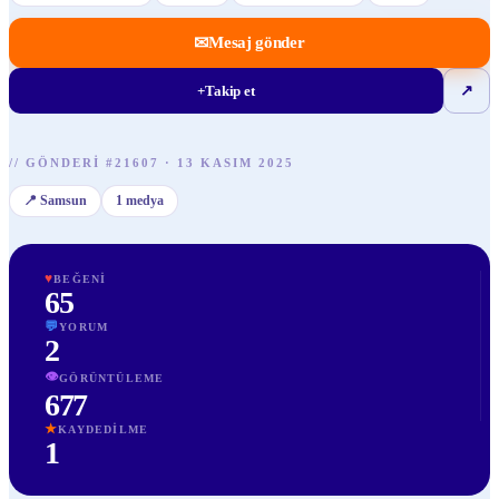
✉
Mesaj gönder
+
Takip et
↗
//
GÖNDERI
#
21607
·
13 KASIM 2025
📍
Samsun
1
medya
♥
BEĞENI
65
💬
YORUM
2
👁
GÖRÜNTÜLEME
677
★
KAYDEDILME
1