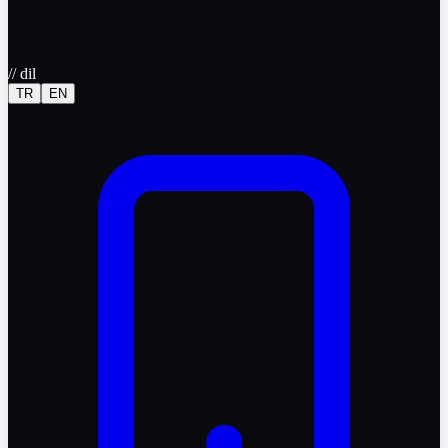
//
dil
TR
EN