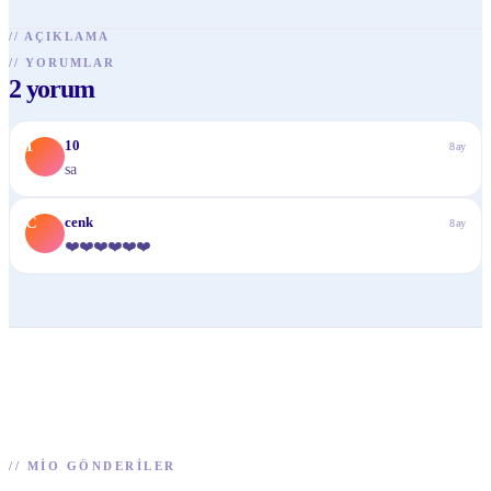
//
AÇIKLAMA
//
YORUMLAR
2
yorum
1
10
8ay
sa
C
cenk
8ay
❤️❤️❤️❤️❤️❤️
//
MIO GÖNDERILER