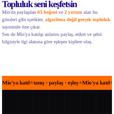
Topluluk seni keşfetsin
Mio'da paylaşılan
65 beğeni
ve
2 yorum
alan bu
gönderi gibi içerikler,
algoritma değil gerçek topluluk
sayesinde öne çıkar.
Sen de Mio'ya katılıp anlarını paylaş, etiket ve şehir
bilgisiyle ilgi alanına göre eşleşen kişilere ulaş.
Mio'ya katıl
tanış · paylaş · eşleş
Mio'ya katıl
★
★
★