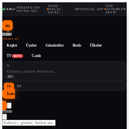
TANIŞ ·
TÜM
TÜRKIYE'NIN
CANLI
·
·
PAYLAŞ ·
MIOSOCIAL.APP
·
SISTEMLER
SOSYAL AĞI
EŞLEŞ
AKTIF
m
mio
SOSYAL AĞ
Keşfet
Üyeler
Gönderiler
Reels
Ülkeler
TV
Canlı
LIVE
⌘K
TR
EN
İndir
↓
m
mio