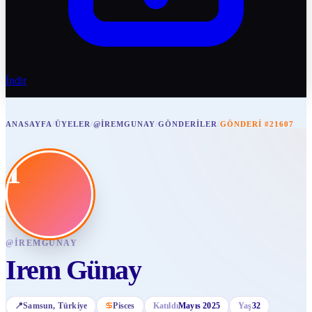
İndir
ANASAYFA
/
ÜYELER
/
@IREMGUNAY
/
GÖNDERILER
/
GÖNDERI #21607
I
@
IREMGUNAY
Irem Günay
📍
Samsun
, Türkiye
♋
Pisces
Katıldı
Mayıs 2025
Yaş
32