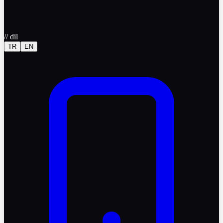
//
dil
TR
EN