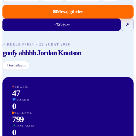
✉
Mesaj gönder
+
Takip et
↗
// REELS #
7854
·
22 ŞUBAT 2026
goofy ahhhh Jordan Knutson
♪
test album
♥
BEĞENI
47
💬
YORUM
0
▶
İZLENME
799
↗
PAYLAŞIM
0