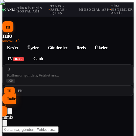
TANIŞ ·
TÜM
TÜRKIYE'NIN
CANLI
·
·
PAYLAŞ ·
MIOSOCIAL.APP
·
SISTEMLER
SOSYAL AĞI
EŞLEŞ
AKTIF
m
mio
SOSYAL AĞ
Keşfet
Üyeler
Gönderiler
Reels
Ülkeler
TV
Canlı
LIVE
⌘K
TR
EN
İndir
↓
m
mio