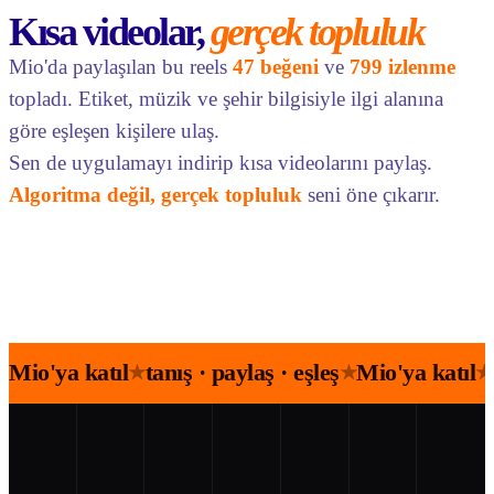
Kısa videolar,
gerçek topluluk
Mio'da paylaşılan bu reels
47 beğeni
ve
799 izlenme
topladı. Etiket, müzik ve şehir bilgisiyle ilgi alanına
göre eşleşen kişilere ulaş.
Sen de uygulamayı indirip kısa videolarını paylaş.
Algoritma değil, gerçek topluluk
seni öne çıkarır.
Mio'ya katıl
tanış · paylaş · eşleş
Mio'ya katıl
★
★
★