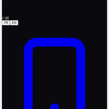
//
dil
TR
EN