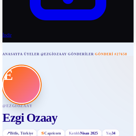
İndir
ANASAYFA
/
ÜYELER
/
@EZGIOZAAY
/
GÖNDERILER
/
GÖNDERI #27658
E
@
EZGIOZAAY
Ezgi Ozaay
📍
Bitlis
, Türkiye
♋
Capricorn
Katıldı
Nisan 2025
Yaş
34