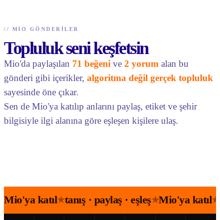
//
MIO GÖNDERILER
Topluluk seni keşfetsin
Mio'da paylaşılan
71 beğeni
ve
2 yorum
alan bu
gönderi gibi içerikler,
algoritma değil gerçek topluluk
sayesinde öne çıkar.
Sen de Mio'ya katılıp anlarını paylaş, etiket ve şehir
bilgisiyle ilgi alanına göre eşleşen kişilere ulaş.
Mio'ya katıl
tanış · paylaş · eşleş
Mio'ya katıl
★
★
★