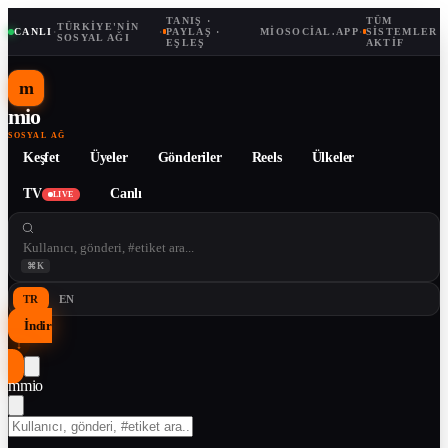
TANIŞ ·
TÜM
TÜRKIYE'NIN
CANLI
·
·
PAYLAŞ ·
MIOSOCIAL.APP
·
SISTEMLER
SOSYAL AĞI
EŞLEŞ
AKTIF
m
mio
SOSYAL AĞ
Keşfet
Üyeler
Gönderiler
Reels
Ülkeler
TV
Canlı
LIVE
⌘K
TR
EN
İndir
↓
m
mio