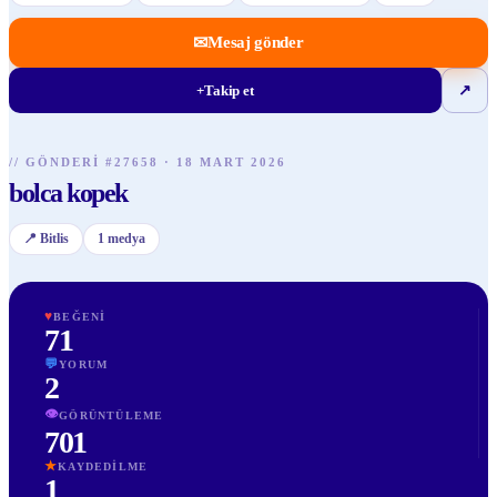
✉
Mesaj gönder
+
Takip et
↗
//
GÖNDERI
#
27658
·
18 MART 2026
bolca kopek
📍
Bitlis
1
medya
♥
BEĞENI
71
💬
YORUM
2
👁
GÖRÜNTÜLEME
701
★
KAYDEDILME
1