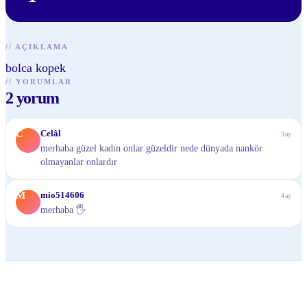
//
AÇIKLAMA
bolca kopek
//
YORUMLAR
2
yorum
C
Celâl
3ay
merhaba güzel kadın onlar güzeldir nede dünyada nankör
olmayanlar onlardır
M
mio514606
4ay
merhaba 🖐️