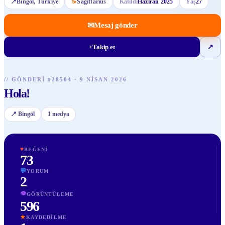
📍
Bingöl
, Türkiye
♋
Sagittarius
Katıldı
Haziran 2025
Yaş
27
✉
Mesaj gönder
+
Takip et
↗
//
GÖNDERI
#
28504
·
9 NISAN 2026
Hola!
📍
Bingöl
1
medya
♥
BEĞENI
73
💬
YORUM
2
👁
GÖRÜNTÜLEME
596
★
KAYDEDILME