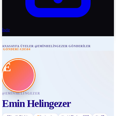
İndir
ANASAYFA
/
ÜYELER
/
@EMINHELINGEZER
/
GÖNDERILER
/
GÖNDERI #28504
E
@
EMINHELINGEZER
Emin Helingezer