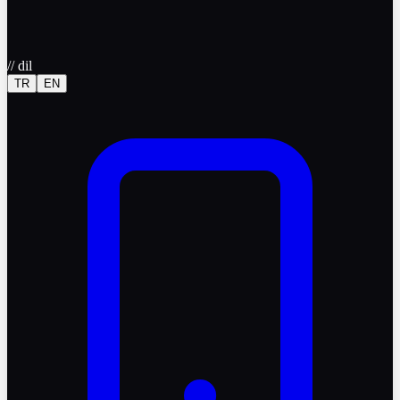
//
dil
TR
EN