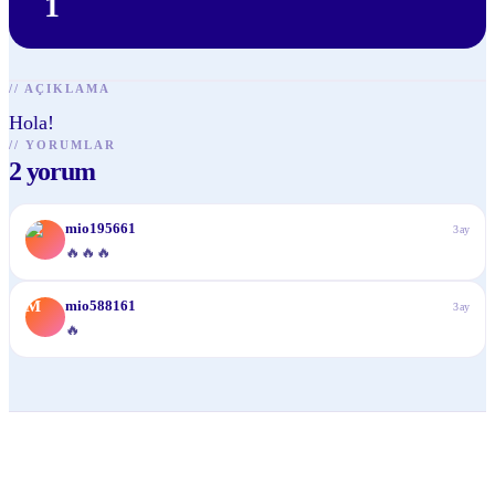
1
//
AÇIKLAMA
Hola!
//
YORUMLAR
2
yorum
M
mio195661
3ay
🔥🔥🔥
M
mio588161
3ay
🔥