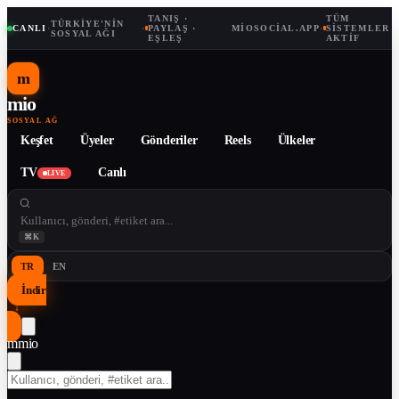
TANIŞ ·
TÜM
TÜRKIYE'NIN
CANLI
·
·
PAYLAŞ ·
MIOSOCIAL.APP
·
SISTEMLER
SOSYAL AĞI
EŞLEŞ
AKTIF
m
mio
SOSYAL AĞ
Keşfet
Üyeler
Gönderiler
Reels
Ülkeler
TV
Canlı
LIVE
⌘K
TR
EN
İndir
↓
m
mio