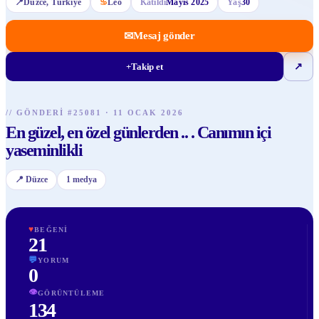
📍
Düzce
, Türkiye
♋
Leo
Katıldı
Mayıs 2025
Yaş
30
✉
Mesaj gönder
+
Takip et
↗
//
GÖNDERI
#
25081
·
11 OCAK 2026
En güzel, en özel günlerden .. . Canımın içi
yaseminlikli
📍
Düzce
1
medya
♥
BEĞENI
21
💬
YORUM
0
👁
GÖRÜNTÜLEME
134