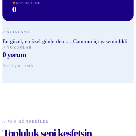
★
KAYDEDILME
0
//
AÇIKLAMA
En güzel, en özel günlerden .. . Canımın içi yaseminlikli
//
YORUMLAR
0
yorum
Henüz yorum yok.
//
MIO GÖNDERILER
Topluluk seni keşfetsin