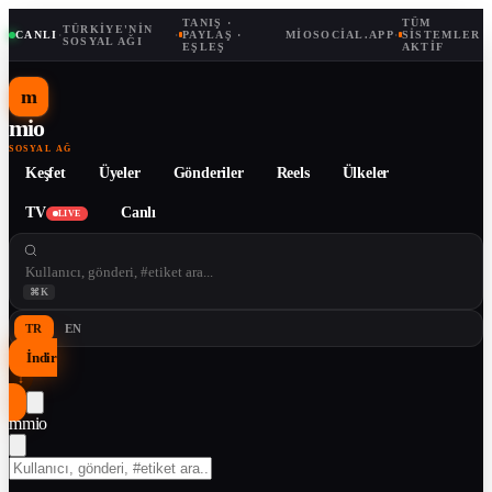
TANIŞ ·
TÜM
TÜRKIYE'NIN
CANLI
·
·
PAYLAŞ ·
MIOSOCIAL.APP
·
SISTEMLER
SOSYAL AĞI
EŞLEŞ
AKTIF
m
mio
SOSYAL AĞ
Keşfet
Üyeler
Gönderiler
Reels
Ülkeler
TV
Canlı
LIVE
⌘K
TR
EN
İndir
↓
m
mio