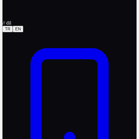
//
dil
TR
EN