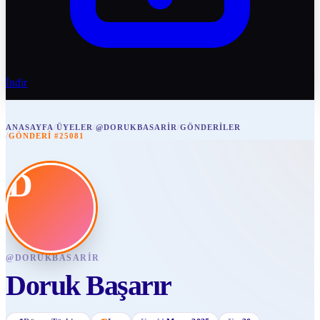
İndir
ANASAYFA
/
ÜYELER
/
@DORUKBASARIR
/
GÖNDERILER
/
GÖNDERI #25081
D
@
DORUKBASARIR
Doruk Başarır