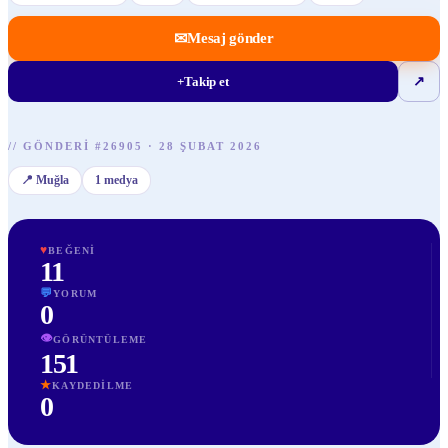
✉
Mesaj gönder
+
Takip et
↗
//
GÖNDERI
#
26905
·
28 ŞUBAT 2026
📍
Muğla
1
medya
♥
BEĞENI
11
💬
YORUM
0
👁
GÖRÜNTÜLEME
151
★
KAYDEDILME
0