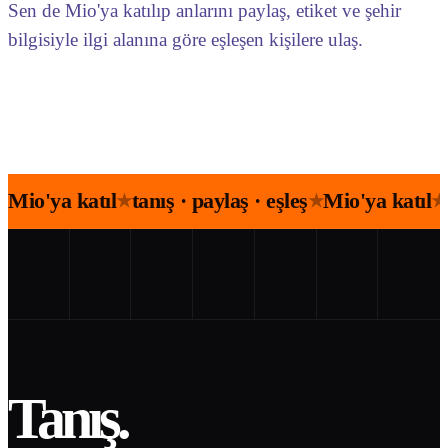
Sen de Mio'ya katılıp anlarını paylaş, etiket ve şehir
bilgisiyle ilgi alanına göre eşleşen kişilere ulaş.
Mio'ya katıl
tanış · paylaş · eşleş
Mio'ya katıl
★
★
★
Tanış.