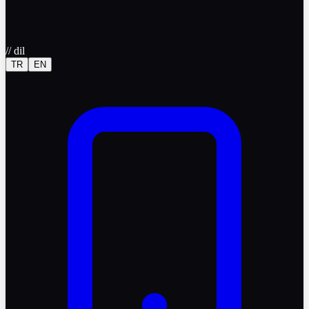
//
dil
TR
EN