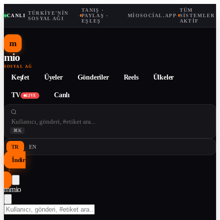
TANIŞ ·
TÜM
TÜRKIYE'NIN
CANLI
·
·
PAYLAŞ ·
MIOSOCIAL.APP
·
SISTEMLER
SOSYAL AĞI
EŞLEŞ
AKTIF
m
mio
SOSYAL AĞ
Keşfet
Üyeler
Gönderiler
Reels
Ülkeler
TV
Canlı
LIVE
⌘K
TR
EN
İndir
↓
m
mio