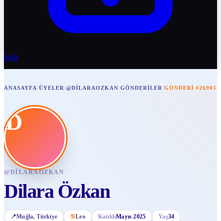
İndir
ANASAYFA
/
ÜYELER
/
@DILARAOZKAN
/
GÖNDERILER
/
GÖNDERI #26905
D
@
DILARAOZKAN
Dilara Özkan
📍
Muğla
, Türkiye
♋
Leo
Katıldı
Mayıs 2025
Yaş
34