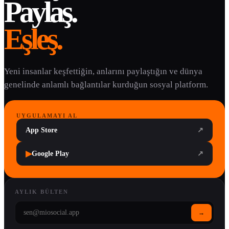
Paylaş.
Eşleş.
Yeni insanlar keşfettiğin, anlarını paylaştığın ve dünya
genelinde anlamlı bağlantılar kurduğun sosyal platform.
UYGULAMAYI AL
App Store
↗
▶
Google Play
↗
AYLIK BÜLTEN
→