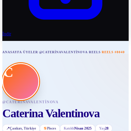
İndir
ANASAYFA
/
ÜYELER
/
@CATERINAVALENTINOVA
/
REELS
/
REELS #8040
C
@
CATERINAVALENTINOVA
Caterina Valentinova
📍
Çankırı
, Türkiye
♋
Pisces
Katıldı
Nisan 2025
Yaş
28