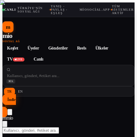
TANIŞ ·
TÜM
TÜRKIYE'NIN
CANLI
·
·
PAYLAŞ ·
MIOSOCIAL.APP
·
SISTEMLER
SOSYAL AĞI
EŞLEŞ
AKTIF
m
mio
SOSYAL AĞ
Keşfet
Üyeler
Gönderiler
Reels
Ülkeler
TV
Canlı
LIVE
⌘K
TR
EN
İndir
↓
m
mio