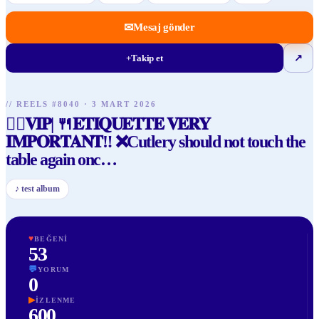
✉
Mesaj gönder
+
Takip et
↗
// REELS #
8040
·
3 MART 2026
💂‍♀️𝐕𝐈𝐏| 🍴𝐄𝐓𝐈𝐐𝐔𝐄𝐓𝐓𝐄 𝐕𝐄𝐑𝐘
𝐈𝐌𝐏𝐎𝐑𝐓𝐀𝐍𝐓‼️ ❌Cutlery should not touch the
table again onc
…
♪
test album
♥
BEĞENI
53
💬
YORUM
0
▶
İZLENME
600