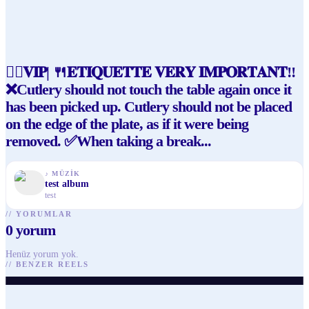
💂‍♀️𝐕𝐈𝐏| 🍴𝐄𝐓𝐈𝐐𝐔𝐄𝐓𝐓𝐄 𝐕𝐄𝐑𝐘 𝐈𝐌𝐏𝐎𝐑𝐓𝐀𝐍𝐓‼️
❌Cutlery should not touch the table again once it
has been picked up. Cutlery should not be placed
on the edge of the plate, as if it were being
removed. ✅When taking a break...
♪
MÜZIK
test album
test
//
YORUMLAR
0
yorum
@
caterinavalentinova
@
caterinavalentinova
@
caterinavalentinova
Henüz yorum yok.
@
caterinavalentinova
@
arisaguzellik
@
shaigonzales
//
BENZER REELS
♥
48
· ▶ 275
♥
43
· ▶ 121
♥
58
· ▶ 207
♥
44
· ▶ 206
♥
90
· ▶ 1.6K
♥
87
· ▶ 1.6K