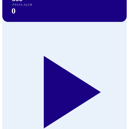
↗
PAYLAŞIM
0