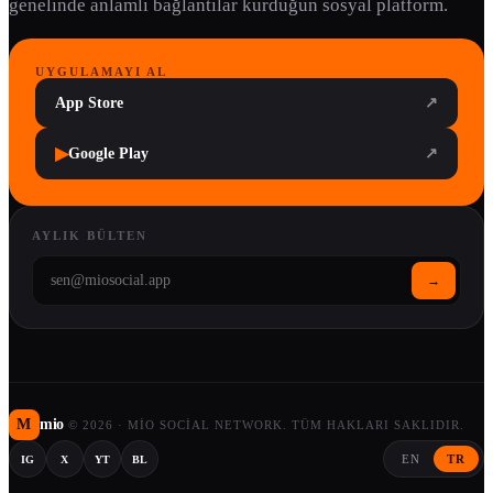
genelinde anlamlı bağlantılar kurduğun sosyal platform.
UYGULAMAYI AL
App Store
↗
▶
Google Play
↗
AYLIK BÜLTEN
→
M
mio
©
2026
·
MIO SOCIAL NETWORK. TÜM HAKLARI SAKLIDIR.
EN
TR
IG
X
YT
BL