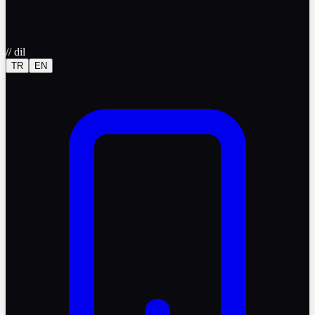
//
dil
TR
EN