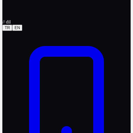
//
dil
TR
EN