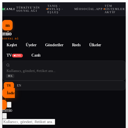
TANIŞ ·
TÜM
TÜRKIYE'NIN
CANLI
·
·
PAYLAŞ ·
MIOSOCIAL.APP
·
SISTEMLER
SOSYAL AĞI
EŞLEŞ
AKTIF
m
mio
SOSYAL AĞ
Keşfet
Üyeler
Gönderiler
Reels
Ülkeler
TV
Canlı
LIVE
⌘K
TR
EN
İndir
↓
m
mio