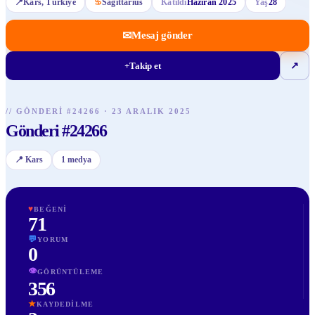
📍
Kars
, Türkiye
♋
Sagittarius
Katıldı
Haziran 2025
Yaş
28
✉
Mesaj gönder
+
Takip et
↗
//
GÖNDERI
#
24266
·
23 ARALIK 2025
Gönderi #24266
📍
Kars
1
medya
♥
BEĞENI
71
💬
YORUM
0
👁
GÖRÜNTÜLEME
356
★
KAYDEDILME