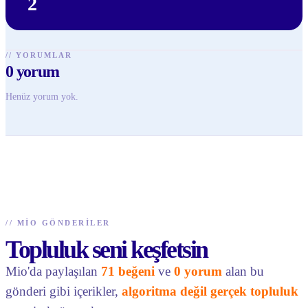
2
//
YORUMLAR
0
yorum
Henüz yorum yok.
//
MIO GÖNDERILER
Topluluk seni keşfetsin
Mio'da paylaşılan
71 beğeni
ve
0 yorum
alan bu
gönderi gibi içerikler,
algoritma değil gerçek topluluk