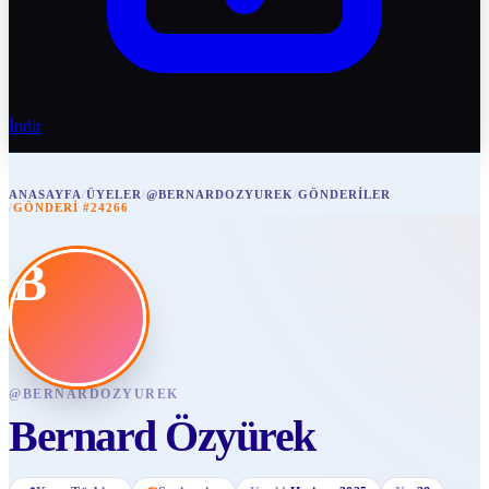
İndir
ANASAYFA
/
ÜYELER
/
@BERNARDOZYUREK
/
GÖNDERILER
/
GÖNDERI #24266
B
@
BERNARDOZYUREK
Bernard Özyürek