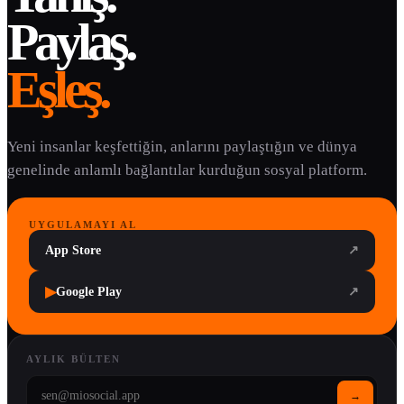
Paylaş.
Eşleş.
Yeni insanlar keşfettiğin, anlarını paylaştığın ve dünya
genelinde anlamlı bağlantılar kurduğun sosyal platform.
UYGULAMAYI AL
App Store
↗
▶
Google Play
↗
AYLIK BÜLTEN
→