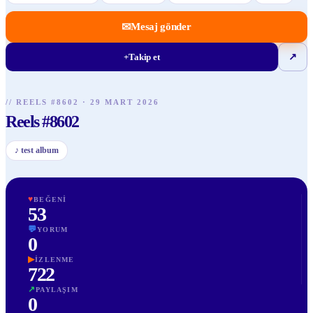
✉
Mesaj gönder
+
Takip et
↗
// REELS #
8602
·
29 MART 2026
Reels #8602
♪
test album
♥
BEĞENI
53
💬
YORUM
0
▶
İZLENME
722
↗
PAYLAŞIM
0