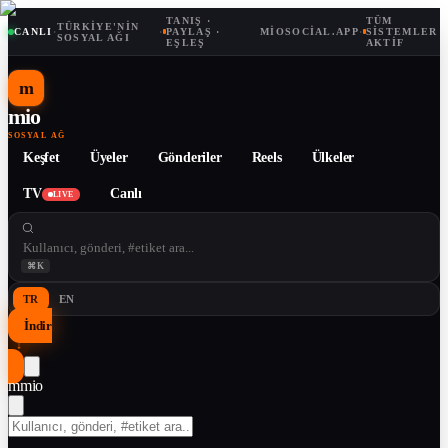
TANIŞ ·
TÜM
TÜRKIYE'NIN
CANLI
·
·
PAYLAŞ ·
MIOSOCIAL.APP
·
SISTEMLER
SOSYAL AĞI
EŞLEŞ
AKTIF
m
mio
SOSYAL AĞ
Keşfet
Üyeler
Gönderiler
Reels
Ülkeler
TV
Canlı
LIVE
⌘K
TR
EN
İndir
↓
m
mio