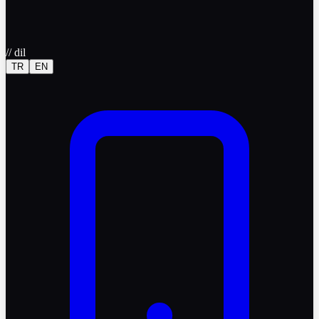
//
dil
TR
EN