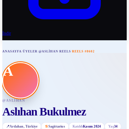
İndir
ANASAYFA
/
ÜYELER
/
@ASLIHAN
/
REELS
/
REELS #8602
A
@
ASLIHAN
Aslıhan Bukulmez
📍
Ardahan
, Türkiye
♋
Sagittarius
Katıldı
Kasım 2024
Yaş
34