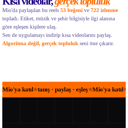
Kısa videolar,
gerçek topluluk
Mio'da paylaşılan bu reels
53 beğeni
ve
722 izlenme
topladı. Etiket, müzik ve şehir bilgisiyle ilgi alanına
göre eşleşen kişilere ulaş.
Sen de uygulamayı indirip kısa videolarını paylaş.
Algoritma değil, gerçek topluluk
seni öne çıkarır.
Mio'ya katıl
tanış · paylaş · eşleş
Mio'ya katıl
★
★
★