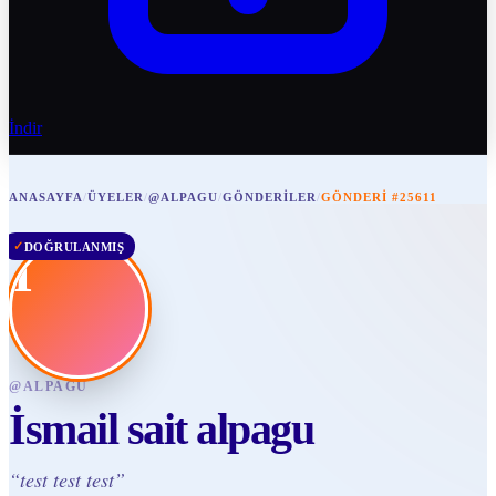
İndir
ANASAYFA
/
ÜYELER
/
@ALPAGU
/
GÖNDERILER
/
GÖNDERI #25611
✓
DOĞRULANMIŞ
İ
@
ALPAGU
İsmail sait alpagu
“
test test test
”