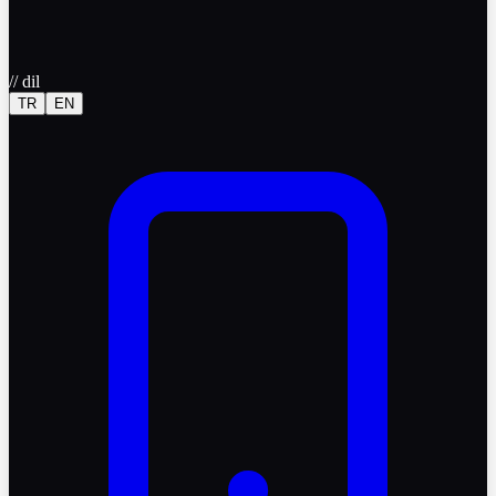
//
dil
TR
EN