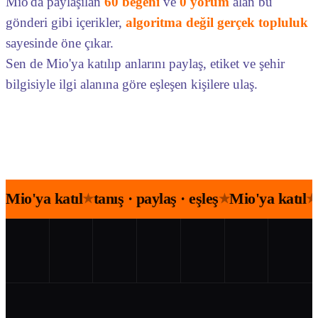
Mio'da paylaşılan
60 beğeni
ve
0 yorum
alan bu
gönderi gibi içerikler,
algoritma değil gerçek topluluk
sayesinde öne çıkar.
Sen de Mio'ya katılıp anlarını paylaş, etiket ve şehir
bilgisiyle ilgi alanına göre eşleşen kişilere ulaş.
Mio'ya katıl
tanış · paylaş · eşleş
Mio'ya katıl
★
★
★