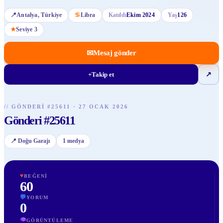
📍
Antalya
, Türkiye
♋
Libra
Katıldı
Ekim 2024
Yaş
126
★
Seviye
3
✉
Mesaj gönder
+
Takip et
↗
//
GÖNDERI
#
25611
·
27 OCAK 2026
Gönderi #25611
📍
Doğu Garajı
1
medya
♥
BEĞENI
60
💬
YORUM
0
👁
GÖRÜNTÜLEME