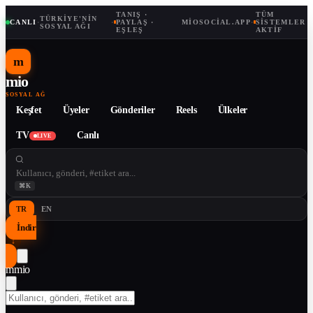
TANIŞ ·
TÜM
TÜRKIYE'NIN
CANLI
·
·
PAYLAŞ ·
MIOSOCIAL.APP
·
SISTEMLER
SOSYAL AĞI
EŞLEŞ
AKTIF
m
mio
SOSYAL AĞ
Keşfet
Üyeler
Gönderiler
Reels
Ülkeler
TV
Canlı
LIVE
⌘K
TR
EN
İndir
↓
m
mio