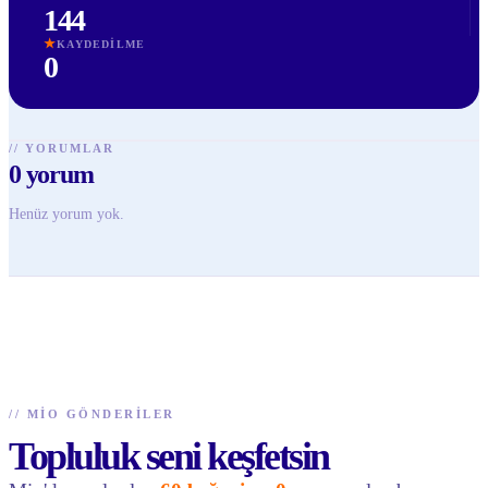
144
★
KAYDEDILME
0
//
YORUMLAR
0
yorum
Henüz yorum yok.
//
MIO GÖNDERILER
Topluluk seni keşfetsin