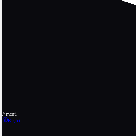
// menü
Keşfet