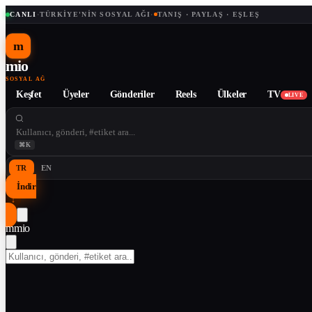
CANLI
·
TÜRKIYE'NIN SOSYAL AĞI
·
TANIŞ · PAYLAŞ · EŞLEŞ
m
mio
SOSYAL AĞ
Keşfet
Üyeler
Gönderiler
Reels
Ülkeler
TV
LIVE
⌘K
TR
EN
İndir
↓
m
mio