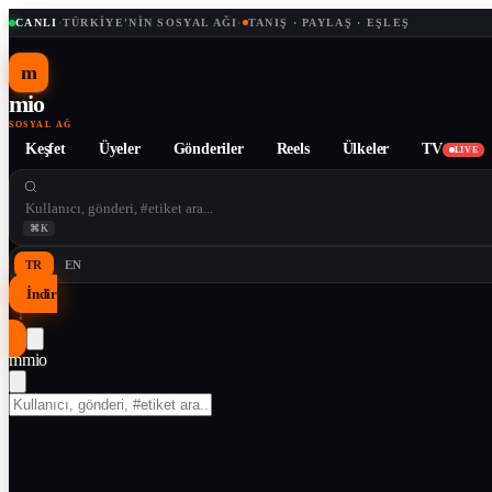
CANLI
·
TÜRKIYE'NIN SOSYAL AĞI
·
TANIŞ · PAYLAŞ · EŞLEŞ
m
mio
SOSYAL AĞ
Keşfet
Üyeler
Gönderiler
Reels
Ülkeler
TV
LIVE
⌘K
TR
EN
İndir
↓
m
mio