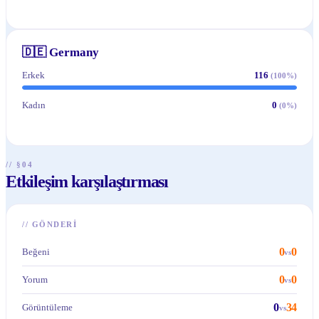
🇩🇪
Germany
Erkek
116
(
100
%)
Kadın
0
(
0
%)
// §04
Etkileşim karşılaştırması
//
GÖNDERI
0
0
Beğeni
vs
0
0
Yorum
vs
0
34
Görüntüleme
vs