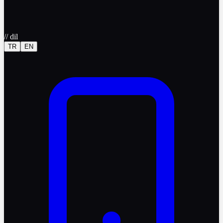
//
dil
TR
EN