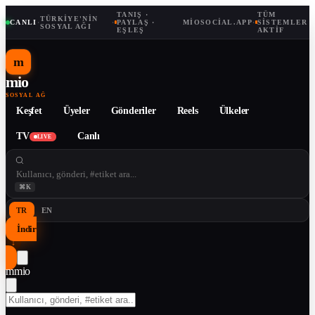
TANIŞ ·
TÜM
TÜRKIYE'NIN
CANLI
·
·
PAYLAŞ ·
MIOSOCIAL.APP
·
SISTEMLER
SOSYAL AĞI
EŞLEŞ
AKTIF
m
mio
SOSYAL AĞ
Keşfet
Üyeler
Gönderiler
Reels
Ülkeler
TV
Canlı
LIVE
⌘K
TR
EN
İndir
↓
m
mio