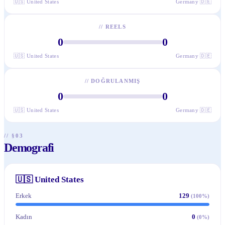
🇺🇸
United States
Germany
🇩🇪
//
REELS
0
0
🇺🇸
United States
Germany
🇩🇪
//
DOĞRULANMIŞ
0
0
🇺🇸
United States
Germany
🇩🇪
// §03
Demografi
🇺🇸
United States
Erkek
129
(
100
%)
Kadın
0
(
0
%)