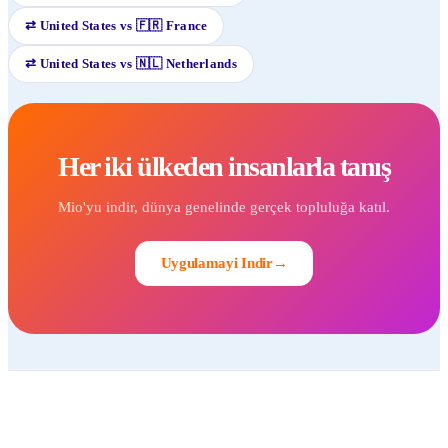
⇄
United States
vs
🇫🇷
France
⇄
United States
vs
🇳🇱
Netherlands
Her iki ülkeden insanlarla tanış
Mio'yu indir, dünya genelinde gerçek topluluğa katıl.
Uygulamayi Indir
→