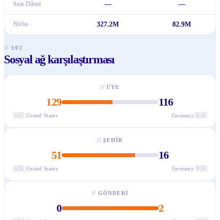
Saat Dilimi
—
—
Nüfus
327.2M
82.9M
// §02
Sosyal ağ karşılaştırması
//
ÜYE
129
116
🇺🇸
United States
Germany
🇩🇪
//
ŞEHIR
51
16
🇺🇸
United States
Germany
🇩🇪
//
GÖNDERI
0
2