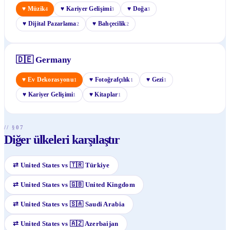
♥
Müzik
♥
Kariyer Gelişimi
♥
Doğa
4
3
3
♥
Dijital Pazarlama
♥
Bahçecilik
2
2
🇩🇪
Germany
♥
Ev Dekorasyonu
♥
Fotoğrafçılık
♥
Gezi
1
1
1
♥
Kariyer Gelişimi
♥
Kitaplar
1
1
// §07
Diğer ülkeleri karşılaştır
⇄
United States
vs
🇹🇷
Türkiye
⇄
United States
vs
🇬🇧
United Kingdom
⇄
United States
vs
🇸🇦
Saudi Arabia
⇄
United States
vs
🇦🇿
Azerbaijan