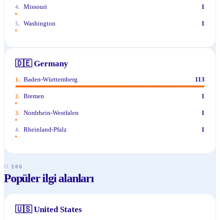
Missouri
1
4
.
Washington
1
5
.
🇩🇪
Germany
Baden-Württemberg
113
1
.
Bremen
1
2
.
Nordrhein-Westfalen
1
3
.
Rheinland-Pfalz
1
4
.
// §06
Popüler ilgi alanları
🇺🇸
United States