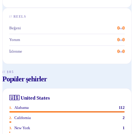
//
REELS
0
0
Beğeni
vs
0
0
Yorum
vs
0
0
İzlenme
vs
// §05
Popüler şehirler
🇺🇸
United States
Alabama
112
1
.
California
2
2
.
New York
1
3
.