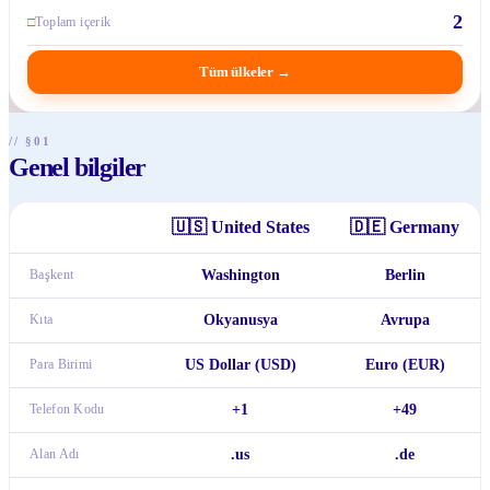
2
□
Toplam içerik
Tüm ülkeler
→
// §01
Genel bilgiler
🇺🇸
United States
🇩🇪
Germany
Başkent
Washington
Berlin
Kıta
Okyanusya
Avrupa
Para Birimi
US Dollar (USD)
Euro (EUR)
Telefon Kodu
+1
+49
Alan Adı
.us
.de