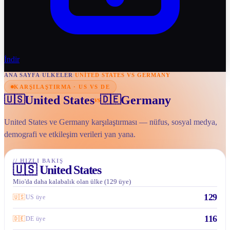
İndir
ANA SAYFA
/
ULKELER
/
UNITED STATES VS GERMANY
KARŞILAŞTIRMA · US VS DE
United States
Germany
🇺🇸
🇩🇪
vs
United States ve Germany karşılaştırması — nüfus, sosyal medya,
demografi ve etkileşim verileri yan yana.
//
HIZLI BAKIŞ
🇺🇸
United States
Mio'da daha kalabalık olan ülke (129 üye)
129
🇺🇸
US üye
116
🇩🇪
DE üye