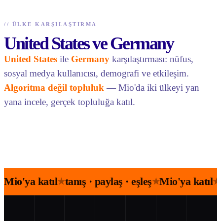
//
ÜLKE KARŞILAŞTIRMA
United States ve Germany
United States
ile
Germany
karşılaştırması: nüfus,
sosyal medya kullanıcısı, demografi ve etkileşim.
Algoritma değil topluluk
— Mio'da iki ülkeyi yan
yana incele, gerçek topluluğa katıl.
Mio'ya katıl
tanış · paylaş · eşleş
Mio'ya katıl
★
★
★