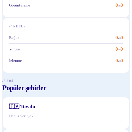
0
0
Görüntüleme
vs
//
REELS
0
0
Beğeni
vs
0
0
Yorum
vs
0
0
İzlenme
vs
// §05
Popüler şehirler
🇹🇻
Tuvalu
Henüz veri yok