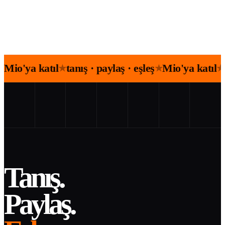
Mio'ya katıl
tanış · paylaş · eşleş
Mio'ya katıl
★
★
★
Tanış.
Paylaş.