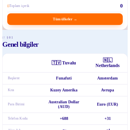
0
□
Toplam içerik
Tüm ülkeler
→
// §01
Genel bilgiler
🇳🇱
🇹🇻
Tuvalu
Netherlands
Başkent
Funafuti
Amsterdam
Kıta
Kuzey Amerika
Avrupa
Australian Dollar
Para Birimi
Euro (EUR)
(AUD)
Telefon Kodu
+688
+31