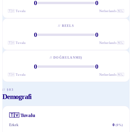
0
0
🇹🇻
Tuvalu
Netherlands
🇳🇱
//
REELS
0
0
🇹🇻
Tuvalu
Netherlands
🇳🇱
//
DOĞRULANMIŞ
0
0
🇹🇻
Tuvalu
Netherlands
🇳🇱
// §03
Demografi
🇹🇻
Tuvalu
Erkek
0
(
0
%)