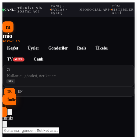
TANIŞ ·
TÜM
TÜRKIYE'NIN
CANLI
·
·
PAYLAŞ ·
MIOSOCIAL.APP
·
SISTEMLER
SOSYAL AĞI
EŞLEŞ
AKTIF
m
mio
SOSYAL AĞ
Keşfet
Üyeler
Gönderiler
Reels
Ülkeler
TV
Canlı
LIVE
⌘K
TR
EN
İndir
↓
m
mio