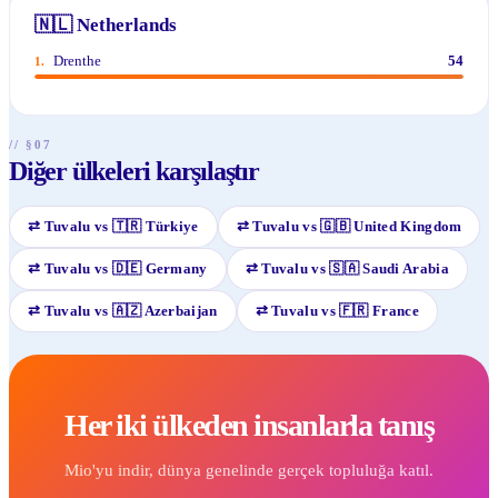
🇳🇱
Netherlands
Drenthe
54
1
.
// §07
Diğer ülkeleri karşılaştır
⇄
Tuvalu
vs
🇹🇷
Türkiye
⇄
Tuvalu
vs
🇬🇧
United Kingdom
⇄
Tuvalu
vs
🇩🇪
Germany
⇄
Tuvalu
vs
🇸🇦
Saudi Arabia
⇄
Tuvalu
vs
🇦🇿
Azerbaijan
⇄
Tuvalu
vs
🇫🇷
France
Her iki ülkeden insanlarla tanış
Mio'yu indir, dünya genelinde gerçek topluluğa katıl.