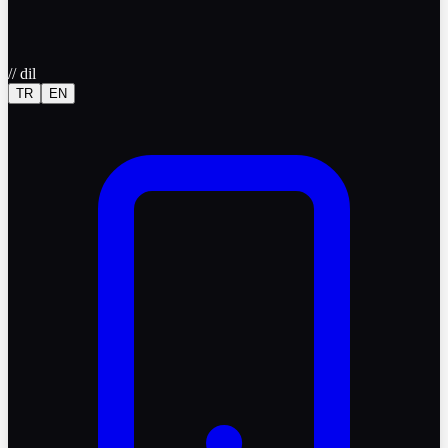
//
dil
TR
EN