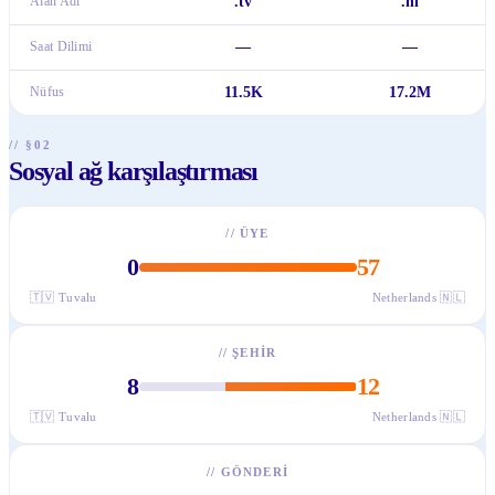
Alan Adı
.tv
.nl
Saat Dilimi
—
—
Nüfus
11.5K
17.2M
// §02
Sosyal ağ karşılaştırması
//
ÜYE
0
57
🇹🇻
Tuvalu
Netherlands
🇳🇱
//
ŞEHIR
8
12
🇹🇻
Tuvalu
Netherlands
🇳🇱
//
GÖNDERI