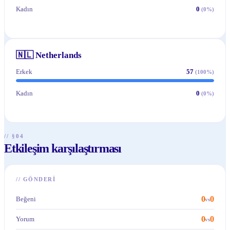
Kadın
0
(
0
%)
🇳🇱
Netherlands
Erkek
57
(
100
%)
Kadın
0
(
0
%)
// §04
Etkileşim karşılaştırması
//
GÖNDERI
0
0
Beğeni
vs
0
0
Yorum
vs