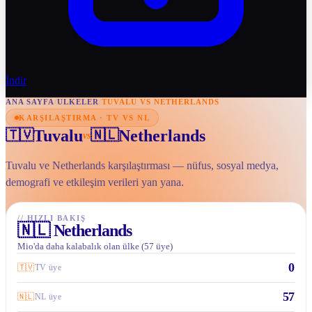
İndir
ANA SAYFA
/
ULKELER
/
TUVALU VS NETHERLANDS
KARŞILAŞTIRMA · TV VS NL
Tuvalu
Netherlands
🇹🇻
🇳🇱
vs
Tuvalu ve Netherlands karşılaştırması — nüfus, sosyal medya,
demografi ve etkileşim verileri yan yana.
//
HIZLI BAKIŞ
🇳🇱
Netherlands
Mio'da daha kalabalık olan ülke (57 üye)
0
🇹🇻
TV üye
57
🇳🇱
NL üye