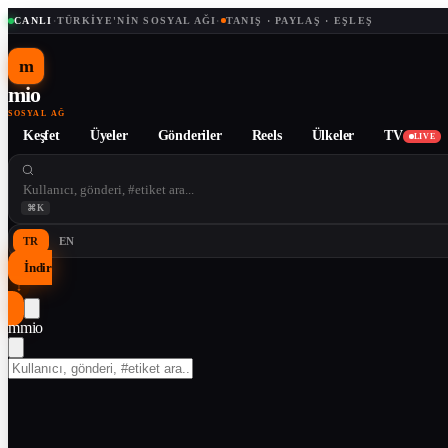
CANLI
·
TÜRKIYE'NIN SOSYAL AĞI
·
TANIŞ · PAYLAŞ · EŞLEŞ
m
mio
SOSYAL AĞ
Keşfet
Üyeler
Gönderiler
Reels
Ülkeler
TV
LIVE
⌘K
TR
EN
İndir
↓
m
mio