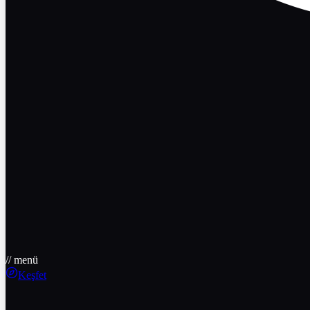
// menü
Keşfet