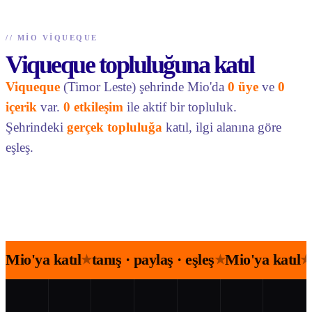
//
MIO VIQUEQUE
Viqueque topluluğuna katıl
Viqueque
(Timor Leste) şehrinde Mio'da
0 üye
ve
0
içerik
var.
0 etkileşim
ile aktif bir topluluk.
Şehrindeki
gerçek topluluğa
katıl, ilgi alanına göre
eşleş.
Mio'ya katıl
tanış · paylaş · eşleş
Mio'ya katıl
★
★
★