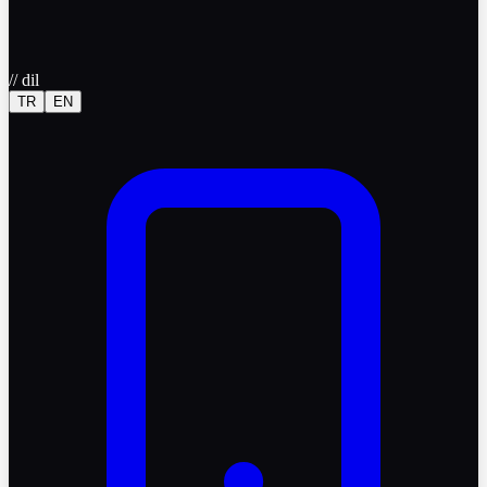
//
dil
TR
EN