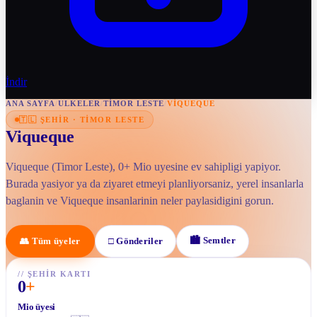
İndir
ANA SAYFA
/
ULKELER
/
TIMOR LESTE
/
VIQUEQUE
🇹🇱
ŞEHIR
·
TIMOR LESTE
Viqueque
Viqueque (Timor Leste), 0+ Mio uyesine ev sahipligi yapiyor.
Burada yasiyor ya da ziyaret etmeyi planliyorsaniz, yerel insanlarla
baglanin ve Viqueque insanlarinin neler paylasidigini gorun.
🏙
Semtler
👥
Tüm üyeler
□
Gönderiler
//
ŞEHIR KARTI
0
+
Mio üyesi