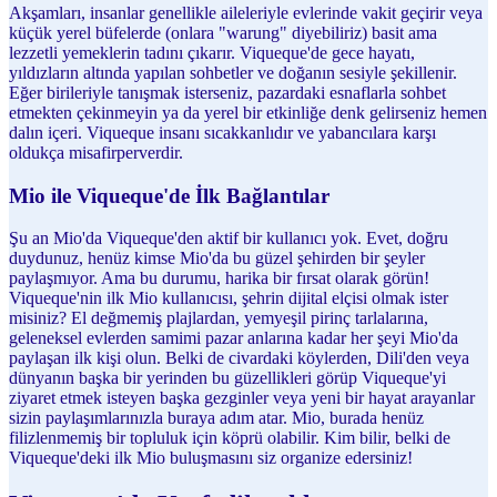
Akşamları, insanlar genellikle aileleriyle evlerinde vakit geçirir veya
küçük yerel büfelerde (onlara "warung" diyebiliriz) basit ama
lezzetli yemeklerin tadını çıkarır. Viqueque'de gece hayatı,
yıldızların altında yapılan sohbetler ve doğanın sesiyle şekillenir.
Eğer birileriyle tanışmak isterseniz, pazardaki esnaflarla sohbet
etmekten çekinmeyin ya da yerel bir etkinliğe denk gelirseniz hemen
dalın içeri. Viqueque insanı sıcakkanlıdır ve yabancılara karşı
oldukça misafirperverdir.
Mio ile Viqueque'de İlk Bağlantılar
Şu an Mio'da Viqueque'den aktif bir kullanıcı yok. Evet, doğru
duydunuz, henüz kimse Mio'da bu güzel şehirden bir şeyler
paylaşmıyor. Ama bu durumu, harika bir fırsat olarak görün!
Viqueque'nin ilk Mio kullanıcısı, şehrin dijital elçisi olmak ister
misiniz? El değmemiş plajlardan, yemyeşil pirinç tarlalarına,
geleneksel evlerden samimi pazar anlarına kadar her şeyi Mio'da
paylaşan ilk kişi olun. Belki de civardaki köylerden, Dili'den veya
dünyanın başka bir yerinden bu güzellikleri görüp Viqueque'yi
ziyaret etmek isteyen başka gezginler veya yeni bir hayat arayanlar
sizin paylaşımlarınızla buraya adım atar. Mio, burada henüz
filizlenmemiş bir topluluk için köprü olabilir. Kim bilir, belki de
Viqueque'deki ilk Mio buluşmasını siz organize edersiniz!