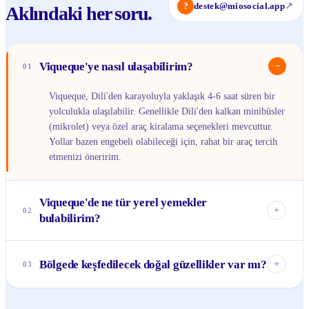
?
destek@miosocial.app
↗
Aklındaki her soru.
Viqueque'ye nasıl ulaşabilirim?
−
01
Viqueque, Dili'den karayoluyla yaklaşık 4-6 saat süren bir
yolculukla ulaşılabilir. Genellikle Dili'den kalkan minibüsler
(mikrolet) veya özel araç kiralama seçenekleri mevcuttur.
Yollar bazen engebeli olabileceği için, rahat bir araç tercih
etmenizi öneririm.
Viqueque'de ne tür yerel yemekler
+
02
bulabilirim?
Bölge, taze deniz ürünleri ve pirinç ağırlıklı geleneksel
Timor yemekleriyle tanınır. Balık, karides ve yengeç gibi
Bölgede keşfedilecek doğal güzellikler var mı?
+
03
lezzetleri genellikle yerel pazarda veya küçük aile
işletmelerinde bulabilirsiniz. Ayrıca, tropikal meyveler ve
Kesinlikle! Viqueque, Mata Bian Dağı'nda yürüyüş
yerel sebzeler de oldukça yaygındır.