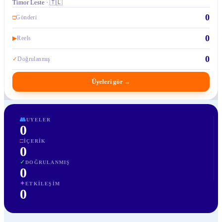
Timor Leste · 🇹🇱
0
□
Gönderi
0
▶
Reels
0
✓
Doğrulanmış
Üyeleri gör
→
👥
UYELER
0
□
İÇERIK
0
✓
DOĞRULANMIŞ
0
✦
ETKILEŞIM
0