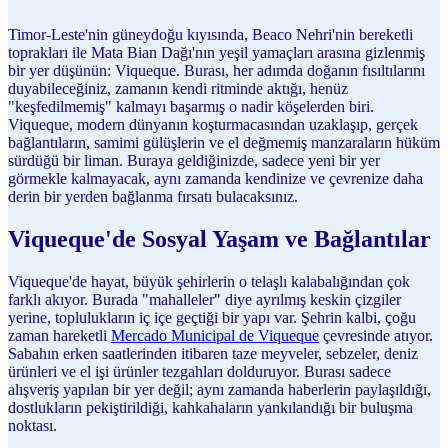
Timor-Leste'nin güneydoğu kıyısında, Beaco Nehri'nin bereketli
toprakları ile Mata Bian Dağı'nın yeşil yamaçları arasına gizlenmiş
bir yer düşünün: Viqueque. Burası, her adımda doğanın fısıltılarını
duyabileceğiniz, zamanın kendi ritminde aktığı, henüz
"keşfedilmemiş" kalmayı başarmış o nadir köşelerden biri.
Viqueque, modern dünyanın koşturmacasından uzaklaşıp, gerçek
bağlantıların, samimi gülüşlerin ve el değmemiş manzaraların hüküm
sürdüğü bir liman. Buraya geldiğinizde, sadece yeni bir yer
görmekle kalmayacak, aynı zamanda kendinize ve çevrenize daha
derin bir yerden bağlanma fırsatı bulacaksınız.
Viqueque'de Sosyal Yaşam ve Bağlantılar
Viqueque'de hayat, büyük şehirlerin o telaşlı kalabalığından çok
farklı akıyor. Burada "mahalleler" diye ayrılmış keskin çizgiler
yerine, toplulukların iç içe geçtiği bir yapı var. Şehrin kalbi, çoğu
zaman hareketli
Mercado Municipal de Viqueque
çevresinde atıyor.
Sabahın erken saatlerinden itibaren taze meyveler, sebzeler, deniz
ürünleri ve el işi ürünler tezgahları dolduruyor. Burası sadece
alışveriş yapılan bir yer değil; aynı zamanda haberlerin paylaşıldığı,
dostlukların pekiştirildiği, kahkahaların yankılandığı bir buluşma
noktası.