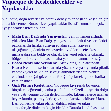
Viqueque'de Keşfedilecekler ve
Yapılacaklar
Viqueque, doğa severler ve otantik deneyimler peşinde koşanlar için
adeta bir cennet. Burası size "yapılacaklar listesi" sunmaktan çok,
"yaşanacaklar listesi" sunar.
Mata Bian Dağı'nda Yürüyüşler:
Şehrin hemen ardında
yükselen Mata Bian Dağı, yemyeşil bitki örtüsü ve serinletici
patikalarıyla harika yürüyüş rotaları sunar. Zirveye
ulaştığınızda, denizin ve çevredeki vadilerin nefes kesen
manzaraları sizi bekliyor olacak. Bir yerel rehberle çıkmak,
bölgenin flora ve faunasını daha yakından tanımanızı sağlar.
Beaco Nehri'nde Serinleme:
Sıcak bir günün ardından
Beaco Nehri'nin serin sularında yüzmek veya kıyısında piknik
yapmak yerel halkın en sevdiği aktivitelerdendir. Nehrin
etrafındaki doğal güzellikler, fotoğraf çekmek için de harika
kareler sunar.
Gizli Plajları Keşfetmek:
Viqueque kıyı şeridi boyunca
birçok el değmemiş, tenha plaj bulunur. Özellikle şehrin doğu
veya batı yönüne doğru ilerlediğinizde, kilometrelerce uzanan
beyaz kumlu, palmiyelerle çevrili plajlar sizi bekliyor. Uato-
Lari bölgesine yakın plajlar, dalgalı suları ve sakin
atmosferiyle dinlenmek için idealdir. Burada kendi başınıza