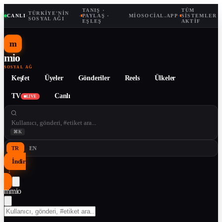
TANIŞ ·
TÜM
TÜRKIYE'NIN
CANLI
·
·
PAYLAŞ ·
MIOSOCIAL.APP
·
SISTEMLER
SOSYAL AĞI
EŞLEŞ
AKTIF
m
mio
SOSYAL AĞ
Keşfet
Üyeler
Gönderiler
Reels
Ülkeler
TV
Canlı
LIVE
⌘K
TR
EN
İndir
↓
m
mio