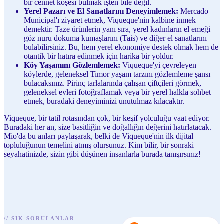
bir cennet köşesi bulmak işten bile değil.
Yerel Pazarı ve El Sanatlarını Deneyimlemek:
Mercado
Municipal'ı ziyaret etmek, Viqueque'nin kalbine inmek
demektir. Taze ürünlerin yanı sıra, yerel kadınların el emeği
göz nuru dokuma kumaşlarını (Tais) ve diğer el sanatlarını
bulabilirsiniz. Bu, hem yerel ekonomiye destek olmak hem de
otantik bir hatıra edinmek için harika bir yoldur.
Köy Yaşamını Gözlemlemek:
Viqueque'yi çevreleyen
köylerde, geleneksel Timor yaşam tarzını gözlemleme şansı
bulacaksınız. Pirinç tarlalarında çalışan çiftçileri görmek,
geleneksel evleri fotoğraflamak veya bir yerel halkla sohbet
etmek, buradaki deneyiminizi unutulmaz kılacaktır.
Viqueque, bir tatil rotasından çok, bir keşif yolculuğu vaat ediyor.
Buradaki her an, size basitliğin ve doğallığın değerini hatırlatacak.
Mio'da bu anları paylaşarak, belki de Viqueque'nin ilk dijital
topluluğunun temelini atmış olursunuz. Kim bilir, bir sonraki
seyahatinizde, sizin gibi düşünen insanlarla burada tanışırsınız!
//
SIK SORULANLAR