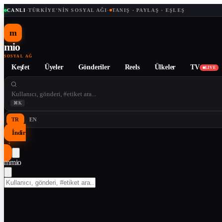
CANLI
·
TÜRKIYE'NIN SOSYAL AĞI
·
TANIŞ · PAYLAŞ · EŞLEŞ
m
mio
SOSYAL AĞ
Keşfet
Üyeler
Gönderiler
Reels
Ülkeler
TV
LIVE
⌘K
TR
EN
İndir
↓
m
mio