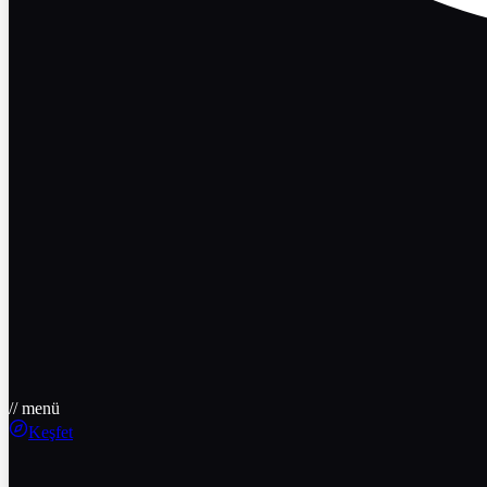
// menü
Keşfet