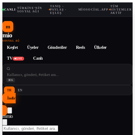
TANIŞ ·
TÜM
TÜRKIYE'NIN
CANLI
·
·
PAYLAŞ ·
MIOSOCIAL.APP
·
SISTEMLER
SOSYAL AĞI
EŞLEŞ
AKTIF
m
mio
SOSYAL AĞ
Keşfet
Üyeler
Gönderiler
Reels
Ülkeler
TV
Canlı
LIVE
⌘K
TR
EN
İndir
↓
m
mio