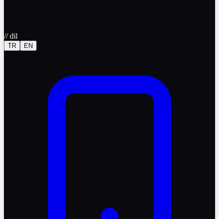
//
dil
TR
EN