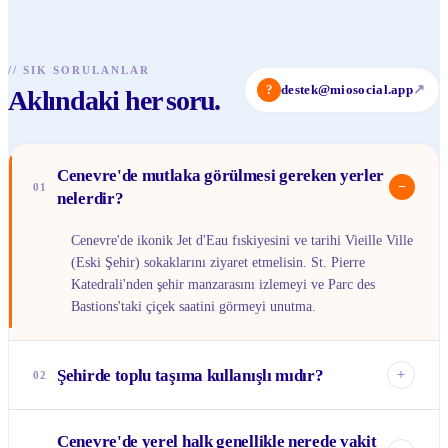
//
SIK SORULANLAR
?
destek@miosocial.app
↗
Aklındaki her soru.
Cenevre'de mutlaka görülmesi gereken yerler
−
01
nelerdir?
Cenevre'de ikonik Jet d'Eau fıskiyesini ve tarihi Vieille Ville
(Eski Şehir) sokaklarını ziyaret etmelisin. St. Pierre
Katedrali'nden şehir manzarasını izlemeyi ve Parc des
Bastions'taki çiçek saatini görmeyi unutma.
Şehirde toplu taşıma kullanışlı mıdır?
+
02
Evet, Cenevre'de toplu taşıma oldukça gelişmiş ve
Cenevre'de yerel halk genellikle nerede vakit
kullanışlıdır. Tramvaylar, otobüsler ve trenler şehrin her