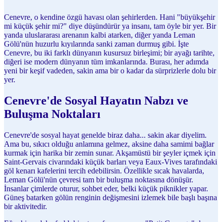
Cenevre, o kendine özgü havası olan şehirlerden. Hani "büyükşehir
mi küçük şehir mi?" diye düşündürür ya insanı, tam öyle bir yer. Bir
yanda uluslararası arenanın kalbi atarken, diğer yanda Leman
Gölü'nün huzurlu kıyılarında sanki zaman durmuş gibi. İşte
Cenevre, bu iki farklı dünyanın kusursuz birleşimi; bir ayağı tarihte,
diğeri ise modern dünyanın tüm imkanlarında. Burası, her adımda
yeni bir keşif vadeden, sakin ama bir o kadar da sürprizlerle dolu bir
yer.
Cenevre'de Sosyal Hayatın Nabzı ve
Buluşma Noktaları
Cenevre'de sosyal hayat genelde biraz daha... sakin akar diyelim.
Ama bu, sıkıcı olduğu anlamına gelmez, aksine daha samimi bağlar
kurmak için harika bir zemin sunar. Akşamüstü bir şeyler içmek için
Saint-Gervais civarındaki küçük barları veya Eaux-Vives tarafındaki
göl kenarı kafelerini tercih edebilirsin. Özellikle sıcak havalarda,
Leman Gölü'nün çevresi tam bir buluşma noktasına dönüşür.
İnsanlar çimlerde oturur, sohbet eder, belki küçük piknikler yapar.
Güneş batarken gölün renginin değişmesini izlemek bile başlı başına
bir aktivitedir.