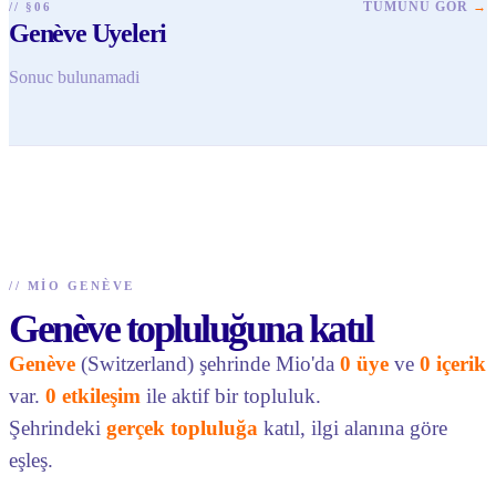
TÜMÜNÜ GÖR
→
// §06
Genève Uyeleri
Sonuc bulunamadi
//
MIO GENÈVE
Genève topluluğuna katıl
Genève
(Switzerland) şehrinde Mio'da
0 üye
ve
0 içerik
var.
0 etkileşim
ile aktif bir topluluk.
Şehrindeki
gerçek topluluğa
katıl, ilgi alanına göre
eşleş.