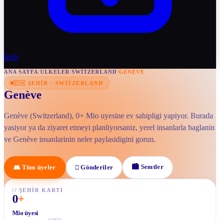
İndir
ANA SAYFA
/
ULKELER
/
SWITZERLAND
/
GENÈVE
🇨🇭
ŞEHIR
·
SWITZERLAND
Genève
Genève (Switzerland), 0+ Mio uyesine ev sahipligi yapiyor. Burada
yasiyor ya da ziyaret etmeyi planliyorsaniz, yerel insanlarla baglanin
ve Genève insanlarinin neler paylasidigini gorun.
🏙
Semtler
👥
Tüm üyeler
□
Gönderiler
//
ŞEHIR KARTI
0
+
Mio üyesi