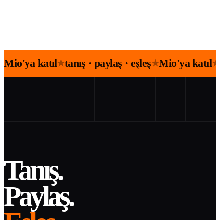
Mio'ya katıl
tanış · paylaş · eşleş
Mio'ya katıl
★
★
★
Tanış.
Paylaş.