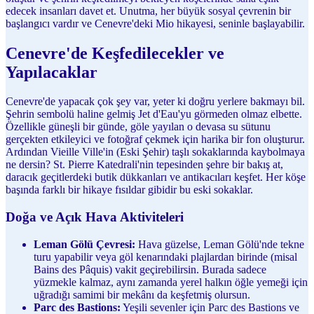
edecek insanları davet et. Unutma, her büyük sosyal çevrenin bir
başlangıcı vardır ve Cenevre'deki Mio hikayesi, seninle başlayabilir.
Cenevre'de Keşfedilecekler ve
Yapılacaklar
Cenevre'de yapacak çok şey var, yeter ki doğru yerlere bakmayı bil.
Şehrin sembolü haline gelmiş Jet d'Eau'yu görmeden olmaz elbette.
Özellikle güneşli bir günde, göle yayılan o devasa su sütunu
gerçekten etkileyici ve fotoğraf çekmek için harika bir fon oluşturur.
Ardından Vieille Ville'in (Eski Şehir) taşlı sokaklarında kaybolmaya
ne dersin? St. Pierre Katedrali'nin tepesinden şehre bir bakış at,
daracık geçitlerdeki butik dükkanları ve antikacıları keşfet. Her köşe
başında farklı bir hikaye fısıldar gibidir bu eski sokaklar.
Doğa ve Açık Hava Aktiviteleri
Leman Gölü Çevresi:
Hava güzelse, Leman Gölü'nde tekne
turu yapabilir veya göl kenarındaki plajlardan birinde (misal
Bains des Pâquis) vakit geçirebilirsin. Burada sadece
yüzmekle kalmaz, aynı zamanda yerel halkın öğle yemeği için
uğradığı samimi bir mekânı da keşfetmiş olursun.
Parc des Bastions:
Yeşili sevenler için Parc des Bastions ve