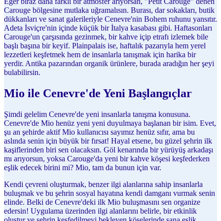
Eğer biraz daha farklı bir atmosfer arıyorsan, "Petit Carouge" denen
Carouge bölgesine mutlaka uğramalısın. Burası, dar sokakları, butik
dükkanları ve sanat galerileriyle Cenevre'nin Bohem ruhunu yansıtır.
Adeta İsviçre'nin içinde küçük bir İtalya kasabası gibi. Haftasonları
Carouge'un çarşısında gezinmek, bir kahve içip etrafı izlemek bile
başlı başına bir keyif. Plainpalais ise, haftalık pazarıyla hem yerel
lezzetleri keşfetmek hem de insanlarla tanışmak için harika bir
yerdir. Antika pazarından organik ürünlere, burada aradığın her şeyi
bulabilirsin.
Mio ile Cenevre'de Yeni Başlangıçlar
Şimdi gelelim Cenevre'de yeni insanlarla tanışma konusuna.
Cenevre'de Mio henüz yeni yeni duyulmaya başlanan bir isim. Evet,
şu an şehirde aktif Mio kullanıcısı sayımız henüz sıfır, ama bu
aslında senin için büyük bir fırsat! Hayal etsene, bu güzel şehrin ilk
kaşiflerinden biri sen olacaksın. Göl kenarında bir yürüyüş arkadaşı
mı arıyorsun, yoksa Carouge'da yeni bir kahve köşesi keşfederken
eşlik edecek birini mi? Mio, tam da bunun için var.
Kendi çevreni oluşturmak, benzer ilgi alanlarına sahip insanlarla
buluşmak ve bu şehrin sosyal hayatına kendi damganı vurmak senin
elinde. Belki de Cenevre'deki ilk Mio buluşmasını sen organize
edersin! Uygulama üzerinden ilgi alanlarını belirle, bir etkinlik
oluştur ve şehrin keşfedilmeyi bekleyen köşelerinde sana eşlik