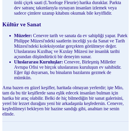
ünlü çiçek saati (L'horloge Fleurie) harika duraklar. Parkta
dev satranç takımlarıyla oynayan insanları izlemek veya
sadece çimlere uzanıp kitabını okumak bile keyiflidir.
Kültür ve Sanat
Müzeler:
Cenevre tarih ve sanata da ev sahipliği yapar. Patek
Philippe Müzesi'ndeki saatlerin inceliği ya da Sanat ve Tarih
Müzesi'ndeki koleksiyonlar gerçekten görülmeye değer.
Uluslararası Kızılhaç ve Kızılay Müzesi ise insanlık tarihi
açısından düşündürücü bir deneyim sunar.
Uluslararası Kuruluşlar:
Cenevre, Birleşmiş Milletler
Avrupa Ofisi ve birçok uluslararası kuruluşun ev sahibidir.
Eğer ilgi duyarsan, bu binaların bazılarını gezmek de
mümkün.
Ama bazen en güzel keşifler, haritada olmayan yerlerdir; işte Mio,
tam da bu tür keşiflerde sana eşlik edecek insanları bulman için
harika bir araç olabilir. Belki de hiç bilmediğin bir sanat galerisini,
yerel bir lezzet durağını yeni bir arkadaşınla keşfedersin. Cenevre,
keşfedilmeyi bekleyen bir hazine sandığı gibi, anahtarı ise senin
elinde.