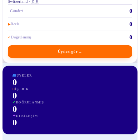
Switzerland · 🇨🇭
0
□
Gönderi
0
▶
Reels
0
✓
Doğrulanmış
Üyeleri gör
→
👥
UYELER
0
□
İÇERIK
0
✓
DOĞRULANMIŞ
0
✦
ETKILEŞIM
0