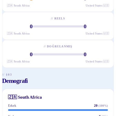
🇿🇦
South Africa
United States
🇺🇸
//
REELS
0
0
🇿🇦
South Africa
United States
🇺🇸
//
DOĞRULANMIŞ
0
0
🇿🇦
South Africa
United States
🇺🇸
// §03
Demografi
🇿🇦
South Africa
Erkek
20
(
100
%)