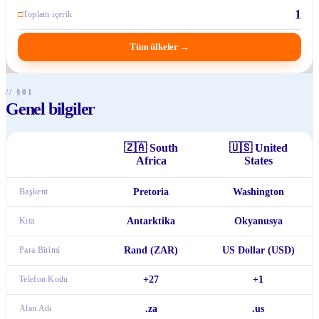
1
□
Toplam içerik
Tüm ülkeler
→
// §01
Genel bilgiler
🇿🇦
South
🇺🇸
United
Africa
States
Başkent
Pretoria
Washington
Kıta
Antarktika
Okyanusya
Para Birimi
Rand (ZAR)
US Dollar (USD)
Telefon Kodu
+27
+1
Alan Adı
.za
.us