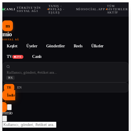
TANIŞ ·
TÜM
TÜRKIYE'NIN
CANLI
·
·
PAYLAŞ ·
MIOSOCIAL.APP
·
SISTEMLER
SOSYAL AĞI
EŞLEŞ
AKTIF
m
mio
SOSYAL AĞ
Keşfet
Üyeler
Gönderiler
Reels
Ülkeler
TV
Canlı
LIVE
⌘K
TR
EN
İndir
↓
m
mio