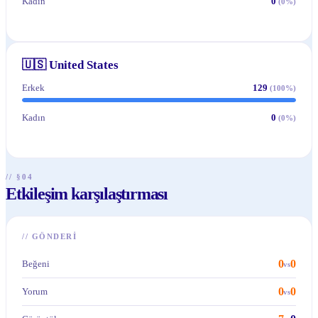
Kadın
0
(
0
%)
🇺🇸
United States
Erkek
129
(
100
%)
Kadın
0
(
0
%)
// §04
Etkileşim karşılaştırması
//
GÖNDERI
0
0
Beğeni
vs
0
0
Yorum
vs