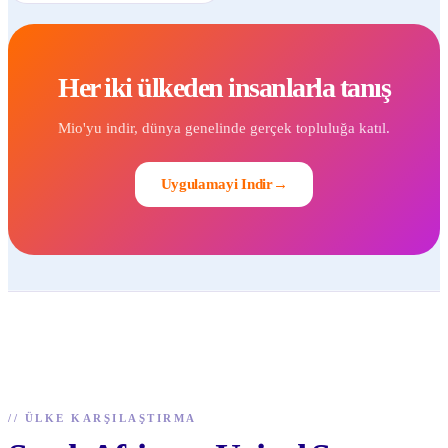
Her iki ülkeden insanlarla tanış
Mio'yu indir, dünya genelinde gerçek topluluğa katıl.
Uygulamayi Indir
→
//
ÜLKE KARŞILAŞTIRMA