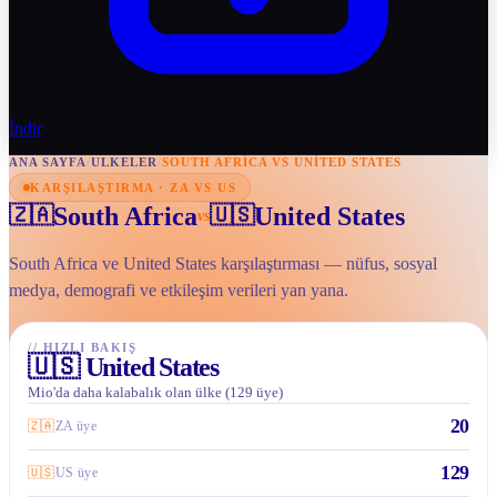
İndir
ANA SAYFA
/
ULKELER
/
SOUTH AFRICA VS UNITED STATES
KARŞILAŞTIRMA · ZA VS US
South Africa
United States
🇿🇦
🇺🇸
vs
South Africa ve United States karşılaştırması — nüfus, sosyal
medya, demografi ve etkileşim verileri yan yana.
//
HIZLI BAKIŞ
🇺🇸
United States
Mio'da daha kalabalık olan ülke (129 üye)
20
🇿🇦
ZA üye
129
🇺🇸
US üye