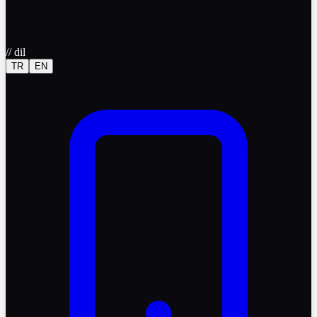
//
dil
TR
EN