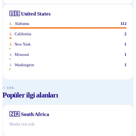
🇺🇸
United States
Alabama
112
1
.
California
2
2
.
New York
1
3
.
Missouri
1
4
.
Washington
1
5
.
// §06
Popüler ilgi alanları
🇿🇦
South Africa
Henüz veri yok