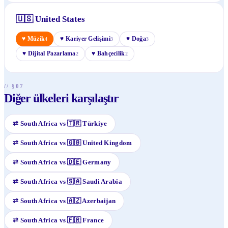
🇺🇸
United States
♥
Müzik
♥
Kariyer Gelişimi
♥
Doğa
4
3
3
♥
Dijital Pazarlama
♥
Bahçecilik
2
2
// §07
Diğer ülkeleri karşılaştır
⇄
South Africa
vs
🇹🇷
Türkiye
⇄
South Africa
vs
🇬🇧
United Kingdom
⇄
South Africa
vs
🇩🇪
Germany
⇄
South Africa
vs
🇸🇦
Saudi Arabia
⇄
South Africa
vs
🇦🇿
Azerbaijan
⇄
South Africa
vs
🇫🇷
France