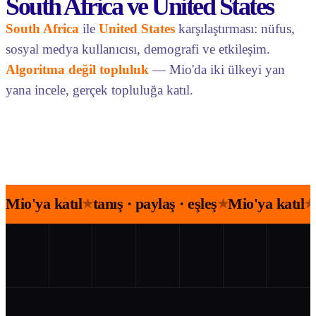
South Africa ve United States
South Africa
ile
United States
karşılaştırması: nüfus,
sosyal medya kullanıcısı, demografi ve etkileşim.
Algoritma değil topluluk
— Mio'da iki ülkeyi yan
yana incele, gerçek topluluğa katıl.
Mio'ya katıl
tanış · paylaş · eşleş
Mio'ya katıl
★
★
★