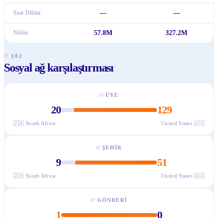
Saat Dilimi
—
—
Nüfus
57.8M
327.2M
// §02
Sosyal ağ karşılaştırması
//
ÜYE
20
129
🇿🇦
South Africa
United States
🇺🇸
//
ŞEHIR
9
51
🇿🇦
South Africa
United States
🇺🇸
//
GÖNDERI
1
0