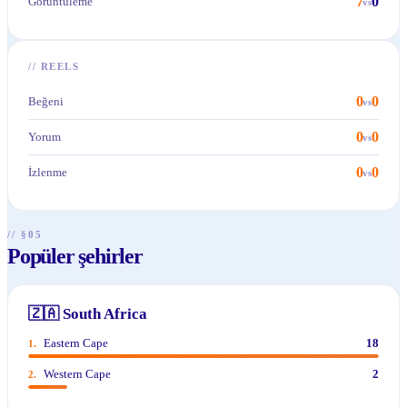
7
0
Görüntüleme
vs
//
REELS
0
0
Beğeni
vs
0
0
Yorum
vs
0
0
İzlenme
vs
// §05
Popüler şehirler
🇿🇦
South Africa
Eastern Cape
18
1
.
Western Cape
2
2
.