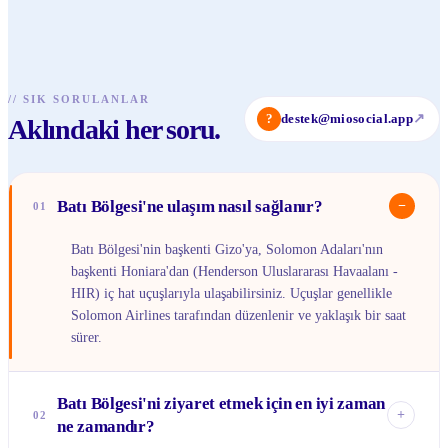
//
SIK SORULANLAR
?
destek@miosocial.app
↗
Aklındaki her soru.
Batı Bölgesi'ne ulaşım nasıl sağlanır?
−
01
Batı Bölgesi'nin başkenti Gizo'ya, Solomon Adaları'nın
başkenti Honiara'dan (Henderson Uluslararası Havaalanı -
HIR) iç hat uçuşlarıyla ulaşabilirsiniz. Uçuşlar genellikle
Solomon Airlines tarafından düzenlenir ve yaklaşık bir saat
sürer.
Batı Bölgesi'ni ziyaret etmek için en iyi zaman
+
02
ne zamandır?