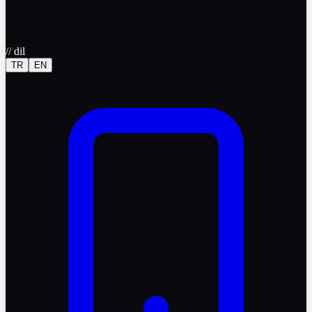
//
dil
TR
EN