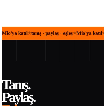
Mio'ya katıl
tanış · paylaş · eşleş
Mio'ya katıl
★
★
★
Tanış.
Paylaş.