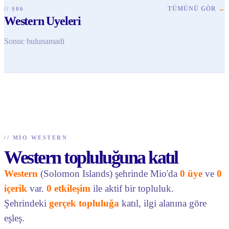
TÜMÜNÜ GÖR
→
// §06
Western Uyeleri
Sonuc bulunamadi
//
MIO WESTERN
Western topluluğuna katıl
Western
(Solomon Islands) şehrinde Mio'da
0 üye
ve
0
içerik
var.
0 etkileşim
ile aktif bir topluluk.
Şehrindeki
gerçek topluluğa
katıl, ilgi alanına göre
eşleş.