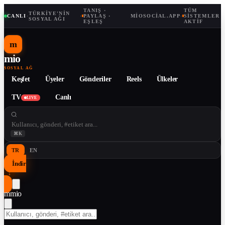
TANIŞ ·
TÜM
TÜRKIYE'NIN
CANLI
·
·
PAYLAŞ ·
MIOSOCIAL.APP
·
SISTEMLER
SOSYAL AĞI
EŞLEŞ
AKTIF
m
mio
SOSYAL AĞ
Keşfet
Üyeler
Gönderiler
Reels
Ülkeler
TV
Canlı
LIVE
⌘K
TR
EN
İndir
↓
m
mio