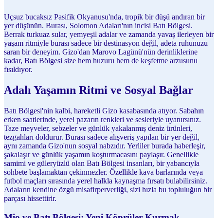
Uçsuz bucaksız Pasifik Okyanusu'nda, tropik bir düşü andıran bir
yer düşünün. Burası, Solomon Adaları'nın incisi Batı Bölgesi.
Berrak turkuaz sular, yemyeşil adalar ve zamanda yavaş ilerleyen bir
yaşam ritmiyle burası sadece bir destinasyon değil, adeta ruhunuzu
saran bir deneyim. Gizo'dan Marovo Lagünü'nün derinliklerine
kadar, Batı Bölgesi size hem huzuru hem de keşfetme arzusunu
fısıldıyor.
Adalı Yaşamın Ritmi ve Sosyal Bağlar
Batı Bölgesi'nin kalbi, hareketli Gizo kasabasında atıyor. Sabahın
erken saatlerinde, yerel pazarın renkleri ve sesleriyle uyanırsınız.
Taze meyveler, sebzeler ve günlük yakalanmış deniz ürünleri,
tezgahları doldurur. Burası sadece alışveriş yapılan bir yer değil,
aynı zamanda Gizo'nun sosyal nabzıdır. Yerliler burada haberleşir,
şakalaşır ve günlük yaşamın koşturmacasını paylaşır. Genellikle
samimi ve güleryüzlü olan Batı Bölgesi insanları, bir yabancıyla
sohbete başlamaktan çekinmezler. Özellikle kava barlarında veya
futbol maçları sırasında yerel halkla kaynaşma fırsatı bulabilirsiniz.
Adaların kendine özgü misafirperverliği, sizi hızla bu topluluğun bir
parçası hissettirir.
Mio ve Batı Bölgesi: Yeni Köprüler Kurmak