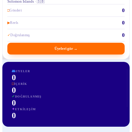
Solomon Islands · 🇸🇧
0
□
Gönderi
0
▶
Reels
0
✓
Doğrulanmış
Üyeleri gör
→
👥
UYELER
0
□
İÇERIK
0
✓
DOĞRULANMIŞ
0
✦
ETKILEŞIM
0