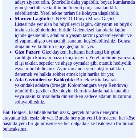
adayı ziyaret edin. Şnorkelle dalış yapabilir, beyaz kumlarında
güneşlenebilir ve tarihin bu önemli parçasına tanıklık
edebilirsiniz. Yerel tekne turları ile kolayca ulaşılabilir.
Marovo Lagünü:
UNESCO Dünya Mirası Geçici
Listesi'nde yer alan bu büyüleyici lagün, dünyanın en büyük
tuzlu su lagünlerinden biridir. Geleneksel kanolarla lagün
içinde gezinebilir, adalıların yaşam tarzını gözlemleyebilir ve
el yapımı ahşap oymacılığı sanatını keşfedebilirsiniz. Burası,
doğanın ve kültürün iç içe geçtiği bir yer.
Gizo Pazarı:
Gizo'dayken, haftanın herhangi bir günü
canlılığını koruyan pazarı kaçırmayın. Yerel üretimin yanı sıra,
el işi takılar, sepetler ve ahşap oymalar gibi otantik hediyelik
eşyalar bulabilirsiniz. Aynı zamanda yerel atıştırmalıkları
denemek ve halkla sohbet etmek için harika bir yer.
Ada Gezintileri ve Balıkçılık:
Bir tekne kiralayarak
yakındaki adalara (örneğin Kolombangara veya Rendova)
günübirlik geziler düzenleyin. Berrak sularda balık tutabilir
veya sakin kumsallarda dinlenirken sadece adanın huzurunu
soluyabilirsiniz.
Batı Bölgesi, kalabalıklardan uzak, gerçek bir ada deneyimi
arayanlar için eşsiz bir yer. Burada her gün yeni bir macera, her köşe
başında yeni bir gülümseme ve her dalgada size fısıldayan bir huzur
bulacaksınız.