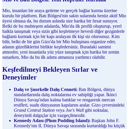
Mio, insanları bir araya getirme ve gerçek bağlar kurma üzerine
kurulu bir platform. Batı Bölgesi'nin sakin sularında henüz aktif Mio
üyesi olmasa da, bu durum aslında size harika bir fırsat sunuyor.
Belki de bu muhteşem adalarda, Mio'da ilk profili oluşturup, yerel
halkla tanışmak veya sizin gibi keşfetmeye hevesli diğer gezginlerle
bağlantı kurmak için bir kapı aralayan ilk kişi siz olursunuz. Kim
bilir, belki de bir gün Gizo'da bir Mio buluşması organize eder,
adanın güzelliklerini birlikte keşfedersiniz. Buradaki samimi
atmosfer, yeni insanlarla yüz yüze tanışmak için harika bir zemin
sunarken, Mio da bu ilk adımı atmanıza yardımcı olabilir.
Keşfedilmeyi Bekleyen Sırlar ve
Deneyimler
Dalış ve Şnorkelle Dalış Cenneti:
Batı Bölgesi, dünya
standartlarında dalış noktalarına ev sahipliği yapar. İkinci
Dünya Savaşı'ndan kalma batıklar ve rengarenk mercan
resifleri, sualtı dünyasının kapılarını aralar. Gizo çevresindeki
Grand Central Station
veya
Joe's Wall
gibi noktalar,
deneyimli dalgıçlar için vazgeçilmezdir.
Kennedy Adası (Plum Pudding Island):
Başkan John F.
Kennedy'nin II. Dünya Savaşı sırasında kurtarıldığı bu küçük