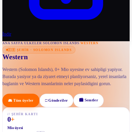
İndir
ANA SAYFA
/
ULKELER
/
SOLOMON ISLANDS
/
WESTERN
🇸🇧
ŞEHIR
·
SOLOMON ISLANDS
Western
Western (Solomon Islands), 0+ Mio uyesine ev sahipligi yapiyor.
Burada yasiyor ya da ziyaret etmeyi planliyorsaniz, yerel insanlarla
baglanin ve Western insanlarinin neler paylasidigini gorun.
🏙
Semtler
👥
Tüm üyeler
□
Gönderiler
//
ŞEHIR KARTI
0
+
Mio üyesi