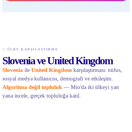
//
ÜLKE KARŞILAŞTIRMA
Slovenia ve United Kingdom
Slovenia
ile
United Kingdom
karşılaştırması: nüfus,
sosyal medya kullanıcısı, demografi ve etkileşim.
Algoritma değil topluluk
— Mio'da iki ülkeyi yan
yana incele, gerçek topluluğa katıl.