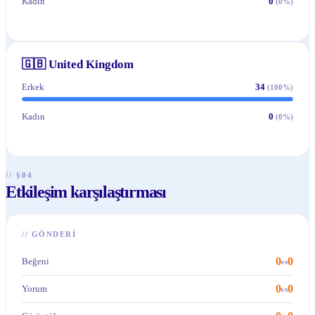
Kadın
0
(
0
%)
🇬🇧
United Kingdom
Erkek
34
(
100
%)
Kadın
0
(
0
%)
// §04
Etkileşim karşılaştırması
//
GÖNDERI
0
0
Beğeni
vs
0
0
Yorum
vs