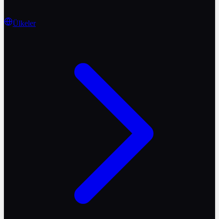
Ülkeler