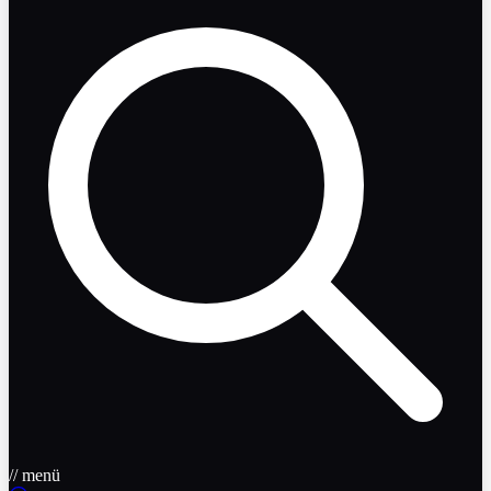
// menü