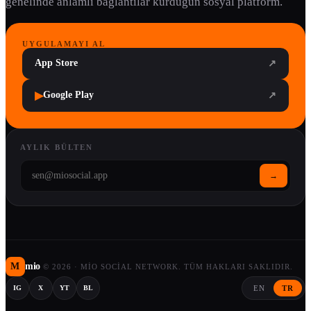
genelinde anlamlı bağlantılar kurduğun sosyal platform.
UYGULAMAYI AL
App Store
↗
▶
Google Play
↗
AYLIK BÜLTEN
→
M
mio
©
2026
·
MIO SOCIAL NETWORK. TÜM HAKLARI SAKLIDIR.
EN
TR
IG
X
YT
BL