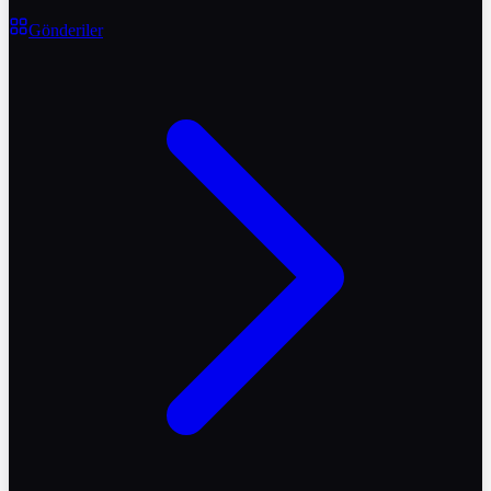
Gönderiler