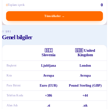
0
□
Toplam içerik
Tüm ülkeler
→
// §01
Genel bilgiler
🇸🇮
🇬🇧
United
Slovenia
Kingdom
Başkent
Ljubljana
London
Kıta
Avrupa
Avrupa
Para Birimi
Euro (EUR)
Pound Sterling (GBP)
Telefon Kodu
+386
+44
Alan Adı
.si
.uk