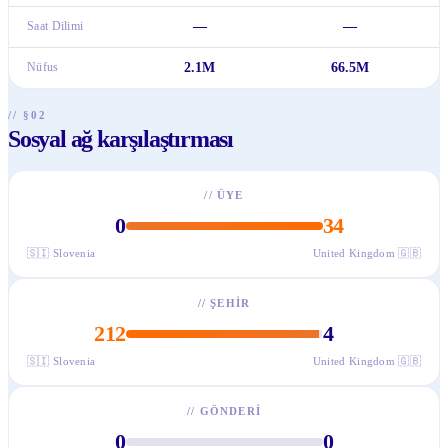
Saat Dilimi
—
—
Nüfus
2.1M
66.5M
// §02
Sosyal ağ karşılaştırması
//
ÜYE
0
34
🇸🇮
Slovenia
United Kingdom
🇬🇧
//
ŞEHIR
212
4
🇸🇮
Slovenia
United Kingdom
🇬🇧
//
GÖNDERI
0
0