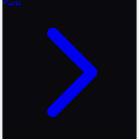
Keşfet