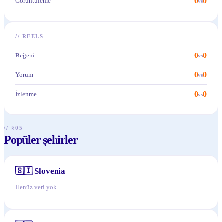
0
0
Görüntüleme
vs
//
REELS
0
0
Beğeni
vs
0
0
Yorum
vs
0
0
İzlenme
vs
// §05
Popüler şehirler
🇸🇮
Slovenia
Henüz veri yok