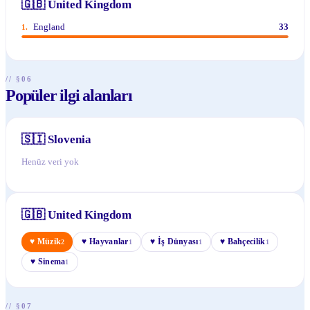
🇬🇧
United Kingdom
England
33
1
.
// §06
Popüler ilgi alanları
🇸🇮
Slovenia
Henüz veri yok
🇬🇧
United Kingdom
♥
Müzik
♥
Hayvanlar
♥
İş Dünyası
♥
Bahçecilik
2
1
1
1
♥
Sinema
1
// §07