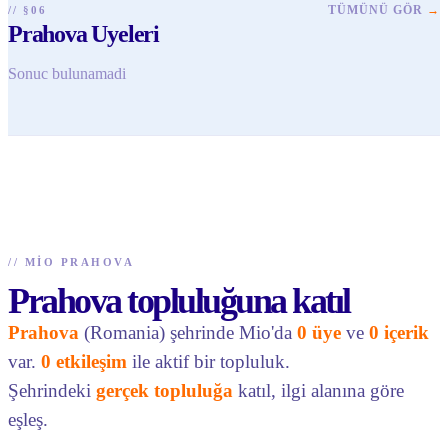
TÜMÜNÜ GÖR
→
// §06
Prahova Uyeleri
Sonuc bulunamadi
//
MIO PRAHOVA
Prahova topluluğuna katıl
Prahova
(Romania) şehrinde Mio'da
0 üye
ve
0 içerik
var.
0 etkileşim
ile aktif bir topluluk.
Şehrindeki
gerçek topluluğa
katıl, ilgi alanına göre
eşleş.