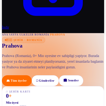
İndir
ANA SAYFA
/
ULKELER
/
ROMANIA
/
PRAHOVA
🇷🇴
ŞEHIR
·
ROMANIA
Prahova
Prahova (Romania), 0+ Mio uyesine ev sahipligi yapiyor. Burada
yasiyor ya da ziyaret etmeyi planliyorsaniz, yerel insanlarla baglanin
ve Prahova insanlarinin neler paylasidigini gorun.
🏙
Semtler
👥
Tüm üyeler
□
Gönderiler
//
ŞEHIR KARTI
0
+
Mio üyesi