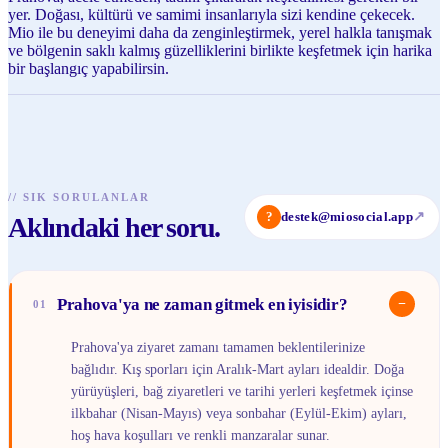
yer. Doğası, kültürü ve samimi insanlarıyla sizi kendine çekecek.
Mio ile bu deneyimi daha da zenginleştirmek, yerel halkla tanışmak
ve bölgenin saklı kalmış güzelliklerini birlikte keşfetmek için harika
bir başlangıç yapabilirsin.
//
SIK SORULANLAR
?
destek@miosocial.app
↗
Aklındaki her soru.
Prahova'ya ne zaman gitmek en iyisidir?
−
01
Prahova'ya ziyaret zamanı tamamen beklentilerinize
bağlıdır. Kış sporları için Aralık-Mart ayları idealdir. Doğa
yürüyüşleri, bağ ziyaretleri ve tarihi yerleri keşfetmek içinse
ilkbahar (Nisan-Mayıs) veya sonbahar (Eylül-Ekim) ayları,
hoş hava koşulları ve renkli manzaralar sunar.