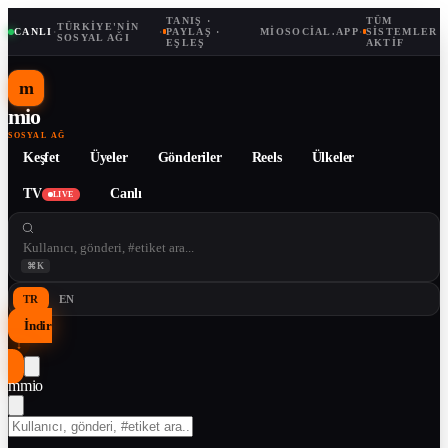
TANIŞ ·
TÜM
TÜRKIYE'NIN
CANLI
·
·
PAYLAŞ ·
MIOSOCIAL.APP
·
SISTEMLER
SOSYAL AĞI
EŞLEŞ
AKTIF
m
mio
SOSYAL AĞ
Keşfet
Üyeler
Gönderiler
Reels
Ülkeler
TV
Canlı
LIVE
⌘K
TR
EN
İndir
↓
m
mio