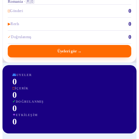
Romania · 🇷🇴
0
□
Gönderi
0
▶
Reels
0
✓
Doğrulanmış
Üyeleri gör
→
👥
UYELER
0
□
İÇERIK
0
✓
DOĞRULANMIŞ
0
✦
ETKILEŞIM
0