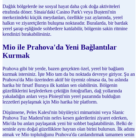
Dağlık bölgelerde ise sosyal hayat daha çok doğa aktiviteleri
etrafında döner. Sinaia'daki Casino Park'ı veya Bușteni'nin
merkezindeki küçük meydanları, özellikle yaz aylarında, yerel
halkın ve ziyaretçilerin buluşma noktasıdır. Buralarda, bir bardak
yerel şarap eşliğinde sohbetlere katılabilir, bölgenin sakin ritmine
kendinizi bırakabilirsiniz.
Mio ile Prahova'da Yeni Bağlantılar
Kurmak
Prahova gibi bir yerde, bazen gerçekten özel, yerel bir bağlantı
kurmak istersiniz. İşte Mio tam da bu noktada devreye giriyor. Şu an
Prahova'da Mio üzerinden aktif bir üyemiz olmasa da, bu aslında
harika bir fırsat! Buraya ilk katılan sen olabilirsin. Bölgenin
güzelliklerini keşfederken çektiğin fotoğrafları, dağ yollarında
yakaladığın anları veya Ploiești'nin yerel pazarında bulduğun
lezzetleri paylaşmak için Mio harika bir platform.
Düşünsene, Peles Kalesi'nin büyüleyici mimarisini veya Slanic
Prahova Tuz Madeni'nin nefes kesen galerilerini ziyaret ederken,
Mio'da bu anları paylaşarak yeni bir sohbet başlatabilirsin. Belki de
seninle aynı doğal güzelliklere hayran olan birini bulursun. İlk adımı
atmak ve Mio topluluğunu Prahova'da canlandırmak tamamen senin