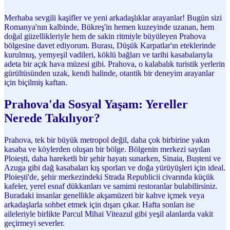
Merhaba sevgili kaşifler ve yeni arkadaşlıklar arayanlar! Bugün sizi
Romanya'nın kalbinde, Bükreş'in hemen kuzeyinde uzanan, hem
doğal güzellikleriyle hem de sakin ritmiyle büyüleyen Prahova
bölgesine davet ediyorum. Burası, Düşük Karpatlar'ın eteklerinde
kurulmuş, yemyeşil vadileri, köklü bağları ve tarihi kasabalarıyla
adeta bir açık hava müzesi gibi. Prahova, o kalabalık turistik yerlerin
gürültüsünden uzak, kendi halinde, otantik bir deneyim arayanlar
için biçilmiş kaftan.
Prahova'da Sosyal Yaşam: Yereller
Nerede Takılıyor?
Prahova, tek bir büyük metropol değil, daha çok birbirine yakın
kasaba ve köylerden oluşan bir bölge. Bölgenin merkezi sayılan
Ploiești, daha hareketli bir şehir hayatı sunarken, Sinaia, Bușteni ve
Azuga gibi dağ kasabaları kış sporları ve doğa yürüyüşleri için ideal.
Ploiești'de, şehir merkezindeki Strada Republicii civarında küçük
kafeler, yerel esnaf dükkanları ve samimi restoranlar bulabilirsiniz.
Buradaki insanlar genellikle akşamüzeri bir kahve içmek veya
arkadaşlarla sohbet etmek için dışarı çıkar. Hafta sonları ise
aileleriyle birlikte Parcul Mihai Viteazul gibi yeşil alanlarda vakit
geçirmeyi severler.