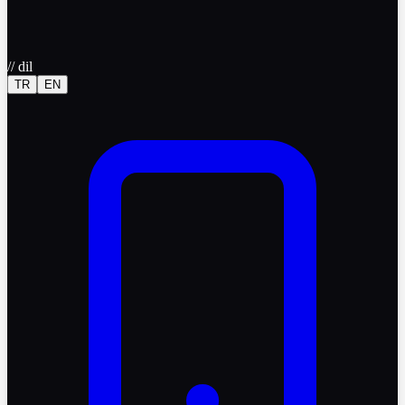
//
dil
TR
EN