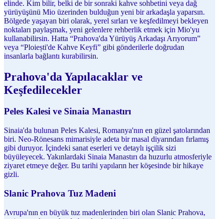
elinde. Kim bilir, belki de bir sonraki kahve sohbetini veya dağ
yürüyüşünü Mio üzerinden bulduğun yeni bir arkadaşla yaparsın.
Bölgede yaşayan biri olarak, yerel sırları ve keşfedilmeyi bekleyen
noktaları paylaşmak, yeni gelenlere rehberlik etmek için Mio'yu
kullanabilirsin. Hatta “Prahova'da Yürüyüş Arkadaşı Arıyorum”
veya “Ploiești'de Kahve Keyfi” gibi gönderilerle doğrudan
insanlarla bağlantı kurabilirsin.
Prahova'da Yapılacaklar ve
Keşfedilecekler
Peles Kalesi ve Sinaia Manastırı
Sinaia'da bulunan Peles Kalesi, Romanya'nın en güzel şatolarından
biri. Neo-Rönesans mimarisiyle adeta bir masal diyarından fırlamış
gibi duruyor. İçindeki sanat eserleri ve detaylı işçilik sizi
büyüleyecek. Yakınlardaki Sinaia Manastırı da huzurlu atmosferiyle
ziyaret etmeye değer. Bu tarihi yapıların her köşesinde bir hikaye
gizli.
Slanic Prahova Tuz Madeni
Avrupa'nın en büyük tuz madenlerinden biri olan Slanic Prahova,