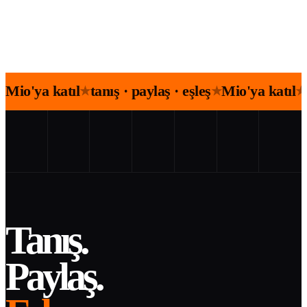
Mio'ya katıl
tanış · paylaş · eşleş
Mio'ya katıl
★
★
★
Tanış.
Paylaş.