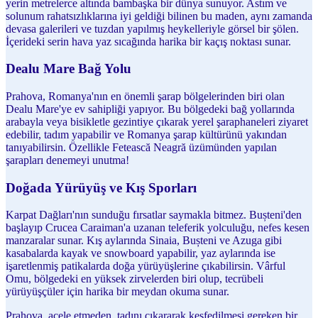
yerin metrelerce altında bambaşka bir dünya sunuyor. Astım ve
solunum rahatsızlıklarına iyi geldiği bilinen bu maden, aynı zamanda
devasa galerileri ve tuzdan yapılmış heykelleriyle görsel bir şölen.
İçerideki serin hava yaz sıcağında harika bir kaçış noktası sunar.
Dealu Mare Bağ Yolu
Prahova, Romanya'nın en önemli şarap bölgelerinden biri olan
Dealu Mare'ye ev sahipliği yapıyor. Bu bölgedeki bağ yollarında
arabayla veya bisikletle gezintiye çıkarak yerel şaraphaneleri ziyaret
edebilir, tadım yapabilir ve Romanya şarap kültürünü yakından
tanıyabilirsin. Özellikle Fetească Neagră üzümünden yapılan
şarapları denemeyi unutma!
Doğada Yürüyüş ve Kış Sporları
Karpat Dağları'nın sunduğu fırsatlar saymakla bitmez. Bușteni'den
başlayıp Crucea Caraiman'a uzanan teleferik yolculuğu, nefes kesen
manzaralar sunar. Kış aylarında Sinaia, Bușteni ve Azuga gibi
kasabalarda kayak ve snowboard yapabilir, yaz aylarında ise
işaretlenmiş patikalarda doğa yürüyüşlerine çıkabilirsin. Vârful
Omu, bölgedeki en yüksek zirvelerden biri olup, tecrübeli
yürüyüşçüler için harika bir meydan okuma sunar.
Prahova, acele etmeden, tadını çıkararak keşfedilmesi gereken bir