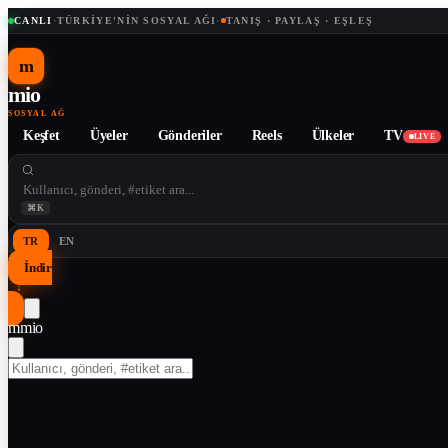
CANLI
·
TÜRKIYE'NIN SOSYAL AĞI
·
TANIŞ · PAYLAŞ · EŞLEŞ
m
mio
SOSYAL AĞ
Keşfet
Üyeler
Gönderiler
Reels
Ülkeler
TV
LIVE
⌘K
TR
EN
İndir
↓
m
mio