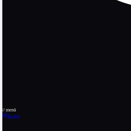
// menü
Keşfet