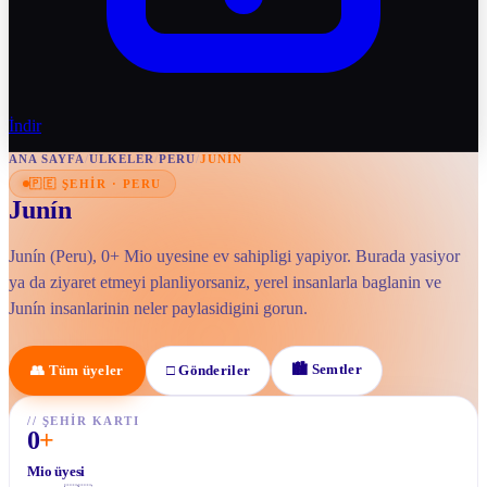
İndir
ANA SAYFA
/
ULKELER
/
PERU
/
JUNÍN
🇵🇪
ŞEHIR
·
PERU
Junín
Junín (Peru), 0+ Mio uyesine ev sahipligi yapiyor. Burada yasiyor
ya da ziyaret etmeyi planliyorsaniz, yerel insanlarla baglanin ve
Junín insanlarinin neler paylasidigini gorun.
🏙
Semtler
👥
Tüm üyeler
□
Gönderiler
//
ŞEHIR KARTI
0
+
Mio üyesi