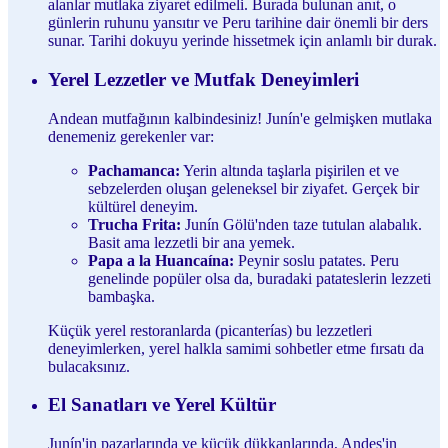
alanlar mutlaka ziyaret edilmeli. Burada bulunan anıt, o
günlerin ruhunu yansıtır ve Peru tarihine dair önemli bir ders
sunar. Tarihi dokuyu yerinde hissetmek için anlamlı bir durak.
Yerel Lezzetler ve Mutfak Deneyimleri
Andean mutfağının kalbindesiniz! Junín'e gelmişken mutlaka
denemeniz gerekenler var:
Pachamanca:
Yerin altında taşlarla pişirilen et ve
sebzelerden oluşan geleneksel bir ziyafet. Gerçek bir
kültürel deneyim.
Trucha Frita:
Junín Gölü'nden taze tutulan alabalık.
Basit ama lezzetli bir ana yemek.
Papa a la Huancaína:
Peynir soslu patates. Peru
genelinde popüler olsa da, buradaki patateslerin lezzeti
bambaşka.
Küçük yerel restoranlarda (picanterías) bu lezzetleri
deneyimlerken, yerel halkla samimi sohbetler etme fırsatı da
bulacaksınız.
El Sanatları ve Yerel Kültür
Junín'in pazarlarında ve küçük dükkanlarında, Andes'in