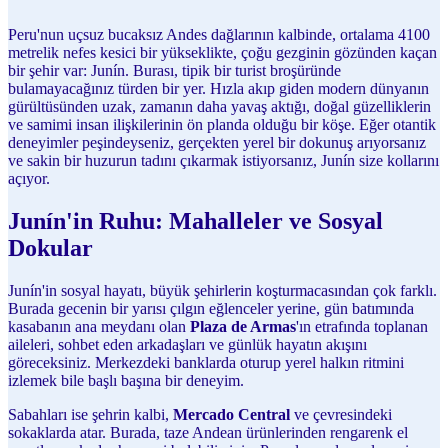
Peru'nun uçsuz bucaksız Andes dağlarının kalbinde, ortalama 4100
metrelik nefes kesici bir yükseklikte, çoğu gezginin gözünden kaçan
bir şehir var: Junín. Burası, tipik bir turist broşüründe
bulamayacağınız türden bir yer. Hızla akıp giden modern dünyanın
gürültüsünden uzak, zamanın daha yavaş aktığı, doğal güzelliklerin
ve samimi insan ilişkilerinin ön planda olduğu bir köşe. Eğer otantik
deneyimler peşindeyseniz, gerçekten yerel bir dokunuş arıyorsanız
ve sakin bir huzurun tadını çıkarmak istiyorsanız, Junín size kollarını
açıyor.
Junín'in Ruhu: Mahalleler ve Sosyal
Dokular
Junín'in sosyal hayatı, büyük şehirlerin koşturmacasından çok farklı.
Burada gecenin bir yarısı çılgın eğlenceler yerine, gün batımında
kasabanın ana meydanı olan
Plaza de Armas
'ın etrafında toplanan
aileleri, sohbet eden arkadaşları ve günlük hayatın akışını
göreceksiniz. Merkezdeki banklarda oturup yerel halkın ritmini
izlemek bile başlı başına bir deneyim.
Sabahları ise şehrin kalbi,
Mercado Central
ve çevresindeki
sokaklarda atar. Burada, taze Andean ürünlerinden rengarenk el