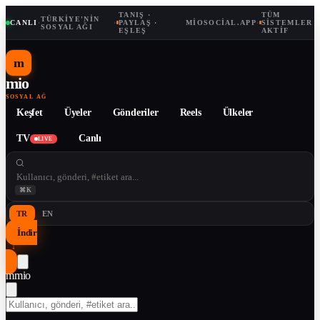
TANIŞ ·
TÜM
TÜRKIYE'NIN
CANLI
·
·
PAYLAŞ ·
MIOSOCIAL.APP
·
SISTEMLER
SOSYAL AĞI
EŞLEŞ
AKTIF
m
mio
SOSYAL AĞ
Keşfet
Üyeler
Gönderiler
Reels
Ülkeler
TV
Canlı
LIVE
⌘K
TR
EN
İndir
↓
m
mio