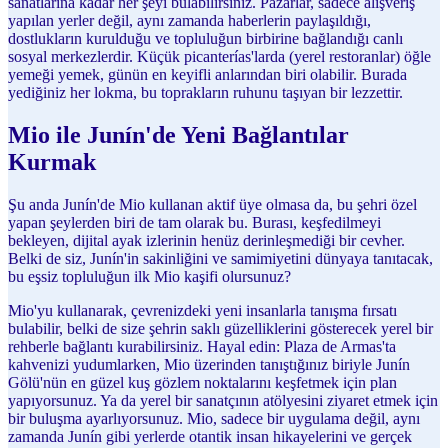
sanatlarına kadar her şeyi bulabilirsiniz. Pazarlar, sadece alışveriş
yapılan yerler değil, aynı zamanda haberlerin paylaşıldığı,
dostlukların kurulduğu ve topluluğun birbirine bağlandığı canlı
sosyal merkezlerdir. Küçük picanterías'larda (yerel restoranlar) öğle
yemeği yemek, günün en keyifli anlarından biri olabilir. Burada
yediğiniz her lokma, bu toprakların ruhunu taşıyan bir lezzettir.
Mio ile Junín'de Yeni Bağlantılar
Kurmak
Şu anda Junín'de Mio kullanan aktif üye olmasa da, bu şehri özel
yapan şeylerden biri de tam olarak bu. Burası, keşfedilmeyi
bekleyen, dijital ayak izlerinin henüz derinleşmediği bir cevher.
Belki de siz, Junín'in sakinliğini ve samimiyetini dünyaya tanıtacak,
bu eşsiz topluluğun ilk Mio kaşifi olursunuz?
Mio'yu kullanarak, çevrenizdeki yeni insanlarla tanışma fırsatı
bulabilir, belki de size şehrin saklı güzelliklerini gösterecek yerel bir
rehberle bağlantı kurabilirsiniz. Hayal edin: Plaza de Armas'ta
kahvenizi yudumlarken, Mio üzerinden tanıştığınız biriyle Junín
Gölü'nün en güzel kuş gözlem noktalarını keşfetmek için plan
yapıyorsunuz. Ya da yerel bir sanatçının atölyesini ziyaret etmek için
bir buluşma ayarlıyorsunuz. Mio, sadece bir uygulama değil, aynı
zamanda Junín gibi yerlerde otantik insan hikayelerini ve gerçek