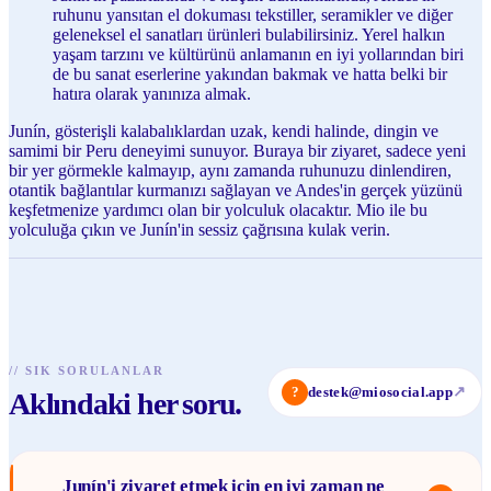
ruhunu yansıtan el dokuması tekstiller, seramikler ve diğer
geleneksel el sanatları ürünleri bulabilirsiniz. Yerel halkın
yaşam tarzını ve kültürünü anlamanın en iyi yollarından biri
de bu sanat eserlerine yakından bakmak ve hatta belki bir
hatıra olarak yanınıza almak.
Junín, gösterişli kalabalıklardan uzak, kendi halinde, dingin ve
samimi bir Peru deneyimi sunuyor. Buraya bir ziyaret, sadece yeni
bir yer görmekle kalmayıp, aynı zamanda ruhunuzu dinlendiren,
otantik bağlantılar kurmanızı sağlayan ve Andes'in gerçek yüzünü
keşfetmenize yardımcı olan bir yolculuk olacaktır. Mio ile bu
yolculuğa çıkın ve Junín'in sessiz çağrısına kulak verin.
//
SIK SORULANLAR
?
destek@miosocial.app
↗
Aklındaki her soru.
Junín'i ziyaret etmek için en iyi zaman ne