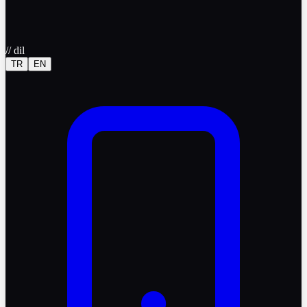
//
dil
TR
EN