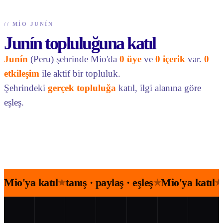
//
MIO JUNÍN
Junín topluluğuna katıl
Junín
(Peru) şehrinde Mio'da
0 üye
ve
0 içerik
var.
0
etkileşim
ile aktif bir topluluk.
Şehrindeki
gerçek topluluğa
katıl, ilgi alanına göre
eşleş.
Mio'ya katıl
tanış · paylaş · eşleş
Mio'ya katıl
★
★
★