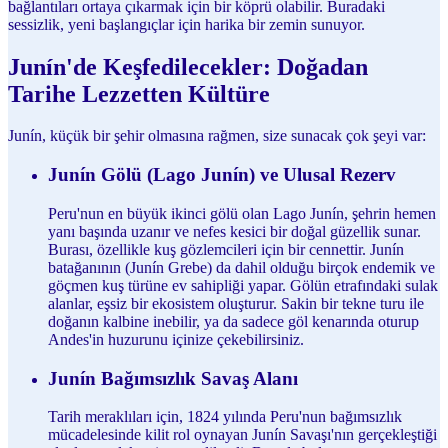
bağlantıları ortaya çıkarmak için bir köprü olabilir. Buradaki
sessizlik, yeni başlangıçlar için harika bir zemin sunuyor.
Junín'de Keşfedilecekler: Doğadan
Tarihe Lezzetten Kültüre
Junín, küçük bir şehir olmasına rağmen, size sunacak çok şeyi var:
Junín Gölü (Lago Junín) ve Ulusal Rezerv
Peru'nun en büyük ikinci gölü olan Lago Junín, şehrin hemen
yanı başında uzanır ve nefes kesici bir doğal güzellik sunar.
Burası, özellikle kuş gözlemcileri için bir cennettir. Junín
batağanının (Junín Grebe) da dahil olduğu birçok endemik ve
göçmen kuş türüne ev sahipliği yapar. Gölün etrafındaki sulak
alanlar, eşsiz bir ekosistem oluşturur. Sakin bir tekne turu ile
doğanın kalbine inebilir, ya da sadece göl kenarında oturup
Andes'in huzurunu içinize çekebilirsiniz.
Junín Bağımsızlık Savaş Alanı
Tarih meraklıları için, 1824 yılında Peru'nun bağımsızlık
mücadelesinde kilit rol oynayan Junín Savaşı'nın gerçekleştiği