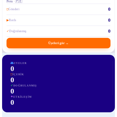
Peru · 🇵🇪
0
□
Gönderi
0
▶
Reels
0
✓
Doğrulanmış
Üyeleri gör
→
👥
UYELER
0
□
İÇERIK
0
✓
DOĞRULANMIŞ
0
✦
ETKILEŞIM
0