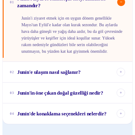
−
01
zamandır?
Junín'i ziyaret etmek için en uygun dönem genellikle
Mayıs'tan Eylül'e kadar olan kurak sezondur. Bu aylarda
hava daha güneşli ve yağış daha azdır, bu da göl çevresinde
yürüyüşler ve keşifler için ideal koşullar sunar. Yüksek
rakım nedeniyle gündüzleri bile serin olabileceğini
unutmayın, bu yüzden kat kat giyinmek önemlidir.
Junín'e ulaşım nasıl sağlanır?
+
02
Junín'e genellikle Lima'dan veya Huancayo gibi yakındaki
büyük şehirlerden otobüsle ulaşabilirsiniz. Lima'dan
Junín'in öne çıkan doğal güzelliği nedir?
+
03
yolculuk yaklaşık 6-8 saat sürer ve yol boyunca Andes'in
muhteşem manzaralarını sunar. Şehir içinde ulaşım için
Junín'in tartışmasız en dikkat çekici doğal güzelliği,
taksiler veya colectivolar (ortak taksiler) kullanabilirsiniz.
Peru'nun ikinci en büyük gölü olan Lago Junín
Junín'de konaklama seçenekleri nelerdir?
+
04
(Chinchaycocha) ve onu çevreleyen Ulusal Rezerv'dir. Bu
göl, özellikle endemik Junín batağanının da dahil olduğu
Junín, büyük otel zincirleri yerine daha çok yerel işletmelere
zengin kuş yaşamıyla bilinir ve doğa fotoğrafçılığı ile kuş
ait küçük oteller ve hosteller sunar. Genellikle sade ama