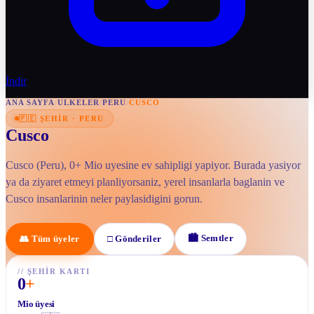
İndir
ANA SAYFA
/
ULKELER
/
PERU
/
CUSCO
🇵🇪
ŞEHIR
·
PERU
Cusco
Cusco (Peru), 0+ Mio uyesine ev sahipligi yapiyor. Burada yasiyor
ya da ziyaret etmeyi planliyorsaniz, yerel insanlarla baglanin ve
Cusco insanlarinin neler paylasidigini gorun.
🏙
Semtler
👥
Tüm üyeler
□
Gönderiler
//
ŞEHIR KARTI
0
+
Mio üyesi