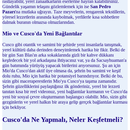
rastlayabilir, yerel zanaatkarların eserlerine hayran kalabilirsiniz.
Gündelik yaşamın telaşını gözlemlemek için ise
San Pedro
Pazarı
'na mutlaka uğrayın. Taze meyvelerin, rengarenk tekstillerin,
yöresel lezzetlerin arasında kaybolmak, yerlilerle kısa sohbetlere
dalmak buranın olmazsa olmazlarından.
Mio ve Cusco'da Yeni Bağlantılar
Cusco gibi otantik ve samimi bir şehirde yeni insanlarla tanışmak,
yerel kültürü daha derinden deneyimlemek harika bir fikir. Belki de
bir gün San Blas'ın arka sokaklarında gizli bir kahve dükkanı
keşfedecek bir yol arkadaşına ihtiyacınız var, ya da Sacsayhuaman'a
gün batımında yürüyüş yapacak birilerini arıyorsunuz. Şu an için
Mio'da Cusco'dan aktif üye olmasa da, şehrin bu samimi ve keşif
dolu ruhu, Mio için harika bir potansiyel barındırıyor. Belki de bu,
sizin gibi maceraperestlerin Mio'yu Cusco'ya taşıma zamanıdır.
Şehrin güzelliklerini paylaştığınız ilk gönderiniz, yerel bir lezzeti
tanıtan kısa bir reel videonuz, yeni bağlantılar kurmanın ve Cusco'da
yeni bir sosyal çevre oluşturmanın başlangıcı olabilir. Mio, sizin gibi
gezginlerin ve yerel halkın bir araya gelip gerçek bağlantılar kurması
için bekliyor.
Cusco'da Ne Yapmalı, Neler Keşfetmeli?