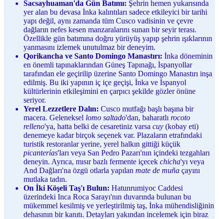
Sacsayhuaman'da Gün Batımı:
Şehrin hemen yukarısında
yer alan bu devasa İnka kalıntıları sadece etkileyici bir tarihi
yapı değil, aynı zamanda tüm Cusco vadisinin ve çevre
dağların nefes kesen manzaralarını sunan bir seyir terası.
Özellikle gün batımına doğru yürüyüş yapıp şehrin ışıklarının
yanmasını izlemek unutulmaz bir deneyim.
Qorikancha ve Santo Domingo Manastırı:
İnka döneminin
en önemli tapınaklarından Güneş Tapınağı, İspanyollar
tarafından ele geçirilip üzerine Santo Domingo Manastırı inşa
edilmiş. Bu iki yapının iç içe geçişi, İnka ve İspanyol
kültürlerinin etkileşimini en çarpıcı şekilde gözler önüne
seriyor.
Yerel Lezzetlere Dalın:
Cusco mutfağı başlı başına bir
macera. Geleneksel
lomo saltado
'dan, baharatlı
rocoto
relleno
'ya, hatta belki de cesaretiniz varsa
cuy
(kobay eti)
denemeye kadar birçok seçenek var. Plazaların etrafındaki
turistik restoranlar yerine, yerel halkın gittiği küçük
picanterías
'ları veya San Pedro Pazarı'nın içindeki tezgahları
deneyin. Ayrıca, mısır bazlı fermente içecek
chicha
'yı veya
And Dağları'na özgü otlarla yapılan
mate de muña
çayını
mutlaka tadın.
On İki Köşeli Taş'ı Bulun:
Hatunrumiyoc Caddesi
üzerindeki Inca Roca Sarayı'nın duvarında bulunan bu
mükemmel kesilmiş ve yerleştirilmiş taş, İnka mühendisliğinin
dehasının bir kanıtı. Detayları yakından incelemek için biraz