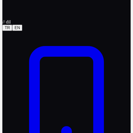
//
dil
TR
EN