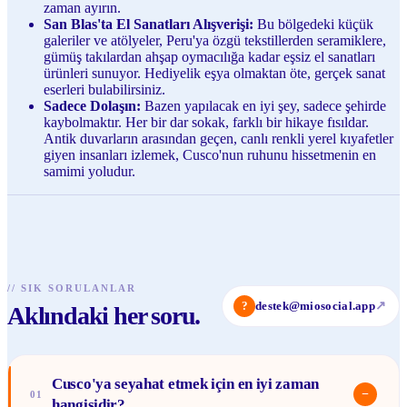
zaman ayırın.
San Blas'ta El Sanatları Alışverişi:
Bu bölgedeki küçük
galeriler ve atölyeler, Peru'ya özgü tekstillerden seramiklere,
gümüş takılardan ahşap oymacılığa kadar eşsiz el sanatları
ürünleri sunuyor. Hediyelik eşya olmaktan öte, gerçek sanat
eserleri bulabilirsiniz.
Sadece Dolaşın:
Bazen yapılacak en iyi şey, sadece şehirde
kaybolmaktır. Her bir dar sokak, farklı bir hikaye fısıldar.
Antik duvarların arasından geçen, canlı renkli yerel kıyafetler
giyen insanları izlemek, Cusco'nun ruhunu hissetmenin en
samimi yoludur.
//
SIK SORULANLAR
?
destek@miosocial.app
↗
Aklındaki her soru.
Cusco'ya seyahat etmek için en iyi zaman
−
01
hangisidir?