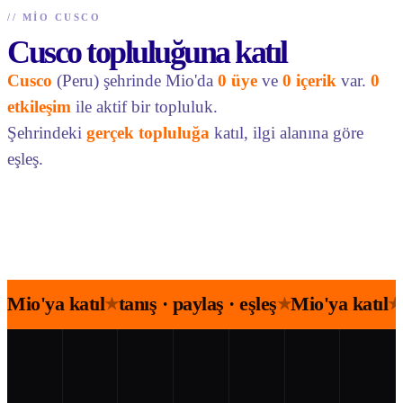
//
MIO CUSCO
Cusco topluluğuna katıl
Cusco
(Peru) şehrinde Mio'da
0 üye
ve
0 içerik
var.
0
etkileşim
ile aktif bir topluluk.
Şehrindeki
gerçek topluluğa
katıl, ilgi alanına göre
eşleş.
Mio'ya katıl
tanış · paylaş · eşleş
Mio'ya katıl
★
★
★