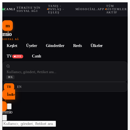
TANIŞ ·
TÜM
TÜRKIYE'NIN
CANLI
·
·
PAYLAŞ ·
MIOSOCIAL.APP
·
SISTEMLER
SOSYAL AĞI
EŞLEŞ
AKTIF
m
mio
SOSYAL AĞ
Keşfet
Üyeler
Gönderiler
Reels
Ülkeler
TV
Canlı
LIVE
⌘K
TR
EN
İndir
↓
m
mio