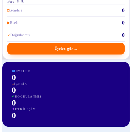
Peru · 🇵🇪
0
□
Gönderi
0
▶
Reels
0
✓
Doğrulanmış
Üyeleri gör
→
👥
UYELER
0
□
İÇERIK
0
✓
DOĞRULANMIŞ
0
✦
ETKILEŞIM
0