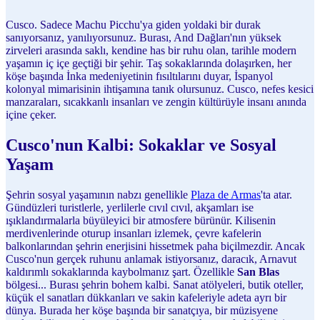
Cusco. Sadece Machu Picchu'ya giden yoldaki bir durak
sanıyorsanız, yanılıyorsunuz. Burası, And Dağları'nın yüksek
zirveleri arasında saklı, kendine has bir ruhu olan, tarihle modern
yaşamın iç içe geçtiği bir şehir. Taş sokaklarında dolaşırken, her
köşe başında İnka medeniyetinin fısıltılarını duyar, İspanyol
kolonyal mimarisinin ihtişamına tanık olursunuz. Cusco, nefes kesici
manzaraları, sıcakkanlı insanları ve zengin kültürüyle insanı anında
içine çeker.
Cusco'nun Kalbi: Sokaklar ve Sosyal
Yaşam
Şehrin sosyal yaşamının nabzı genellikle
Plaza de Armas
'ta atar.
Gündüzleri turistlerle, yerlilerle cıvıl cıvıl, akşamları ise
ışıklandırmalarla büyüleyici bir atmosfere bürünür. Kilisenin
merdivenlerinde oturup insanları izlemek, çevre kafelerin
balkonlarından şehrin enerjisini hissetmek paha biçilmezdir. Ancak
Cusco'nun gerçek ruhunu anlamak istiyorsanız, daracık, Arnavut
kaldırımlı sokaklarında kaybolmanız şart. Özellikle
San Blas
bölgesi... Burası şehrin bohem kalbi. Sanat atölyeleri, butik oteller,
küçük el sanatları dükkanları ve sakin kafeleriyle adeta ayrı bir
dünya. Burada her köşe başında bir sanatçıya, bir müzisyene