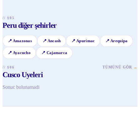
denemelisiniz. Ayrıca, mısır bazlı geleneksel içecek chicha
morada'yı da tatmanızı öneririm.
// §05
Peru diğer şehirler
📍
Amazonas
📍
Ancash
📍
Apurímac
📍
Arequipa
📍
Ayacucho
📍
Cajamarca
TÜMÜNÜ GÖR
→
// §06
Cusco Uyeleri
Sonuc bulunamadi