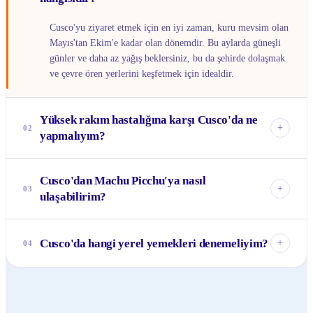
Cusco'yu ziyaret etmek için en iyi zaman, kuru mevsim olan
Mayıs'tan Ekim'e kadar olan dönemdir. Bu aylarda güneşli
günler ve daha az yağış beklersiniz, bu da şehirde dolaşmak
ve çevre ören yerlerini keşfetmek için idealdir.
Yüksek rakım hastalığına karşı Cusco'da ne
+
02
yapmalıyım?
Cusco yüksek bir rakımda (yaklaşık 3.400 metre) yer
Cusco'dan Machu Picchu'ya nasıl
aldığından, ilk birkaç gün bol su içmek, alkolden kaçınmak
+
03
ulaşabilirim?
ve hafif yemekler yemek önemlidir. Yerel halkın kullandığı
koka çayı (mate de coca) da semptomları hafifletmeye
Machu Picchu'ya ulaşmak için Cusco'dan Ollantaytambo
yardımcı olabilir.
veya Poroy'a trenle gitmeniz gerekir. Buradan sonra Aguas
Cusco'da hangi yerel yemekleri denemeliyim?
+
04
Calientes'e trenle devam eder ve Aguas Calientes'ten Machu
Picchu'nun girişine otobüsle çıkarsınız. Biletleri önceden
Kesinlikle Lomo Saltado (sote biftek), Aji de Gallina
ayırtmak önemlidir.
(kremalı tavuk), Rocoto Relleno (doldurulmuş acı biber) ve
Chupe de Camarones (karides çorbası) gibi yemekleri