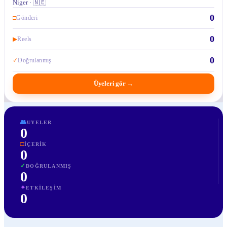
Niger · 🇳🇪
0
□
Gönderi
0
▶
Reels
0
✓
Doğrulanmış
Üyeleri gör
→
👥
UYELER
0
□
İÇERIK
0
✓
DOĞRULANMIŞ
0
✦
ETKILEŞIM
0