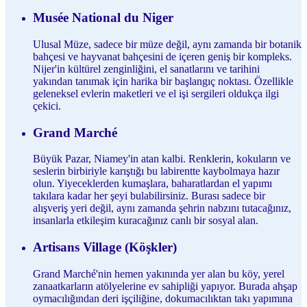
Musée National du Niger
Ulusal Müze, sadece bir müze değil, aynı zamanda bir botanik
bahçesi ve hayvanat bahçesini de içeren geniş bir kompleks.
Nijer'in kültürel zenginliğini, el sanatlarını ve tarihini
yakından tanımak için harika bir başlangıç noktası. Özellikle
geleneksel evlerin maketleri ve el işi sergileri oldukça ilgi
çekici.
Grand Marché
Büyük Pazar, Niamey'in atan kalbi. Renklerin, kokuların ve
seslerin birbiriyle karıştığı bu labirentte kaybolmaya hazır
olun. Yiyeceklerden kumaşlara, baharatlardan el yapımı
takılara kadar her şeyi bulabilirsiniz. Burası sadece bir
alışveriş yeri değil, aynı zamanda şehrin nabzını tutacağınız,
insanlarla etkileşim kuracağınız canlı bir sosyal alan.
Artisans Village (Köşkler)
Grand Marché'nin hemen yakınında yer alan bu köy, yerel
zanaatkarların atölyelerine ev sahipliği yapıyor. Burada ahşap
oymacılığından deri işçiliğine, dokumacılıktan takı yapımına