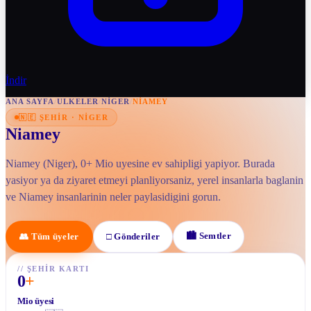
İndir
ANA SAYFA
/
ULKELER
/
NIGER
/
NIAMEY
🇳🇪
ŞEHIR
·
NIGER
Niamey
Niamey (Niger), 0+ Mio uyesine ev sahipligi yapiyor. Burada
yasiyor ya da ziyaret etmeyi planliyorsaniz, yerel insanlarla baglanin
ve Niamey insanlarinin neler paylasidigini gorun.
🏙
Semtler
👥
Tüm üyeler
□
Gönderiler
//
ŞEHIR KARTI
0
+
Mio üyesi