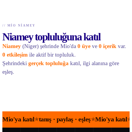
//
MIO NIAMEY
Niamey topluluğuna katıl
Niamey
(Niger) şehrinde Mio'da
0 üye
ve
0 içerik
var.
0 etkileşim
ile aktif bir topluluk.
Şehrindeki
gerçek topluluğa
katıl, ilgi alanına göre
eşleş.
Mio'ya katıl
tanış · paylaş · eşleş
Mio'ya katıl
★
★
★