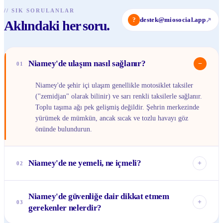
//
SIK SORULANLAR
?
destek@miosocial.app
↗
Aklındaki her soru.
Niamey'de ulaşım nasıl sağlanır?
−
01
Niamey'de şehir içi ulaşım genellikle motosiklet taksiler
("zemidjan" olarak bilinir) ve sarı renkli taksilerle sağlanır.
Toplu taşıma ağı pek gelişmiş değildir. Şehrin merkezinde
yürümek de mümkün, ancak sıcak ve tozlu havayı göz
önünde bulundurun.
Niamey'de ne yemeli, ne içmeli?
+
02
Yerel mutfak genellikle pirinç, darı ve et ağırlıklıdır.
Niamey'de güvenliğe dair dikkat etmem
"Djerma stew" (etli güveç), "fufu" (nişastalı hamur) ve
+
03
gerekenler nelerdir?
"grilled fish" (ızgara balık) deneyebilirsiniz. Yol kenarındaki
küçük lokantalarda taze meyve suları ve naneli çay da