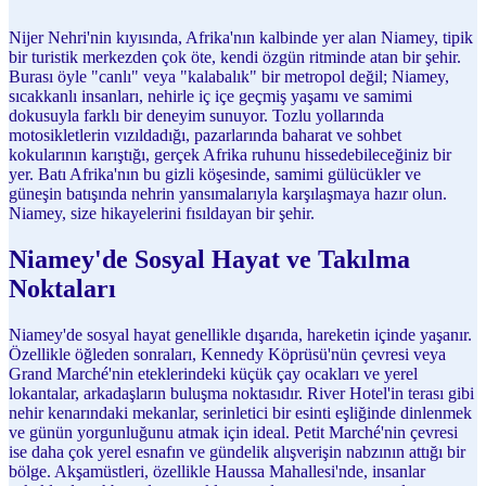
Nijer Nehri'nin kıyısında, Afrika'nın kalbinde yer alan Niamey, tipik
bir turistik merkezden çok öte, kendi özgün ritminde atan bir şehir.
Burası öyle "canlı" veya "kalabalık" bir metropol değil; Niamey,
sıcakkanlı insanları, nehirle iç içe geçmiş yaşamı ve samimi
dokusuyla farklı bir deneyim sunuyor. Tozlu yollarında
motosikletlerin vızıldadığı, pazarlarında baharat ve sohbet
kokularının karıştığı, gerçek Afrika ruhunu hissedebileceğiniz bir
yer. Batı Afrika'nın bu gizli köşesinde, samimi gülücükler ve
güneşin batışında nehrin yansımalarıyla karşılaşmaya hazır olun.
Niamey, size hikayelerini fısıldayan bir şehir.
Niamey'de Sosyal Hayat ve Takılma
Noktaları
Niamey'de sosyal hayat genellikle dışarıda, hareketin içinde yaşanır.
Özellikle öğleden sonraları, Kennedy Köprüsü'nün çevresi veya
Grand Marché'nin eteklerindeki küçük çay ocakları ve yerel
lokantalar, arkadaşların buluşma noktasıdır. River Hotel'in terası gibi
nehir kenarındaki mekanlar, serinletici bir esinti eşliğinde dinlenmek
ve günün yorgunluğunu atmak için ideal. Petit Marché'nin çevresi
ise daha çok yerel esnafın ve gündelik alışverişin nabzının attığı bir
bölge. Akşamüstleri, özellikle Haussa Mahallesi'nde, insanlar