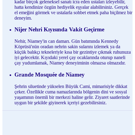
kadar birçok geleneksel sanatı icra eden ustaları izleyebilir,
hatta kendinize özgün hediyelik eşyalar alabilirsiniz. Gerçek
el emeğini görmek ve ustalarla sohbet etmek paha biçilmez bir
deneyim.
Nijer Nehri Kıyısında Vakit Geçirme
Nehir, Niamey'in can damarı. Gün batımında Kennedy
Köprüsü'nün oradan nehrin sakin sularını izlemek ya da
küçük balıkçı tekneleriyle kısa bir gezintiye çıkmak ruhunuza
iyi gelecektir. Kıyıdaki yerel çay ocaklarında oturup naneli
çay yudumlamak, Niamey deneyiminin olmazsa olmazıdır.
Grande Mosquée de Niamey
Şehrin siluetinde yükselen Büyük Cami, mimarisiyle dikkat
çeker. Özellikle cuma namazlarında bölgenin dini ve sosyal
yaşamının önemli bir merkezi haline gelir. Ziyaret saatlerinde
uygun bir şekilde giyinerek içeriyi gezebilirsiniz.