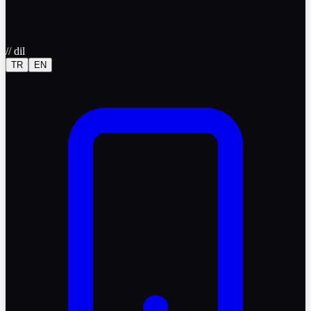
//
dil
TR
EN