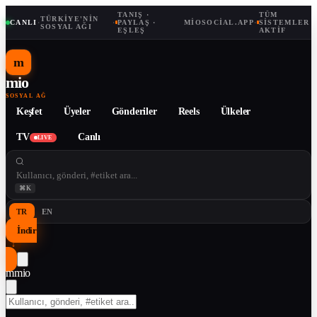
TANIŞ ·
TÜM
TÜRKIYE'NIN
CANLI
·
·
PAYLAŞ ·
MIOSOCIAL.APP
·
SISTEMLER
SOSYAL AĞI
EŞLEŞ
AKTIF
m
mio
SOSYAL AĞ
Keşfet
Üyeler
Gönderiler
Reels
Ülkeler
TV
Canlı
LIVE
⌘K
TR
EN
İndir
↓
m
mio