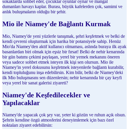
sokaklarda sohbet eder, çocuklar oyunlar oynar ve mangal
dumanları havayı kaplar. Burası, büyük kafelerden çok, samimi ve
anlık buluşmaların olduğu bir şehir.
Mio ile Niamey'de Bağlantı Kurmak
Mio, Niamey'de yeni yüzlerle tanışmak, şehri keşfetmek ve belki de
kendi çevreni oluşturmak için harika bir potansiyele sahip. Henüz
Mio'da Niamey'den aktif kullanıcı olmaması, aslında buraya ilk ayak
basanlardan biri olmak için eşsiz bir fırsat! Belki de nehir kenarında
bir gün batımı çekimi paylaşan, yerel bir yemek mekanını öneren
veya sadece sohbet etmek isteyen ilk kişi sen olursun. Mio ile
Niamey'in yerel dokusunu keşfetmek isteyenlerle bağlantı kurabilir,
kendi topluluğunu inşa edebilirsin. Kim bilir, belki de Niamey'deki
ilk Mio buluşmasını sen düzenlersin; nehir kenarında bir çay keyfi
veya yerel bir sanat galerisi ziyareti?
Niamey'de Keşfedilecekler ve
Yapılacaklar
Niamey'de yapacak çok şey var, yeter ki gözün ve ruhun açık olsun.
Şehrin kendine özgü atmosferini deneyimlemek için bazı özel
noktaları ziyaret edebilirsin: