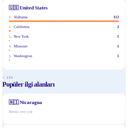
🇺🇸
United States
Alabama
112
1
.
California
2
2
.
New York
1
3
.
Missouri
1
4
.
Washington
1
5
.
// §06
Popüler ilgi alanları
🇳🇮
Nicaragua
Henüz veri yok