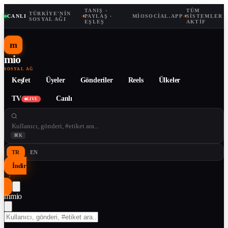
TANIŞ ·
TÜM
TÜRKIYE'NIN
CANLI
·
·
PAYLAŞ ·
MIOSOCIAL.APP
·
SISTEMLER
SOSYAL AĞI
EŞLEŞ
AKTIF
m
mio
SOSYAL AĞ
Keşfet
Üyeler
Gönderiler
Reels
Ülkeler
TV
Canlı
LIVE
⌘K
TR
EN
İndir
↓
m
mio