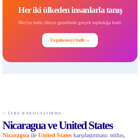
Her iki ülkeden insanlarla tanış
Mio'yu indir, dünya genelinde gerçek topluluğa katıl.
Uygulamayi Indir
→
//
ÜLKE KARŞILAŞTIRMA
Nicaragua ve United States
Nicaragua
ile
United States
karşılaştırması: nüfus,