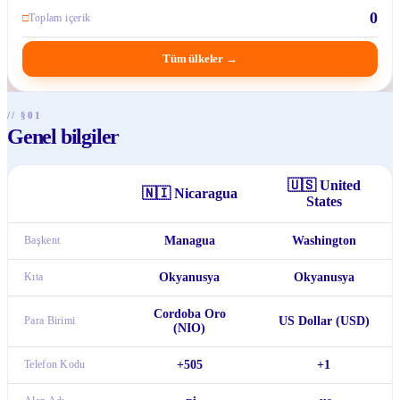
0
□
Toplam içerik
Tüm ülkeler
→
// §01
Genel bilgiler
🇺🇸
United
🇳🇮
Nicaragua
States
Başkent
Managua
Washington
Kıta
Okyanusya
Okyanusya
Cordoba Oro
Para Birimi
US Dollar (USD)
(NIO)
Telefon Kodu
+505
+1