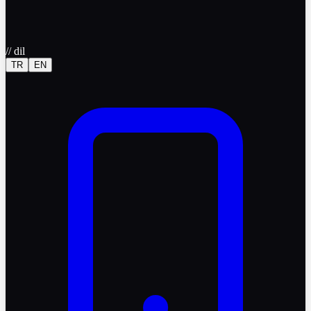
//
dil
TR
EN