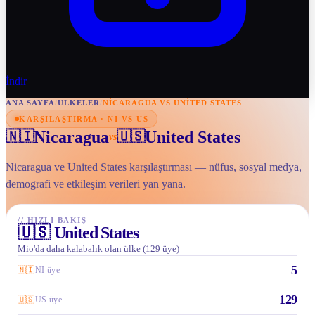
İndir
ANA SAYFA
/
ULKELER
/
NICARAGUA VS UNITED STATES
KARŞILAŞTIRMA · NI VS US
Nicaragua
United States
🇳🇮
🇺🇸
vs
Nicaragua ve United States karşılaştırması — nüfus, sosyal medya,
demografi ve etkileşim verileri yan yana.
//
HIZLI BAKIŞ
🇺🇸
United States
Mio'da daha kalabalık olan ülke (129 üye)
5
🇳🇮
NI üye
129
🇺🇸
US üye