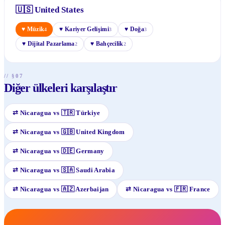
🇺🇸
United States
♥
Müzik
♥
Kariyer Gelişimi
♥
Doğa
4
3
3
♥
Dijital Pazarlama
♥
Bahçecilik
2
2
// §07
Diğer ülkeleri karşılaştır
⇄
Nicaragua
vs
🇹🇷
Türkiye
⇄
Nicaragua
vs
🇬🇧
United Kingdom
⇄
Nicaragua
vs
🇩🇪
Germany
⇄
Nicaragua
vs
🇸🇦
Saudi Arabia
⇄
Nicaragua
vs
🇦🇿
Azerbaijan
⇄
Nicaragua
vs
🇫🇷
France