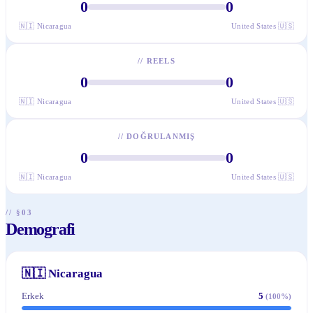
0
0
🇳🇮
Nicaragua
United States
🇺🇸
//
REELS
0
0
🇳🇮
Nicaragua
United States
🇺🇸
//
DOĞRULANMIŞ
0
0
🇳🇮
Nicaragua
United States
🇺🇸
// §03
Demografi
🇳🇮
Nicaragua
Erkek
5
(
100
%)