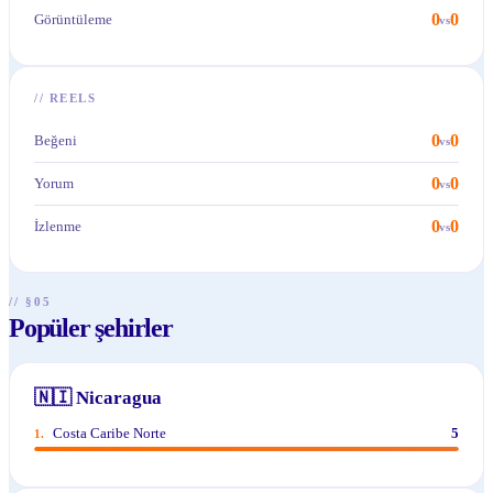
0
0
Görüntüleme
vs
//
REELS
0
0
Beğeni
vs
0
0
Yorum
vs
0
0
İzlenme
vs
// §05
Popüler şehirler
🇳🇮
Nicaragua
Costa Caribe Norte
5
1
.