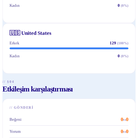
Kadın
0
(
0
%)
🇺🇸
United States
Erkek
129
(
100
%)
Kadın
0
(
0
%)
// §04
Etkileşim karşılaştırması
//
GÖNDERI
0
0
Beğeni
vs
0
0
Yorum
vs