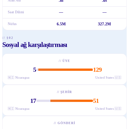
Alan Adı
.ni
.us
Saat Dilimi
—
—
Nüfus
6.5M
327.2M
// §02
Sosyal ağ karşılaştırması
//
ÜYE
5
129
🇳🇮
Nicaragua
United States
🇺🇸
//
ŞEHIR
17
51
🇳🇮
Nicaragua
United States
🇺🇸
//
GÖNDERI