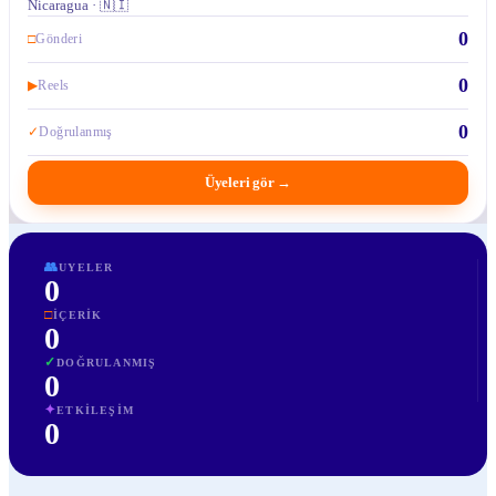
Nicaragua · 🇳🇮
0
□
Gönderi
0
▶
Reels
0
✓
Doğrulanmış
Üyeleri gör
→
👥
UYELER
0
□
İÇERIK
0
✓
DOĞRULANMIŞ
0
✦
ETKILEŞIM
0