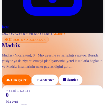
İndir
ANA SAYFA
/
ULKELER
/
NICARAGUA
/
MADRIZ
🇳🇮
ŞEHIR
·
NICARAGUA
Madriz
Madriz (Nicaragua), 0+ Mio uyesine ev sahipligi yapiyor. Burada
yasiyor ya da ziyaret etmeyi planliyorsaniz, yerel insanlarla baglanin
ve Madriz insanlarinin neler paylasidigini gorun.
🏙
Semtler
👥
Tüm üyeler
□
Gönderiler
//
ŞEHIR KARTI
0
+
Mio üyesi