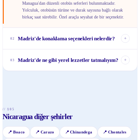
Managua'dan düzenli otobüs seferleri bulunmaktadır.
Yolculuk, otobüsün türüne ve durak sayısına bağlı olarak
birkaç saat sürebilir. Özel araçla seyahat de bir seçenektir.
Madriz'de konaklama seçenekleri nelerdir?
+
02
Madriz, büyük otellere sahip bir turistik merkez değildir.
Konaklama genellikle küçük pansiyonlar (hospedajes) veya
Madriz'de ne gibi yerel lezzetler tatmalıyım?
+
03
yerel misafirhaneler şeklindedir. Merkezi konumdaki
seçenekler, kasabanın sosyal hayatına yakın olmak isteyenler
Madriz'deyken kesinlikle <i>Gallo Pinto</i> (pilav ve
için idealdir.
fasulye), <i>Nacatamales</i> (muz yaprağında pişmiş mısır
hamuru yemeği) ve <i>vigorón</i> denemelisiniz. Ayrıca
taze tropik meyveler ve bölgeye özgü lezzetli kahveler de
kaçırılmamalıdır.
// §05
Nicaragua diğer şehirler
📍
Boaco
📍
Carazo
📍
Chinandega
📍
Chontales