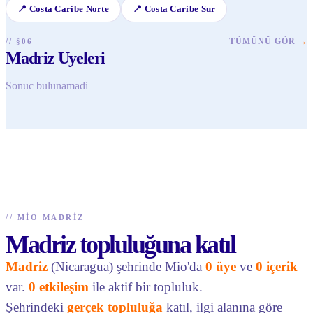
📍
Costa Caribe Norte
📍
Costa Caribe Sur
TÜMÜNÜ GÖR
→
// §06
Madriz Uyeleri
Sonuc bulunamadi
//
MIO MADRIZ
Madriz topluluğuna katıl
Madriz
(Nicaragua) şehrinde Mio'da
0 üye
ve
0 içerik
var.
0 etkileşim
ile aktif bir topluluk.
Şehrindeki
gerçek topluluğa
katıl, ilgi alanına göre