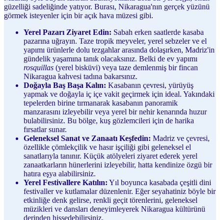
güzelliği sadeliğinde yatıyor. Burası, Nikaragua'nın gerçek yüzünü
görmek isteyenler için bir açık hava müzesi gibi.
Yerel Pazarı Ziyaret Edin:
Sabah erken saatlerde kasaba
pazarına uğrayın. Taze tropik meyveler, yerel sebzeler ve el
yapımı ürünlerle dolu tezgahlar arasında dolaşırken, Madriz'in
gündelik yaşamına tanık olacaksınız. Belki de ev yapımı
rosquillas
(yerel bisküvi) veya taze demlenmiş bir fincan
Nikaragua kahvesi tadına bakarsınız.
Doğayla Baş Başa Kalın:
Kasabanın çevresi, yürüyüş
yapmak ve doğayla iç içe vakit geçirmek için ideal. Yakındaki
tepelerden birine tırmanarak kasabanın panoramik
manzarasını izleyebilir veya yerel bir nehir kenarında huzur
bulabilirsiniz. Bu bölge, kuş gözlemcileri için de harika
fırsatlar sunar.
Geleneksel Sanat ve Zanaatı Keşfedin:
Madriz ve çevresi,
özellikle çömlekçilik ve hasır işçiliği gibi geleneksel el
sanatlarıyla tanınır. Küçük atölyeleri ziyaret ederek yerel
zanaatkarların hünerlerini izleyebilir, hatta kendinize özgü bir
hatıra eşya alabilirsiniz.
Yerel Festivallere Katılın:
Yıl boyunca kasabada çeşitli dini
festivaller ve kutlamalar düzenlenir. Eğer seyahatiniz böyle bir
etkinliğe denk gelirse, renkli geçit törenlerini, geleneksel
müzikleri ve dansları deneyimleyerek Nikaragua kültürünü
derinden hissedebilirsiniz.