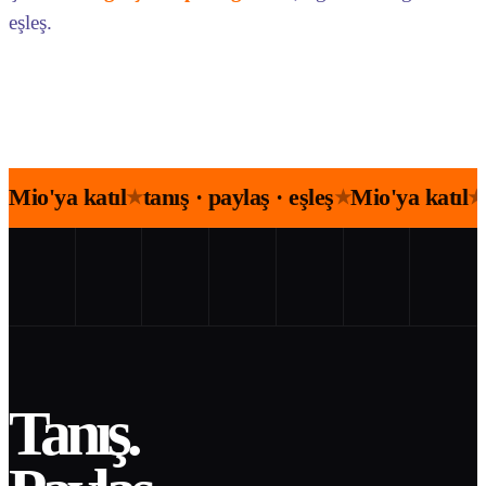
eşleş.
Mio'ya katıl
tanış · paylaş · eşleş
Mio'ya katıl
★
★
★
Tanış.