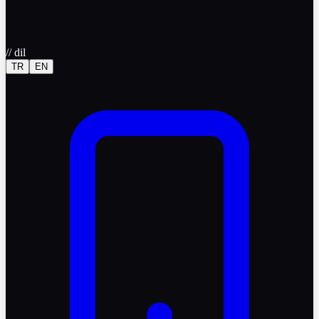
//
dil
TR
EN