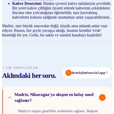
Kahve Deneyimi:
Madriz çevresi kahve tarlalarıyla çevrilidir.
Bir yerel kahve çiftliğini ziyaret ederek kahvenin çekirdekten
fincana olan yolculuğunu öğrenebilir, taze kavrulmuş
kahvelerin kokusu eşliğinde unutulmaz anlar yaşayabilirsiniz.
Madriz, size büyük maceralar değil, küçük ama anlamlı anlar vaat
ediyor. Burası, her şeyin yavaşça aktığı, insanın kendini 'evde'
hissettiği bir yer. Gelin, bu sakin ve samimi kasabayı keşfedin!
//
SIK SORULANLAR
?
destek@miosocial.app
↗
Aklındaki her soru.
Madriz, Nikaragua'ya ulaşım en kolay nasıl
−
01
sağlanır?
Madriz'e ulaşım genellikle otobüslerle sağlanır. Başkent