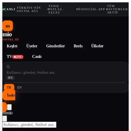
TANIŞ ·
TÜM
TÜRKIYE'NIN
CANLI
·
·
PAYLAŞ ·
MIOSOCIAL.APP
·
SISTEMLER
SOSYAL AĞI
EŞLEŞ
AKTIF
m
mio
SOSYAL AĞ
Keşfet
Üyeler
Gönderiler
Reels
Ülkeler
TV
Canlı
LIVE
⌘K
TR
EN
İndir
↓
m
mio