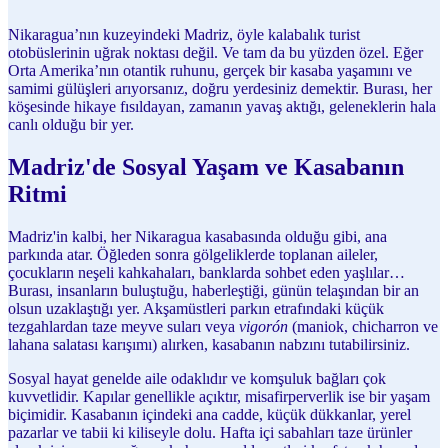
Nikaragua’nın kuzeyindeki Madriz, öyle kalabalık turist
otobüslerinin uğrak noktası değil. Ve tam da bu yüzden özel. Eğer
Orta Amerika’nın otantik ruhunu, gerçek bir kasaba yaşamını ve
samimi gülüşleri arıyorsanız, doğru yerdesiniz demektir. Burası, her
köşesinde hikaye fısıldayan, zamanın yavaş aktığı, geleneklerin hala
canlı olduğu bir yer.
Madriz'de Sosyal Yaşam ve Kasabanın
Ritmi
Madriz'in kalbi, her Nikaragua kasabasında olduğu gibi, ana
parkında atar. Öğleden sonra gölgeliklerde toplanan aileler,
çocukların neşeli kahkahaları, banklarda sohbet eden yaşlılar…
Burası, insanların buluştuğu, haberleştiği, günün telaşından bir an
olsun uzaklaştığı yer. Akşamüstleri parkın etrafındaki küçük
tezgahlardan taze meyve suları veya
vigorón
(maniok, chicharron ve
lahana salatası karışımı) alırken, kasabanın nabzını tutabilirsiniz.
Sosyal hayat genelde aile odaklıdır ve komşuluk bağları çok
kuvvetlidir. Kapılar genellikle açıktır, misafirperverlik ise bir yaşam
biçimidir. Kasabanın içindeki ana cadde, küçük dükkanlar, yerel
pazarlar ve tabii ki kiliseyle dolu. Hafta içi sabahları taze ürünler