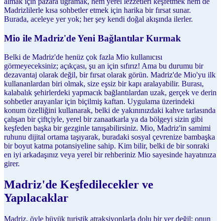
almak için pazara uğramak, hem yerel lezzetleri keşfetmek hem de
Madrizlilerle kısa sohbetler etmek için harika bir fırsat sunar.
Burada, aceleye yer yok; her şey kendi doğal akışında ilerler.
Mio ile Madriz'de Yeni Bağlantılar Kurmak
Belki de Madriz'de henüz çok fazla Mio kullanıcısı
görmeyeceksiniz; açıkçası, şu an için sıfırız! Ama bu durumu bir
dezavantaj olarak değil, bir fırsat olarak görün. Madriz'de Mio'yu ilk
kullananlardan biri olmak, size eşsiz bir kapı aralayabilir. Burası,
kalabalık şehirlerdeki yapmacık bağlantılardan uzak, gerçek ve derin
sohbetler arayanlar için biçilmiş kaftan. Uygulama üzerindeki
konum özelliğini kullanarak, belki de yakınınızdaki kahve tarlasında
çalışan bir çiftçiyle, yerel bir zanaatkarla ya da bölgeyi sizin gibi
keşfeden başka bir gezginle tanışabilirsiniz. Mio, Madriz'in samimi
ruhunu dijital ortama taşıyarak, buradaki sosyal çevrenize bambaşka
bir boyut katma potansiyeline sahip. Kim bilir, belki de bir sonraki
en iyi arkadaşınız veya yerel bir rehberiniz Mio sayesinde hayatınıza
girer.
Madriz'de Keşfedilecekler ve
Yapılacaklar
Madriz, öyle büyük turistik atraksiyonlarla dolu bir yer değil; onun