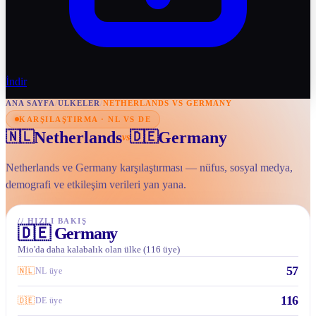
İndir
ANA SAYFA
/
ULKELER
/
NETHERLANDS VS GERMANY
KARŞILAŞTIRMA · NL VS DE
Netherlands
Germany
🇳🇱
🇩🇪
vs
Netherlands ve Germany karşılaştırması — nüfus, sosyal medya,
demografi ve etkileşim verileri yan yana.
//
HIZLI BAKIŞ
🇩🇪
Germany
Mio'da daha kalabalık olan ülke (116 üye)
57
🇳🇱
NL üye
116
🇩🇪
DE üye