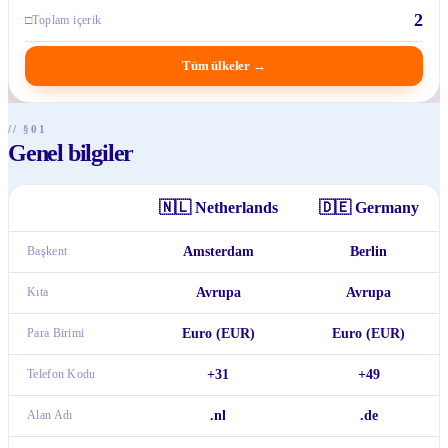
2
□
Toplam içerik
Tüm ülkeler
→
// §01
Genel bilgiler
🇳🇱
Netherlands
🇩🇪
Germany
Başkent
Amsterdam
Berlin
Kıta
Avrupa
Avrupa
Para Birimi
Euro (EUR)
Euro (EUR)
Telefon Kodu
+31
+49
Alan Adı
.nl
.de