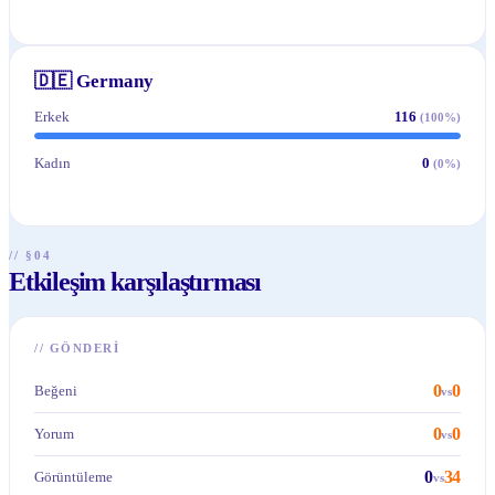
🇩🇪
Germany
Erkek
116
(
100
%)
Kadın
0
(
0
%)
// §04
Etkileşim karşılaştırması
//
GÖNDERI
0
0
Beğeni
vs
0
0
Yorum
vs
0
34
Görüntüleme
vs