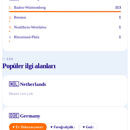
Baden-Württemberg
113
1
.
Bremen
1
2
.
Nordrhein-Westfalen
1
3
.
Rheinland-Pfalz
1
4
.
// §06
Popüler ilgi alanları
🇳🇱
Netherlands
Henüz veri yok
🇩🇪
Germany
♥
Ev Dekorasyonu
♥
Fotoğrafçılık
♥
Gezi
1
1
1