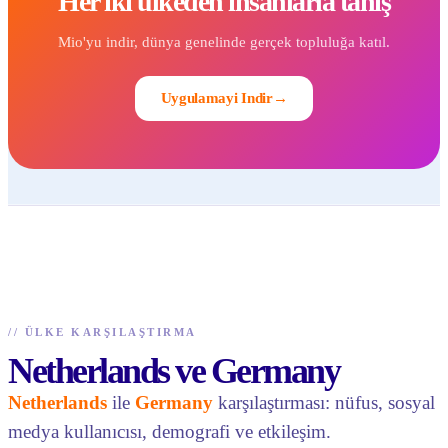
Her iki ülkeden insanlarla tanış
Mio'yu indir, dünya genelinde gerçek topluluğa katıl.
Uygulamayi Indir
→
//
ÜLKE KARŞILAŞTIRMA
Netherlands ve Germany
Netherlands
ile
Germany
karşılaştırması: nüfus, sosyal
medya kullanıcısı, demografi ve etkileşim.