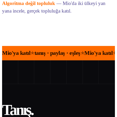
Algoritma değil topluluk
— Mio'da iki ülkeyi yan
yana incele, gerçek topluluğa katıl.
Mio'ya katıl
tanış · paylaş · eşleş
Mio'ya katıl
★
★
★
Tanış.