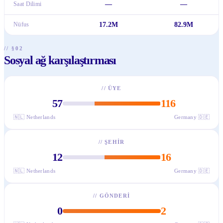
Saat Dilimi
—
—
Nüfus
17.2M
82.9M
// §02
Sosyal ağ karşılaştırması
//
ÜYE
57
116
🇳🇱
Netherlands
Germany
🇩🇪
//
ŞEHIR
12
16
🇳🇱
Netherlands
Germany
🇩🇪
//
GÖNDERI
0
2