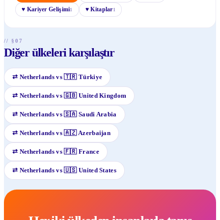
♥
Kariyer Gelişimi
♥
Kitaplar
1
1
// §07
Diğer ülkeleri karşılaştır
⇄
Netherlands
vs
🇹🇷
Türkiye
⇄
Netherlands
vs
🇬🇧
United Kingdom
⇄
Netherlands
vs
🇸🇦
Saudi Arabia
⇄
Netherlands
vs
🇦🇿
Azerbaijan
⇄
Netherlands
vs
🇫🇷
France
⇄
Netherlands
vs
🇺🇸
United States