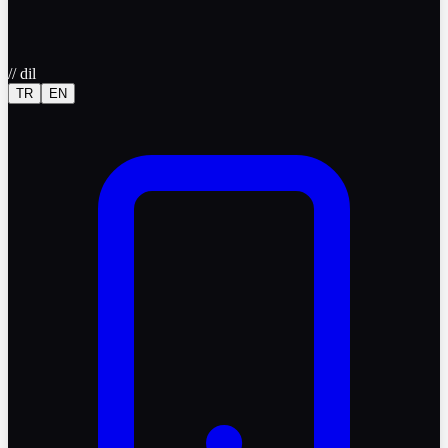
//
dil
TR
EN