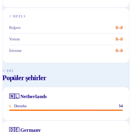
//
REELS
0
0
Beğeni
vs
0
0
Yorum
vs
0
0
İzlenme
vs
// §05
Popüler şehirler
🇳🇱
Netherlands
Drenthe
54
1
.
🇩🇪
Germany