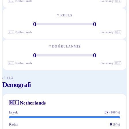
🇳🇱
Netherlands
Germany
🇩🇪
//
REELS
0
0
🇳🇱
Netherlands
Germany
🇩🇪
//
DOĞRULANMIŞ
0
0
🇳🇱
Netherlands
Germany
🇩🇪
// §03
Demografi
🇳🇱
Netherlands
Erkek
57
(
100
%)
Kadın
0
(
0
%)