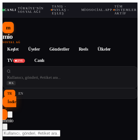
TANIŞ ·
TÜM
TÜRKIYE'NIN
CANLI
·
·
PAYLAŞ ·
MIOSOCIAL.APP
·
SISTEMLER
SOSYAL AĞI
EŞLEŞ
AKTIF
m
mio
SOSYAL AĞ
Keşfet
Üyeler
Gönderiler
Reels
Ülkeler
TV
Canlı
LIVE
⌘K
TR
EN
İndir
↓
m
mio