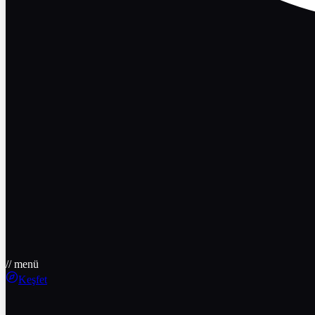
// menü
Keşfet