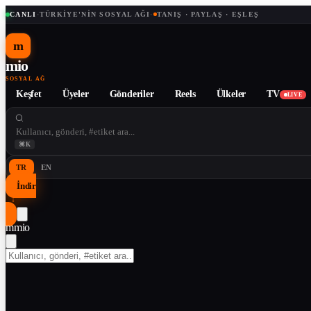
CANLI
·
TÜRKIYE'NIN SOSYAL AĞI
·
TANIŞ · PAYLAŞ · EŞLEŞ
m
mio
SOSYAL AĞ
Keşfet
Üyeler
Gönderiler
Reels
Ülkeler
TV
LIVE
⌘K
TR
EN
İndir
↓
m
mio