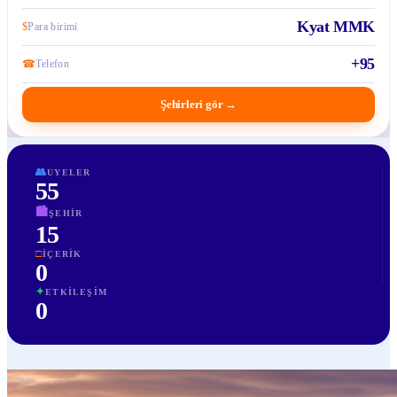
Kyat MMK
$
Para birimi
+95
☎
Telefon
Şehirleri gör
→
👥
UYELER
55
🏙
ŞEHIR
15
□
İÇERIK
0
✦
ETKILEŞIM
0