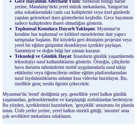
Gece Hayatının Alternatif Yüzü
: Herkesin bildiği barlar
yerine, Mandalay'deki yerel müzik mekanlarını, Yangon'un
arka sokaklarındaki canlı caz kulüplerini veya özel günlerde
yapılan geleneksel dans gösterilerini keşfedin. Gece hayatının
sadece kulüplerden ibaret olmadığını gösterin.
Toplumsal Konulara Duyarlı Yaklaşım
: Myanmar'ın
kendine has toplumsal ve kültürel meselelerine dair yapıcı
tartışmalar başlatın. Bir köydeki geri dönüşüm projesini veya
yerel bir eğitim girişimini destekleyen içerikler paylaşın.
Samimiyet ve doğru bilgi her zaman kazanır.
Teknoloji ve Günlük Hayat
: İnsanların günlük yaşamlarında
teknolojiyi nasıl kullandıklarını gösterin. Örneğin, çiftçilerin
hava durumu tahminlerini mobil uygulamalarla nasıl takip
ettiklerini veya öğrencilerin online eğitim platformlarından
nasıl faydalandıklarını anlatan kısa videolar hazırlayın. Bu,
özellikle genç neslin ilgisini çekecektir.
Myanmar'da 'trend' dediğimiz şey, genellikle yerel halkın günlük
yaşamından, geleneklerinden ve karşılaştığı zorluklardan besleniyor.
Bu yüzden, içeriklerinizi hazırlarken, 'gerçeklik' unsurunu ön planda
tutun. Ünlü yerler yerine, yerel halkın sürekli gittiği, 'anonim' ama
çok sevdikleri mekanlara odaklanın.