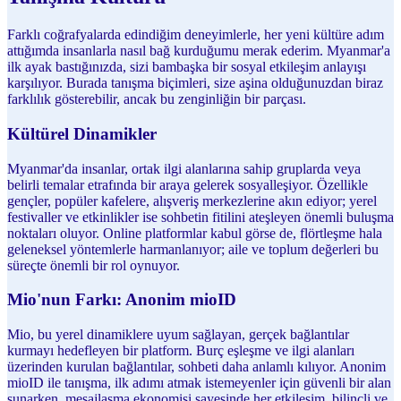
Farklı coğrafyalarda edindiğim deneyimlerle, her yeni kültüre adım
attığımda insanlarla nasıl bağ kurduğumu merak ederim. Myanmar'a
ilk ayak bastığınızda, sizi bambaşka bir sosyal etkileşim anlayışı
karşılıyor. Burada tanışma biçimleri, size aşina olduğunuzdan biraz
farklılık gösterebilir, ancak bu zenginliğin bir parçası.
Kültürel Dinamikler
Myanmar'da insanlar, ortak ilgi alanlarına sahip gruplarda veya
belirli temalar etrafında bir araya gelerek sosyalleşiyor. Özellikle
gençler, popüler kafelere, alışveriş merkezlerine akın ediyor; yerel
festivaller ve etkinlikler ise sohbetin fitilini ateşleyen önemli buluşma
noktaları oluyor. Online platformlar kabul görse de, flörtleşme hala
geleneksel yöntemlerle harmanlanıyor; aile ve toplum değerleri bu
süreçte önemli bir rol oynuyor.
Mio'nun Farkı: Anonim mioID
Mio, bu yerel dinamiklere uyum sağlayan, gerçek bağlantılar
kurmayı hedefleyen bir platform. Burç eşleşme ve ilgi alanları
üzerinden kurulan bağlantılar, sohbeti daha anlamlı kılıyor. Anonim
mioID ile tanışma, ilk adımı atmak istemeyenler için güvenli bir alan
sunarken, mesajlaşma ekonomisi sayesinde her etkileşim, bilinçli ve