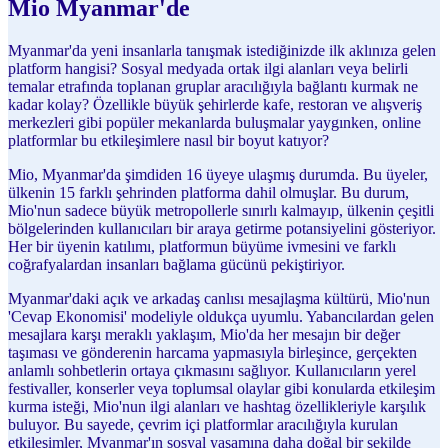
Mio Myanmar'de
Myanmar'da yeni insanlarla tanışmak istediğinizde ilk aklınıza gelen
platform hangisi? Sosyal medyada ortak ilgi alanları veya belirli
temalar etrafında toplanan gruplar aracılığıyla bağlantı kurmak ne
kadar kolay? Özellikle büyük şehirlerde kafe, restoran ve alışveriş
merkezleri gibi popüler mekanlarda buluşmalar yaygınken, online
platformlar bu etkileşimlere nasıl bir boyut katıyor?
Mio, Myanmar'da şimdiden 16 üyeye ulaşmış durumda. Bu üyeler,
ülkenin 15 farklı şehrinden platforma dahil olmuşlar. Bu durum,
Mio'nun sadece büyük metropollerle sınırlı kalmayıp, ülkenin çeşitli
bölgelerinden kullanıcıları bir araya getirme potansiyelini gösteriyor.
Her bir üyenin katılımı, platformun büyüme ivmesini ve farklı
coğrafyalardan insanları bağlama gücünü pekiştiriyor.
Myanmar'daki açık ve arkadaş canlısı mesajlaşma kültürü, Mio'nun
'Cevap Ekonomisi' modeliyle oldukça uyumlu. Yabancılardan gelen
mesajlara karşı meraklı yaklaşım, Mio'da her mesajın bir değer
taşıması ve gönderenin harcama yapmasıyla birleşince, gerçekten
anlamlı sohbetlerin ortaya çıkmasını sağlıyor. Kullanıcıların yerel
festivaller, konserler veya toplumsal olaylar gibi konularda etkileşim
kurma isteği, Mio'nun ilgi alanları ve hashtag özellikleriyle karşılık
buluyor. Bu sayede, çevrim içi platformlar aracılığıyla kurulan
etkileşimler, Myanmar'ın sosyal yaşamına daha doğal bir şekilde