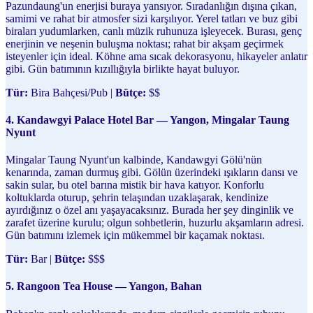
Pazundaung'un enerjisi buraya yansıyor. Sıradanlığın dışına çıkan,
samimi ve rahat bir atmosfer sizi karşılıyor. Yerel tatları ve buz gibi
biraları yudumlarken, canlı müzik ruhunuza işleyecek. Burası, genç
enerjinin ve neşenin buluşma noktası; rahat bir akşam geçirmek
isteyenler için ideal. Köhne ama sıcak dekorasyonu, hikayeler anlatır
gibi. Gün batımının kızıllığıyla birlikte hayat buluyor.
Tür:
Bira Bahçesi/Pub |
Bütçe:
$$
4. Kandawgyi Palace Hotel Bar — Yangon, Mingalar Taung
Nyunt
Mingalar Taung Nyunt'un kalbinde, Kandawgyi Gölü'nün
kenarında, zaman durmuş gibi. Gölün üzerindeki ışıkların dansı ve
sakin sular, bu otel barına mistik bir hava katıyor. Konforlu
koltuklarda oturup, şehrin telaşından uzaklaşarak, kendinize
ayırdığınız o özel anı yaşayacaksınız. Burada her şey dinginlik ve
zarafet üzerine kurulu; olgun sohbetlerin, huzurlu akşamların adresi.
Gün batımını izlemek için mükemmel bir kaçamak noktası.
Tür:
Bar |
Bütçe:
$$$
5. Rangoon Tea House — Yangon, Bahan