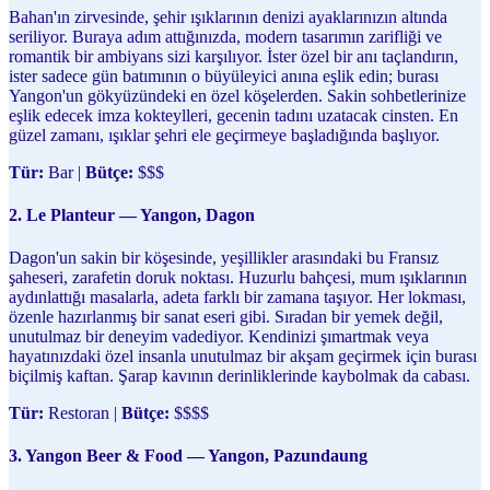
Bahan'ın zirvesinde, şehir ışıklarının denizi ayaklarınızın altında
seriliyor. Buraya adım attığınızda, modern tasarımın zarifliği ve
romantik bir ambiyans sizi karşılıyor. İster özel bir anı taçlandırın,
ister sadece gün batımının o büyüleyici anına eşlik edin; burası
Yangon'un gökyüzündeki en özel köşelerden. Sakin sohbetlerinize
eşlik edecek imza kokteylleri, gecenin tadını uzatacak cinsten. En
güzel zamanı, ışıklar şehri ele geçirmeye başladığında başlıyor.
Tür:
Bar |
Bütçe:
$$$
2. Le Planteur — Yangon, Dagon
Dagon'un sakin bir köşesinde, yeşillikler arasındaki bu Fransız
şaheseri, zarafetin doruk noktası. Huzurlu bahçesi, mum ışıklarının
aydınlattığı masalarla, adeta farklı bir zamana taşıyor. Her lokması,
özenle hazırlanmış bir sanat eseri gibi. Sıradan bir yemek değil,
unutulmaz bir deneyim vadediyor. Kendinizi şımartmak veya
hayatınızdaki özel insanla unutulmaz bir akşam geçirmek için burası
biçilmiş kaftan. Şarap kavının derinliklerinde kaybolmak da cabası.
Tür:
Restoran |
Bütçe:
$$$$
3. Yangon Beer & Food — Yangon, Pazundaung