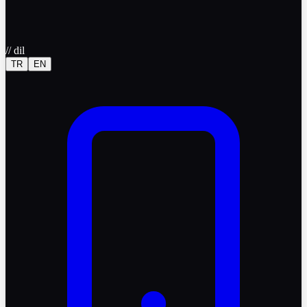
//
dil
TR
EN