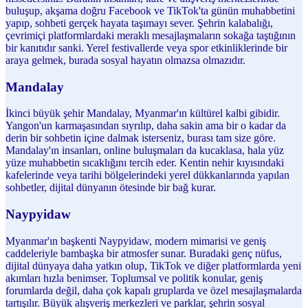
buluşup, akşama doğru Facebook ve TikTok'ta günün muhabbetini
yapıp, sohbeti gerçek hayata taşımayı sever. Şehrin kalabalığı,
çevrimiçi platformlardaki meraklı mesajlaşmaların sokağa taştığının
bir kanıtıdır sanki. Yerel festivallerde veya spor etkinliklerinde bir
araya gelmek, burada sosyal hayatın olmazsa olmazıdır.
Mandalay
İkinci büyük şehir Mandalay, Myanmar'ın kültürel kalbi gibidir.
Yangon'un karmaşasından sıyrılıp, daha sakin ama bir o kadar da
derin bir sohbetin içine dalmak isterseniz, burası tam size göre.
Mandalay'ın insanları, online buluşmaları da kucaklasa, hala yüz
yüze muhabbetin sıcaklığını tercih eder. Kentin nehir kıyısındaki
kafelerinde veya tarihi bölgelerindeki yerel dükkanlarında yapılan
sohbetler, dijital dünyanın ötesinde bir bağ kurar.
Naypyidaw
Myanmar'ın başkenti Naypyidaw, modern mimarisi ve geniş
caddeleriyle bambaşka bir atmosfer sunar. Buradaki genç nüfus,
dijital dünyaya daha yatkın olup, TikTok ve diğer platformlarda yeni
akımları hızla benimser. Toplumsal ve politik konular, geniş
forumlarda değil, daha çok kapalı gruplarda ve özel mesajlaşmalarda
tartışılır. Büyük alışveriş merkezleri ve parklar, şehrin sosyal