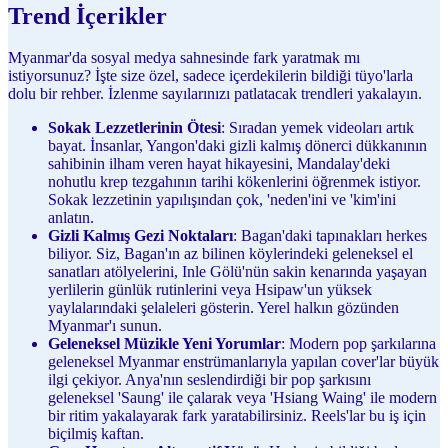
Trend İçerikler
Myanmar'da sosyal medya sahnesinde fark yaratmak mı
istiyorsunuz? İşte size özel, sadece içerdekilerin bildiği tüyo'larla
dolu bir rehber. İzlenme sayılarınızı patlatacak trendleri yakalayın.
Sokak Lezzetlerinin Ötesi
: Sıradan yemek videoları artık
bayat. İnsanlar, Yangon'daki gizli kalmış dönerci dükkanının
sahibinin ilham veren hayat hikayesini, Mandalay'deki
nohutlu krep tezgahının tarihi kökenlerini öğrenmek istiyor.
Sokak lezzetinin yapılışından çok, 'neden'ini ve 'kim'ini
anlatın.
Gizli Kalmış Gezi Noktaları
: Bagan'daki tapınakları herkes
biliyor. Siz, Bagan'ın az bilinen köylerindeki geleneksel el
sanatları atölyelerini, Inle Gölü'nün sakin kenarında yaşayan
yerlilerin günlük rutinlerini veya Hsipaw'un yüksek
yaylalarındaki şelaleleri gösterin. Yerel halkın gözünden
Myanmar'ı sunun.
Geleneksel Müzikle Yeni Yorumlar
: Modern pop şarkılarına
geleneksel Myanmar enstrümanlarıyla yapılan cover'lar büyük
ilgi çekiyor. Anya'nın seslendirdiği bir pop şarkısını
geleneksel 'Saung' ile çalarak veya 'Hsiang Waing' ile modern
bir ritim yakalayarak fark yaratabilirsiniz. Reels'lar bu iş için
biçilmiş kaftan.