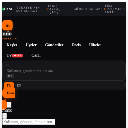
TANIŞ ·
TÜM
TÜRKIYE'NIN
CANLI
·
·
PAYLAŞ ·
MIOSOCIAL.APP
·
SISTEMLER
SOSYAL AĞI
EŞLEŞ
AKTIF
m
mio
SOSYAL AĞ
Keşfet
Üyeler
Gönderiler
Reels
Ülkeler
TV
Canlı
LIVE
⌘K
TR
EN
İndir
↓
m
mio