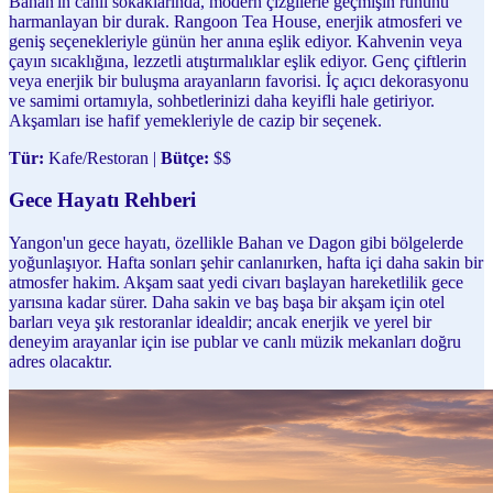
Bahan'ın canlı sokaklarında, modern çizgilerle geçmişin ruhunu
harmanlayan bir durak. Rangoon Tea House, enerjik atmosferi ve
geniş seçenekleriyle günün her anına eşlik ediyor. Kahvenin veya
çayın sıcaklığına, lezzetli atıştırmalıklar eşlik ediyor. Genç çiftlerin
veya enerjik bir buluşma arayanların favorisi. İç açıcı dekorasyonu
ve samimi ortamıyla, sohbetlerinizi daha keyifli hale getiriyor.
Akşamları ise hafif yemekleriyle de cazip bir seçenek.
Tür:
Kafe/Restoran |
Bütçe:
$$
Gece Hayatı Rehberi
Yangon'un gece hayatı, özellikle Bahan ve Dagon gibi bölgelerde
yoğunlaşıyor. Hafta sonları şehir canlanırken, hafta içi daha sakin bir
atmosfer hakim. Akşam saat yedi civarı başlayan hareketlilik gece
yarısına kadar sürer. Daha sakin ve baş başa bir akşam için otel
barları veya şık restoranlar idealdir; ancak enerjik ve yerel bir
deneyim arayanlar için ise publar ve canlı müzik mekanları doğru
adres olacaktır.