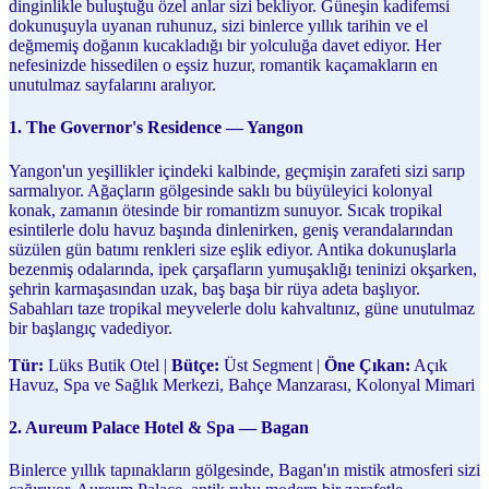
dinginlikle buluştuğu özel anlar sizi bekliyor. Güneşin kadifemsi
dokunuşuyla uyanan ruhunuz, sizi binlerce yıllık tarihin ve el
değmemiş doğanın kucakladığı bir yolculuğa davet ediyor. Her
nefesinizde hissedilen o eşsiz huzur, romantik kaçamakların en
unutulmaz sayfalarını aralıyor.
1. The Governor's Residence — Yangon
Yangon'un yeşillikler içindeki kalbinde, geçmişin zarafeti sizi sarıp
sarmalıyor. Ağaçların gölgesinde saklı bu büyüleyici kolonyal
konak, zamanın ötesinde bir romantizm sunuyor. Sıcak tropikal
esintilerle dolu havuz başında dinlenirken, geniş verandalarından
süzülen gün batımı renkleri size eşlik ediyor. Antika dokunuşlarla
bezenmiş odalarında, ipek çarşafların yumuşaklığı teninizi okşarken,
şehrin karmaşasından uzak, baş başa bir rüya adeta başlıyor.
Sabahları taze tropikal meyvelerle dolu kahvaltınız, güne unutulmaz
bir başlangıç vadediyor.
Tür:
Lüks Butik Otel |
Bütçe:
Üst Segment |
Öne Çıkan:
Açık
Havuz, Spa ve Sağlık Merkezi, Bahçe Manzarası, Kolonyal Mimari
2. Aureum Palace Hotel & Spa — Bagan
Binlerce yıllık tapınakların gölgesinde, Bagan'ın mistik atmosferi sizi