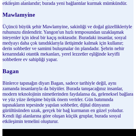
etkileşim alanlarıdır; burada yeni bağlantılar kurmak mümkündür.
Mawlamyine
Üçüncü büyük şehir Mawlamyine, sakinliği ve doğal güzellikleriyle
ruhunuzu dinlendirir. Yangon'un hızlı temposundan uzaklaşmak
isteyenler için ideal bir kaçış noktasıdır. Buradaki insanlar, sosyal
medyayı daha çok tanıdıklarıyla iletişimde kalmak için kullanır;
derin sohbetler ve samimi buluşmalar ön plandadır. Şehrin nehir
kenarındaki otantik mekanları, yerel lezzetler eşliğinde keyifli
sohbetlere ev sahipliği yapar.
Bagan
Binlerce tapınağın diyarı Bagan, sadece tarihiyle değil, aynı
zamanda insanlarıyla da büyüler. Burada tanışacağınız insanlar,
modern teknolojinin nimetlerinden faydalansa da, geleneksel bağlara
ve yüz yüze iletişime büyük önem verirler. Gün batımında
tapınakların tepesinde yapılan sohbetler, dijital dünyanın
gürültüsünden uzak, gerçek bir bağ kurmanın en güzel yoludur.
Kendi ilgi alanlarına göre oluşan küçük gruplar, burada sosyal
etkileşimin temelini oluşturur.