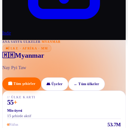
İndir
ANA SAYFA
/
ULKELER
/
MYANMAR
ÜLKE · AFRIKA · MM
Myanmar
🇲🇲
Nay Pyi Taw
🏙
Tüm şehirler
👥
Üyeler
←
Tüm ülkeler
//
ÜLKE KARTI
55
+
Mio üyesi
15 şehirde aktif
53.7M
🌐
Nüfus