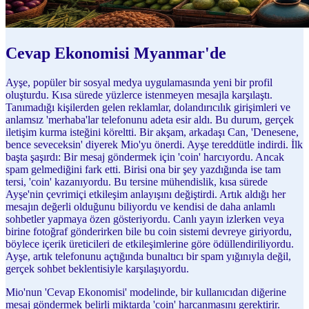
Cevap Ekonomisi Myanmar'de
Ayşe, popüler bir sosyal medya uygulamasında yeni bir profil
oluşturdu. Kısa sürede yüzlerce istenmeyen mesajla karşılaştı.
Tanımadığı kişilerden gelen reklamlar, dolandırıcılık girişimleri ve
anlamsız 'merhaba'lar telefonunu adeta esir aldı. Bu durum, gerçek
iletişim kurma isteğini köreltti. Bir akşam, arkadaşı Can, 'Denesene,
bence seveceksin' diyerek Mio'yu önerdi. Ayşe tereddütle indirdi. İlk
başta şaşırdı: Bir mesaj göndermek için 'coin' harcıyordu. Ancak
spam gelmediğini fark etti. Birisi ona bir şey yazdığında ise tam
tersi, 'coin' kazanıyordu. Bu tersine mühendislik, kısa sürede
Ayşe'nin çevrimiçi etkileşim anlayışını değiştirdi. Artık aldığı her
mesajın değerli olduğunu biliyordu ve kendisi de daha anlamlı
sohbetler yapmaya özen gösteriyordu. Canlı yayın izlerken veya
birine fotoğraf gönderirken bile bu coin sistemi devreye giriyordu,
böylece içerik üreticileri de etkileşimlerine göre ödüllendiriliyordu.
Ayşe, artık telefonunu açtığında bunaltıcı bir spam yığınıyla değil,
gerçek sohbet beklentisiyle karşılaşıyordu.
Mio'nun 'Cevap Ekonomisi' modelinde, bir kullanıcıdan diğerine
mesaj göndermek belirli miktarda 'coin' harcanmasını gerektirir.