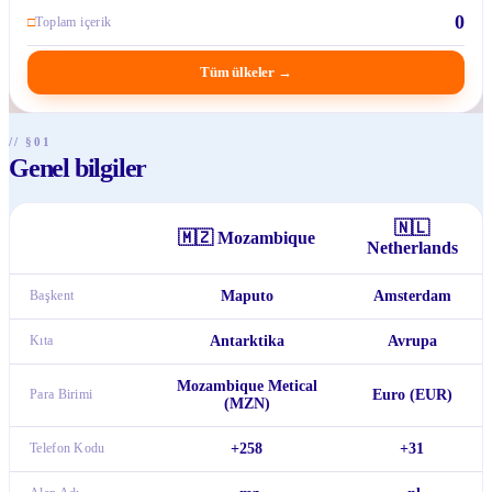
0
□
Toplam içerik
Tüm ülkeler
→
// §01
Genel bilgiler
🇳🇱
🇲🇿
Mozambique
Netherlands
Başkent
Maputo
Amsterdam
Kıta
Antarktika
Avrupa
Mozambique Metical
Para Birimi
Euro (EUR)
(MZN)
Telefon Kodu
+258
+31