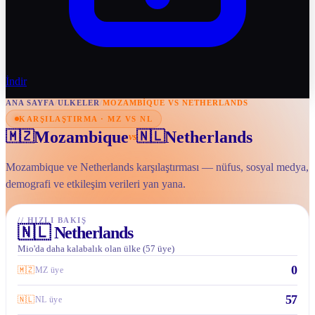
İndir
ANA SAYFA
/
ULKELER
/
MOZAMBIQUE VS NETHERLANDS
KARŞILAŞTIRMA · MZ VS NL
Mozambique
Netherlands
🇲🇿
🇳🇱
vs
Mozambique ve Netherlands karşılaştırması — nüfus, sosyal medya,
demografi ve etkileşim verileri yan yana.
//
HIZLI BAKIŞ
🇳🇱
Netherlands
Mio'da daha kalabalık olan ülke (57 üye)
0
🇲🇿
MZ üye
57
🇳🇱
NL üye