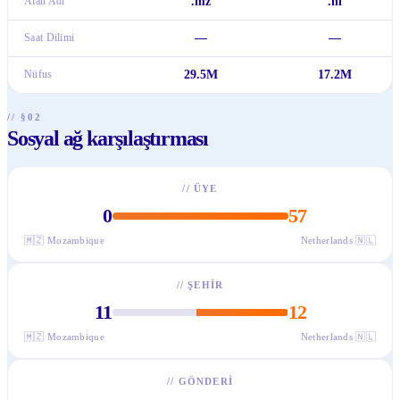
Alan Adı
.mz
.nl
Saat Dilimi
—
—
Nüfus
29.5M
17.2M
// §02
Sosyal ağ karşılaştırması
//
ÜYE
0
57
🇲🇿
Mozambique
Netherlands
🇳🇱
//
ŞEHIR
11
12
🇲🇿
Mozambique
Netherlands
🇳🇱
//
GÖNDERI