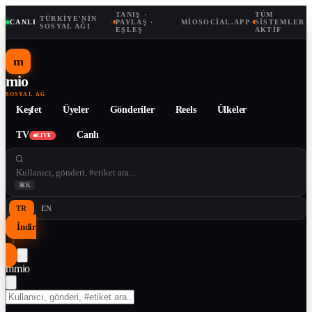
TANIŞ ·
TÜM
TÜRKIYE'NIN
CANLI
·
·
PAYLAŞ ·
MIOSOCIAL.APP
·
SISTEMLER
SOSYAL AĞI
EŞLEŞ
AKTIF
m
mio
SOSYAL AĞ
Keşfet
Üyeler
Gönderiler
Reels
Ülkeler
TV
Canlı
LIVE
⌘K
TR
EN
İndir
↓
m
mio