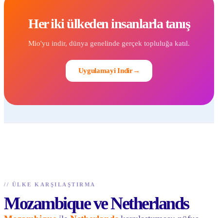
Her iki ülkeden insanlarla tanış
Mio'yu indir, dünya genelinde gerçek topluluğa katıl.
Uygulamayi Indir
→
//
ÜLKE KARŞILAŞTIRMA
Mozambique ve Netherlands