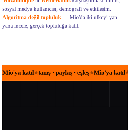
Mozambique
ile
Netherlands
karşılaştırması: nüfus,
sosyal medya kullanıcısı, demografi ve etkileşim.
Algoritma değil topluluk
— Mio'da iki ülkeyi yan
yana incele, gerçek topluluğa katıl.
Mio'ya katıl
tanış · paylaş · eşleş
Mio'ya katıl
★
★
★