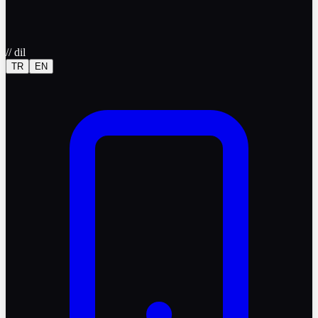
//
dil
TR
EN