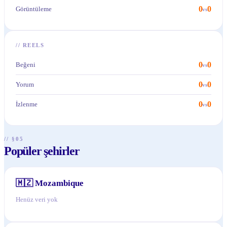
0
0
Görüntüleme
vs
//
REELS
0
0
Beğeni
vs
0
0
Yorum
vs
0
0
İzlenme
vs
// §05
Popüler şehirler
🇲🇿
Mozambique
Henüz veri yok