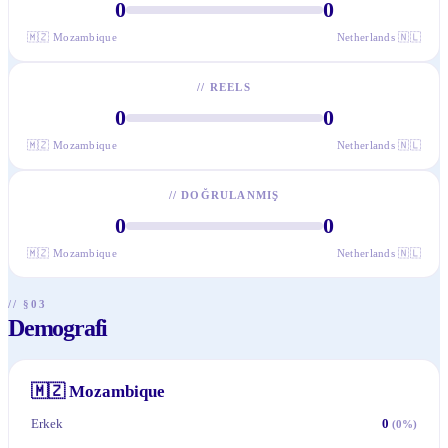
0
0
🇲🇿
Mozambique
Netherlands
🇳🇱
//
REELS
0
0
🇲🇿
Mozambique
Netherlands
🇳🇱
//
DOĞRULANMIŞ
0
0
🇲🇿
Mozambique
Netherlands
🇳🇱
// §03
Demografi
🇲🇿
Mozambique
Erkek
0
(
0
%)