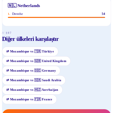
🇳🇱
Netherlands
Drenthe
54
1
.
// §07
Diğer ülkeleri karşılaştır
⇄
Mozambique
vs
🇹🇷
Türkiye
⇄
Mozambique
vs
🇬🇧
United Kingdom
⇄
Mozambique
vs
🇩🇪
Germany
⇄
Mozambique
vs
🇸🇦
Saudi Arabia
⇄
Mozambique
vs
🇦🇿
Azerbaijan
⇄
Mozambique
vs
🇫🇷
France