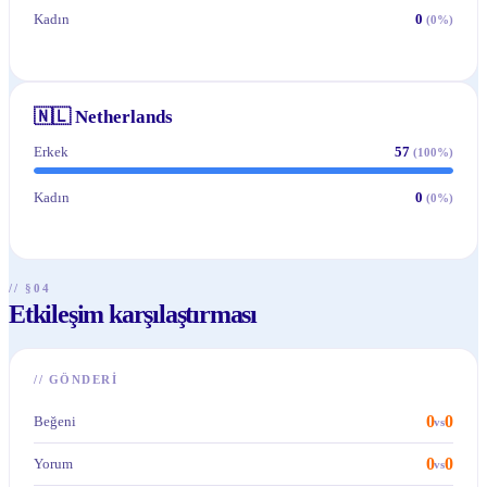
Kadın
0
(
0
%)
🇳🇱
Netherlands
Erkek
57
(
100
%)
Kadın
0
(
0
%)
// §04
Etkileşim karşılaştırması
//
GÖNDERI
0
0
Beğeni
vs
0
0
Yorum
vs