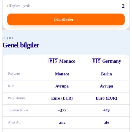
2
□
Toplam içerik
Tüm ülkeler
→
// §01
Genel bilgiler
🇲🇨
Monaco
🇩🇪
Germany
Başkent
Monaco
Berlin
Kıta
Avrupa
Avrupa
Para Birimi
Euro (EUR)
Euro (EUR)
Telefon Kodu
+377
+49
Alan Adı
.mc
.de