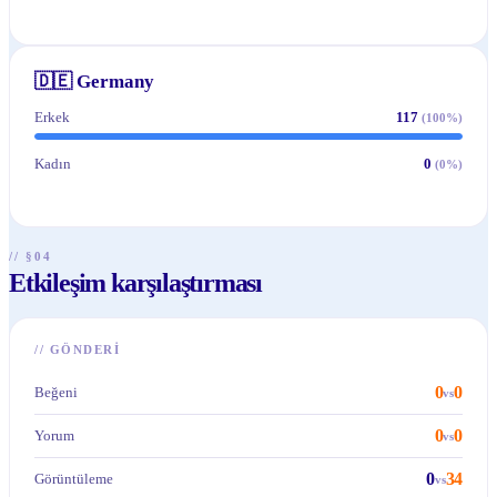
🇩🇪
Germany
Erkek
117
(
100
%)
Kadın
0
(
0
%)
// §04
Etkileşim karşılaştırması
//
GÖNDERI
0
0
Beğeni
vs
0
0
Yorum
vs
0
34
Görüntüleme
vs