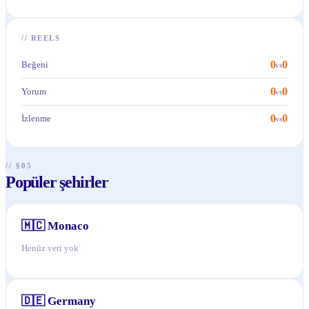
//
REELS
0
0
Beğeni
vs
0
0
Yorum
vs
0
0
İzlenme
vs
// §05
Popüler şehirler
🇲🇨
Monaco
Henüz veri yok
🇩🇪
Germany