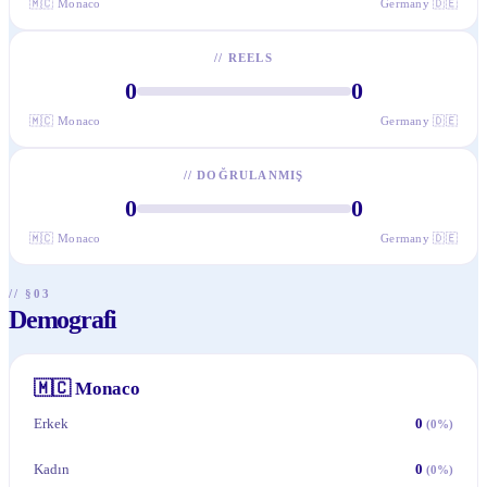
🇲🇨
Monaco
Germany
🇩🇪
//
REELS
0
0
🇲🇨
Monaco
Germany
🇩🇪
//
DOĞRULANMIŞ
0
0
🇲🇨
Monaco
Germany
🇩🇪
// §03
Demografi
🇲🇨
Monaco
Erkek
0
(
0
%)
Kadın
0
(
0
%)