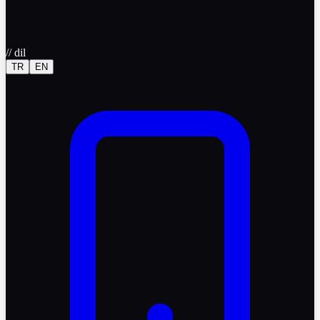
//
dil
TR
EN