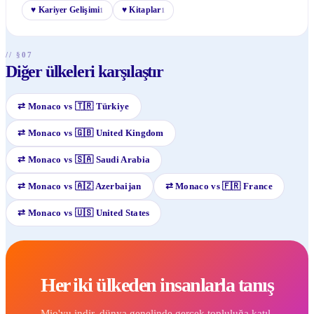
♥
Kariyer Gelişimi
♥
Kitaplar
1
1
// §07
Diğer ülkeleri karşılaştır
⇄
Monaco
vs
🇹🇷
Türkiye
⇄
Monaco
vs
🇬🇧
United Kingdom
⇄
Monaco
vs
🇸🇦
Saudi Arabia
⇄
Monaco
vs
🇦🇿
Azerbaijan
⇄
Monaco
vs
🇫🇷
France
⇄
Monaco
vs
🇺🇸
United States
Her iki ülkeden insanlarla tanış
Mio'yu indir, dünya genelinde gerçek topluluğa katıl.