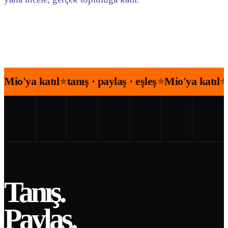
Mio'ya katıl
tanış · paylaş · eşleş
Mio'ya katıl
★
★
★
Tanış.
Paylaş.