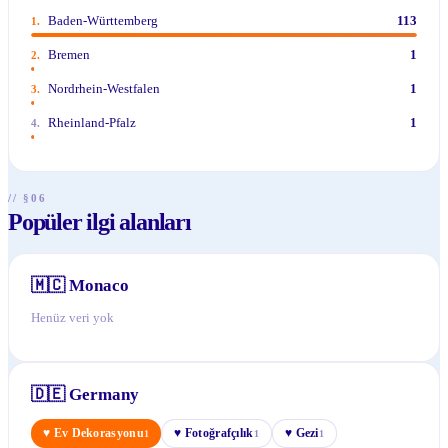
Baden-Württemberg
113
1
.
Bremen
1
2
.
Nordrhein-Westfalen
1
3
.
Rheinland-Pfalz
1
4
.
// §06
Popüler ilgi alanları
🇲🇨
Monaco
Henüz veri yok
🇩🇪
Germany
♥
Ev Dekorasyonu
♥
Fotoğrafçılık
♥
Gezi
1
1
1