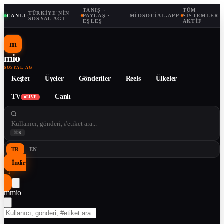
TANIŞ ·
TÜM
TÜRKIYE'NIN
CANLI
·
·
PAYLAŞ ·
MIOSOCIAL.APP
·
SISTEMLER
SOSYAL AĞI
EŞLEŞ
AKTIF
m
mio
SOSYAL AĞ
Keşfet
Üyeler
Gönderiler
Reels
Ülkeler
TV
Canlı
LIVE
⌘K
TR
EN
İndir
↓
m
mio