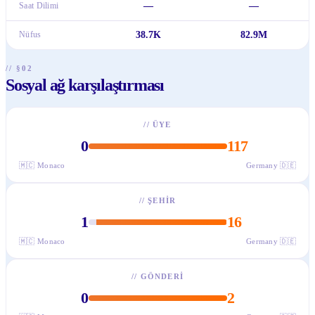
Saat Dilimi
—
—
Nüfus
38.7K
82.9M
// §02
Sosyal ağ karşılaştırması
//
ÜYE
0
117
🇲🇨
Monaco
Germany
🇩🇪
//
ŞEHIR
1
16
🇲🇨
Monaco
Germany
🇩🇪
//
GÖNDERI
0
2