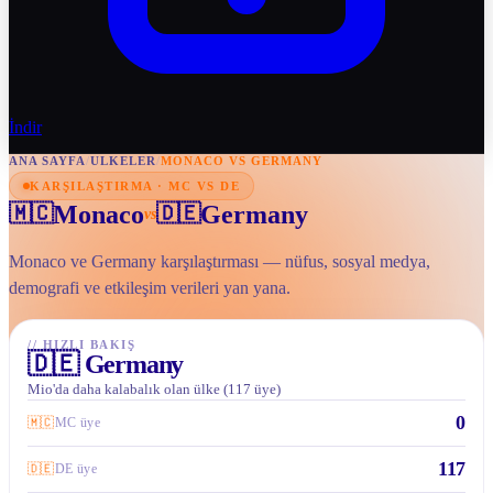
İndir
ANA SAYFA
/
ULKELER
/
MONACO VS GERMANY
KARŞILAŞTIRMA · MC VS DE
Monaco
Germany
🇲🇨
🇩🇪
vs
Monaco ve Germany karşılaştırması — nüfus, sosyal medya,
demografi ve etkileşim verileri yan yana.
//
HIZLI BAKIŞ
🇩🇪
Germany
Mio'da daha kalabalık olan ülke (117 üye)
0
🇲🇨
MC üye
117
🇩🇪
DE üye