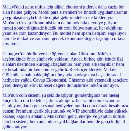
Malavi'deki genç nüfus için dijital ekonomi giderek daha cazip bir
alan haline geliyor. Mobil para sistemleri ve fintech uygulamalarının
yaygınlaşmasıyla birlikte dijital gelir modelleri de kökleniyor.
Mio'nun Cevap Ekonomisi tam da bu noktada devreye giriyor:
mesaj gönderdiğinizde küçük bir coin ödüyorsunuz, her aldığınız
yanıt ise coin kazandırıyor. Bu model hem spam iletişimi engelliyor
hem de dikkat ve zamanın gerçek ekonomik değer taşıdığını ortaya
koyuyor.
Lilongwe'de bir üniversite öğrencisi olan Chisomo, Mio'yu
keşfettiğinde önce şüpheyle yaklaştı. Ancak birkaç gün içinde ilgi
alanları üzerinden kurduğu bağlantılar hem yeni arkadaşlıklar hem
de hesabında biriken coinler getirdi. Reels içerikleriyle Malavi
Gölü'nün sabah balıkçılığını dünyayla paylaşmaya başladı; sanal
hediyeler yağdı. Cevap Ekonomisi, Chisomo gibi yetenekli gençlere
yerel deneyimlerini küresel değere dönüştürme imkânı sunuyor.
Mio'nun coin sistemi şu şekilde işliyor: gönderdiğiniz her mesaj
küçük bir coin bedeli taşırken, aldığınız her yanıt coin kazandırır.
Canlı yayınlarda gelen sanal hediyeler anında coin olarak hesabınıza
yansır. Premium içerik oluştururak ve VIP aboneliğiyle daha yüksek
kazanç kapıları aralanır. Malavi'nin genç, enerjik ve yaratıcı nüfusu
için bu sistem, hem anlamlı sosyal bağlantılar hem de gerçek dijital
gelir sunuyor.