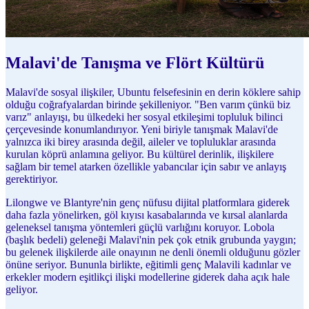
Malavi'de Tanışma ve Flört Kültürü
Malavi'de sosyal ilişkiler, Ubuntu felsefesinin en derin köklere sahip
olduğu coğrafyalardan birinde şekilleniyor. "Ben varım çünkü biz
varız" anlayışı, bu ülkedeki her sosyal etkileşimi topluluk bilinci
çerçevesinde konumlandırıyor. Yeni biriyle tanışmak Malavi'de
yalnızca iki birey arasında değil, aileler ve topluluklar arasında
kurulan köprü anlamına geliyor. Bu kültürel derinlik, ilişkilere
sağlam bir temel atarken özellikle yabancılar için sabır ve anlayış
gerektiriyor.
Lilongwe ve Blantyre'nin genç nüfusu dijital platformlara giderek
daha fazla yönelirken, göl kıyısı kasabalarında ve kırsal alanlarda
geleneksel tanışma yöntemleri güçlü varlığını koruyor. Lobola
(başlık bedeli) geleneği Malavi'nin pek çok etnik grubunda yaygın;
bu gelenek ilişkilerde aile onayının ne denli önemli olduğunu gözler
önüne seriyor. Bununla birlikte, eğitimli genç Malavili kadınlar ve
erkekler modern eşitlikçi ilişki modellerine giderek daha açık hale
geliyor.