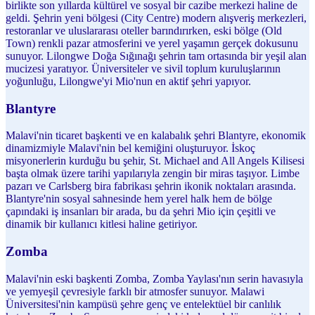
birlikte son yıllarda kültürel ve sosyal bir cazibe merkezi haline de
geldi. Şehrin yeni bölgesi (City Centre) modern alışveriş merkezleri,
restoranlar ve uluslararası oteller barındırırken, eski bölge (Old
Town) renkli pazar atmosferini ve yerel yaşamın gerçek dokusunu
sunuyor. Lilongwe Doğa Sığınağı şehrin tam ortasında bir yeşil alan
mucizesi yaratıyor. Üniversiteler ve sivil toplum kuruluşlarının
yoğunluğu, Lilongwe'yi Mio'nun en aktif şehri yapıyor.
Blantyre
Malavi'nin ticaret başkenti ve en kalabalık şehri Blantyre, ekonomik
dinamizmiyle Malavi'nin bel kemiğini oluşturuyor. İskoç
misyonerlerin kurduğu bu şehir, St. Michael and All Angels Kilisesi
başta olmak üzere tarihi yapılarıyla zengin bir miras taşıyor. Limbe
pazarı ve Carlsberg bira fabrikası şehrin ikonik noktaları arasında.
Blantyre'nin sosyal sahnesinde hem yerel halk hem de bölge
çapındaki iş insanları bir arada, bu da şehri Mio için çeşitli ve
dinamik bir kullanıcı kitlesi haline getiriyor.
Zomba
Malavi'nin eski başkenti Zomba, Zomba Yaylası'nın serin havasıyla
ve yemyeşil çevresiyle farklı bir atmosfer sunuyor. Malawi
Üniversitesi'nin kampüsü şehre genç ve entelektüel bir canlılık