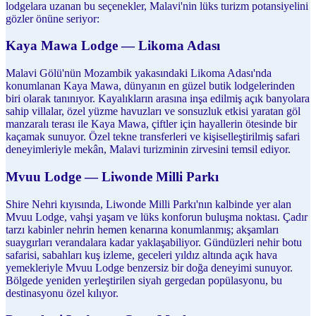
lodgelara uzanan bu seçenekler, Malavi'nin lüks turizm potansiyelini
gözler önüne seriyor:
Kaya Mawa Lodge — Likoma Adası
Malavi Gölü'nün Mozambik yakasındaki Likoma Adası'nda
konumlanan Kaya Mawa, dünyanın en güzel butik lodgelerinden
biri olarak tanınıyor. Kayalıkların arasına inşa edilmiş açık banyolara
sahip villalar, özel yüzme havuzları ve sonsuzluk etkisi yaratan göl
manzaralı terası ile Kaya Mawa, çiftler için hayallerin ötesinde bir
kaçamak sunuyor. Özel tekne transferleri ve kişiselleştirilmiş safari
deneyimleriyle mekân, Malavi turizminin zirvesini temsil ediyor.
Mvuu Lodge — Liwonde Milli Parkı
Shire Nehri kıyısında, Liwonde Milli Parkı'nın kalbinde yer alan
Mvuu Lodge, vahşi yaşam ve lüks konforun buluşma noktası. Çadır
tarzı kabinler nehrin hemen kenarına konumlanmış; akşamları
suaygırları verandalara kadar yaklaşabiliyor. Gündüzleri nehir botu
safarisi, sabahları kuş izleme, geceleri yıldız altında açık hava
yemekleriyle Mvuu Lodge benzersiz bir doğa deneyimi sunuyor.
Bölgede yeniden yerleştirilen siyah gergedan popülasyonu, bu
destinasyonu özel kılıyor.