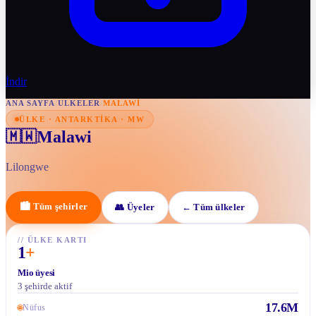
İndir
ANA SAYFA
/
ULKELER
/
MALAWI
ÜLKE · ANTARKTIKA · MW
Malawi
🇲🇼
Lilongwe
🏙
Tüm şehirler
👥
Üyeler
←
Tüm ülkeler
//
ÜLKE KARTI
1
+
Mio üyesi
3 şehirde aktif
17.6M
🌐
Nüfus