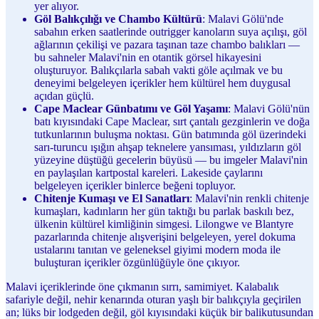
yer alıyor.
Göl Balıkçılığı ve Chambo Kültürü
: Malavi Gölü'nde
sabahın erken saatlerinde outrigger kanoların suya açılışı, göl
ağlarının çekilişi ve pazara taşınan taze chambo balıkları —
bu sahneler Malavi'nin en otantik görsel hikayesini
oluşturuyor. Balıkçılarla sabah vakti göle açılmak ve bu
deneyimi belgeleyen içerikler hem kültürel hem duygusal
açıdan güçlü.
Cape Maclear Günbatımı ve Göl Yaşamı
: Malavi Gölü'nün
batı kıyısındaki Cape Maclear, sırt çantalı gezginlerin ve doğa
tutkunlarının buluşma noktası. Gün batımında göl üzerindeki
sarı-turuncu ışığın ahşap teknelere yansıması, yıldızların göl
yüzeyine düştüğü gecelerin büyüsü — bu imgeler Malavi'nin
en paylaşılan kartpostal kareleri. Lakeside çaylarını
belgeleyen içerikler binlerce beğeni topluyor.
Chitenje Kumaşı ve El Sanatları
: Malavi'nin renkli chitenje
kumaşları, kadınların her gün taktığı bu parlak baskılı bez,
ülkenin kültürel kimliğinin simgesi. Lilongwe ve Blantyre
pazarlarında chitenje alışverişini belgeleyen, yerel dokuma
ustalarını tanıtan ve geleneksel giyimi modern moda ile
buluşturan içerikler özgünlüğüyle öne çıkıyor.
Malavi içeriklerinde öne çıkmanın sırrı, samimiyet. Kalabalık
safariyle değil, nehir kenarında oturan yaşlı bir balıkçıyla geçirilen
an; lüks bir lodgeden değil, göl kıyısındaki küçük bir balikutusundan