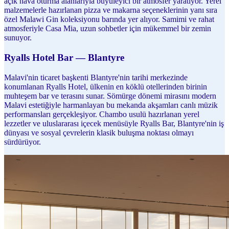
açık hava oturma alanlarıyla büyüleyici bir atmosfer yaratıyor. Yerel
malzemelerle hazırlanan pizza ve makarna seçeneklerinin yanı sıra
özel Malawi Gin koleksiyonu barında yer alıyor. Samimi ve rahat
atmosferiyle Casa Mia, uzun sohbetler için mükemmel bir zemin
sunuyor.
Ryalls Hotel Bar — Blantyre
Malavi'nin ticaret başkenti Blantyre'nin tarihi merkezinde
konumlanan Ryalls Hotel, ülkenin en köklü otellerinden birinin
muhteşem bar ve terasını sunar. Sömürge dönemi mirasını modern
Malavi estetiğiyle harmanlayan bu mekanda akşamları canlı müzik
performansları gerçekleşiyor. Chambo usulü hazırlanan yerel
lezzetler ve uluslararası içecek menüsüyle Ryalls Bar, Blantyre'nin iş
dünyası ve sosyal çevrelerin klasik buluşma noktası olmayı
sürdürüyor.