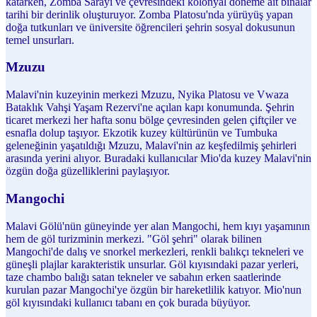
katarken, Zomba Sarayı ve çevresindeki kolonyal döneme ait binalar
tarihi bir derinlik oluşturuyor. Zomba Platosu'nda yürüyüş yapan
doğa tutkunları ve üniversite öğrencileri şehrin sosyal dokusunun
temel unsurları.
Mzuzu
Malavi'nin kuzeyinin merkezi Mzuzu, Nyika Platosu ve Vwaza
Bataklık Vahşi Yaşam Rezervi'ne açılan kapı konumunda. Şehrin
ticaret merkezi her hafta sonu bölge çevresinden gelen çiftçiler ve
esnafla dolup taşıyor. Ekzotik kuzey kültürünün ve Tumbuka
geleneğinin yaşatıldığı Mzuzu, Malavi'nin az keşfedilmiş şehirleri
arasında yerini alıyor. Buradaki kullanıcılar Mio'da kuzey Malavi'nin
özgün doğa güzelliklerini paylaşıyor.
Mangochi
Malavi Gölü'nün güneyinde yer alan Mangochi, hem kıyı yaşamının
hem de göl turizminin merkezi. "Göl şehri" olarak bilinen
Mangochi'de dalış ve snorkel merkezleri, renkli balıkçı tekneleri ve
güneşli plajlar karakteristik unsurlar. Göl kıyısındaki pazar yerleri,
taze chambo balığı satan tekneler ve sabahın erken saatlerinde
kurulan pazar Mangochi'ye özgün bir hareketlilik katıyor. Mio'nun
göl kıyısındaki kullanıcı tabanı en çok burada büyüyor.