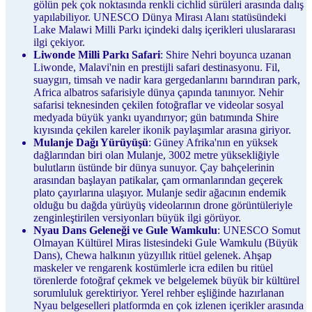
gölün pek çok noktasında renkli cichlid sürüleri arasında dalış
yapılabiliyor. UNESCO Dünya Mirası Alanı statüsündeki
Lake Malawi Milli Parkı içindeki dalış içerikleri uluslararası
ilgi çekiyor.
Liwonde Milli Parkı Safari
: Shire Nehri boyunca uzanan
Liwonde, Malavi'nin en prestijli safari destinasyonu. Fil,
suaygırı, timsah ve nadir kara gergedanlarını barındıran park,
Africa albatros safarisiyle dünya çapında tanınıyor. Nehir
safarisi teknesinden çekilen fotoğraflar ve videolar sosyal
medyada büyük yankı uyandırıyor; gün batımında Shire
kıyısında çekilen kareler ikonik paylaşımlar arasına giriyor.
Mulanje Dağı Yürüyüşü
: Güney Afrika'nın en yüksek
dağlarından biri olan Mulanje, 3002 metre yüksekliğiyle
bulutların üstünde bir dünya sunuyor. Çay bahçelerinin
arasından başlayan patikalar, çam ormanlarından geçerek
plato çayırlarına ulaşıyor. Mulanje sedir ağacının endemik
olduğu bu dağda yürüyüş videolarının drone görüntüleriyle
zenginleştirilen versiyonları büyük ilgi görüyor.
Nyau Dans Geleneği ve Gule Wamkulu
: UNESCO Somut
Olmayan Kültürel Miras listesindeki Gule Wamkulu (Büyük
Dans), Chewa halkının yüzyıllık ritüel gelenek. Ahşap
maskeler ve rengarenk kostümlerle icra edilen bu ritüel
törenlerde fotoğraf çekmek ve belgelemek büyük bir kültürel
sorumluluk gerektiriyor. Yerel rehber eşliğinde hazırlanan
Nyau belgeselleri platformda en çok izlenen içerikler arasında