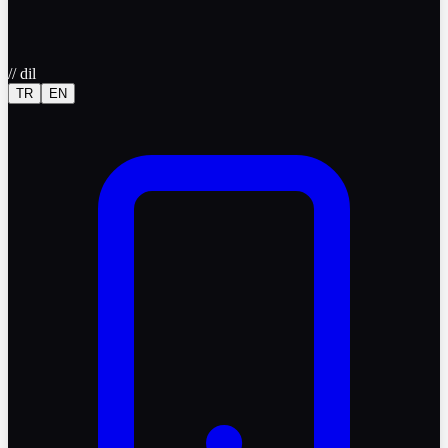
//
dil
TR
EN