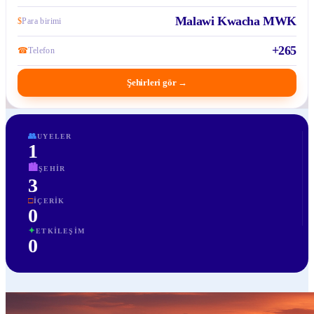
Malawi Kwacha MWK
$
Para birimi
+265
☎
Telefon
Şehirleri gör
→
👥
UYELER
1
🏙
ŞEHIR
3
□
İÇERIK
0
✦
ETKILEŞIM
0