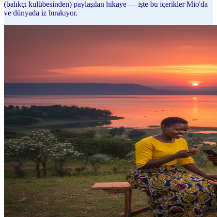
(balıkçı kulübesinden) paylaşılan hikaye — işte bu içerikler Mio'da
ve dünyada iz bırakıyor.