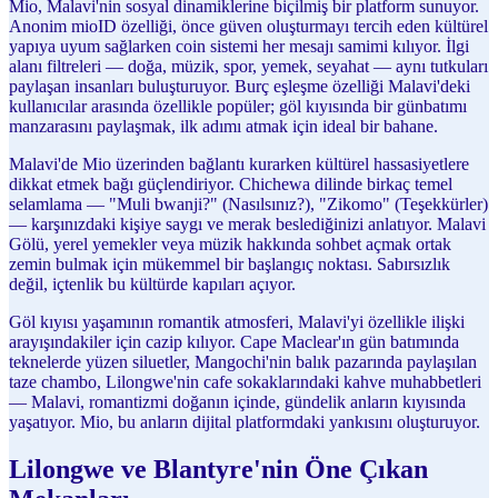
Mio, Malavi'nin sosyal dinamiklerine biçilmiş bir platform sunuyor.
Anonim mioID özelliği, önce güven oluşturmayı tercih eden kültürel
yapıya uyum sağlarken coin sistemi her mesajı samimi kılıyor. İlgi
alanı filtreleri — doğa, müzik, spor, yemek, seyahat — aynı tutkuları
paylaşan insanları buluşturuyor. Burç eşleşme özelliği Malavi'deki
kullanıcılar arasında özellikle popüler; göl kıyısında bir günbatımı
manzarasını paylaşmak, ilk adımı atmak için ideal bir bahane.
Malavi'de Mio üzerinden bağlantı kurarken kültürel hassasiyetlere
dikkat etmek bağı güçlendiriyor. Chichewa dilinde birkaç temel
selamlama — "Muli bwanji?" (Nasılsınız?), "Zikomo" (Teşekkürler)
— karşınızdaki kişiye saygı ve merak beslediğinizi anlatıyor. Malavi
Gölü, yerel yemekler veya müzik hakkında sohbet açmak ortak
zemin bulmak için mükemmel bir başlangıç noktası. Sabırsızlık
değil, içtenlik bu kültürde kapıları açıyor.
Göl kıyısı yaşamının romantik atmosferi, Malavi'yi özellikle ilişki
arayışındakiler için cazip kılıyor. Cape Maclear'ın gün batımında
teknelerde yüzen siluetler, Mangochi'nin balık pazarında paylaşılan
taze chambo, Lilongwe'nin cafe sokaklarındaki kahve muhabbetleri
— Malavi, romantizmi doğanın içinde, gündelik anların kıyısında
yaşatıyor. Mio, bu anların dijital platformdaki yankısını oluşturuyor.
Lilongwe ve Blantyre'nin Öne Çıkan