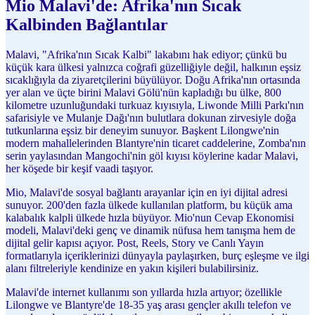
Mio Malavi'de: Afrika'nın Sıcak
Kalbinden Bağlantılar
Malavi, "Afrika'nın Sıcak Kalbi" lakabını hak ediyor; çünkü bu
küçük kara ülkesi yalnızca coğrafi güzelliğiyle değil, halkının eşsiz
sıcaklığıyla da ziyaretçilerini büyülüyor. Doğu Afrika'nın ortasında
yer alan ve üçte birini Malavi Gölü'nün kapladığı bu ülke, 800
kilometre uzunluğundaki turkuaz kıyısıyla, Liwonde Milli Parkı'nın
safarisiyle ve Mulanje Dağı'nın bulutlara dokunan zirvesiyle doğa
tutkunlarına eşsiz bir deneyim sunuyor. Başkent Lilongwe'nin
modern mahallelerinden Blantyre'nin ticaret caddelerine, Zomba'nın
serin yaylasından Mangochi'nin göl kıyısı köylerine kadar Malavi,
her köşede bir keşif vaadi taşıyor.
Mio, Malavi'de sosyal bağlantı arayanlar için en iyi dijital adresi
sunuyor. 200'den fazla ülkede kullanılan platform, bu küçük ama
kalabalık kalpli ülkede hızla büyüyor. Mio'nun Cevap Ekonomisi
modeli, Malavi'deki genç ve dinamik nüfusa hem tanışma hem de
dijital gelir kapısı açıyor. Post, Reels, Story ve Canlı Yayın
formatlarıyla içeriklerinizi dünyayla paylaşırken, burç eşleşme ve ilgi
alanı filtreleriyle kendinize en yakın kişileri bulabilirsiniz.
Malavi'de internet kullanımı son yıllarda hızla artıyor; özellikle
Lilongwe ve Blantyre'de 18-35 yaş arası gençler akıllı telefon ve