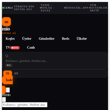
TANIŞ ·
TÜM
TÜRKIYE'NIN
CANLI
·
·
PAYLAŞ ·
MIOSOCIAL.APP
·
SISTEMLER
SOSYAL AĞI
EŞLEŞ
AKTIF
m
mio
SOSYAL AĞ
Keşfet
Üyeler
Gönderiler
Reels
Ülkeler
TV
Canlı
LIVE
⌘K
TR
EN
İndir
↓
m
mio