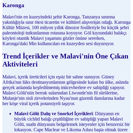
Karonga
Malavi'nin en kuzeyindeki şehir Karonga, Tanzanya sınırına
yakınlığıyla sınır ötesi ticaretin ve kültürel alışverişin odağı. Karonga
Kültür Müzesi, 100 milyon yıllık dinozor fosilleriyle bu küçük şehri
paleontoloji tutkunlarının rotasına koyuyor. Göl kıyısındaki balıkçı
köyleri otantik Malavi yaşamını gözler önüne sererken,
Karonga'daki Mio kullanıcıları en kuzeyden sesi duyuruyor.
Trend İçerikler ve Malavi'nin Öne Çıkan
Aktiviteleri
Malavi, içerik üreticileri için eşsiz bir sahne sunuyor. Güney
Afrika'nın lüks destinasyonlarının gölgesinde kalan bu ülke, aslında
gerçek anlamda keşfedilmemiş mücevherlere ev sahipliği yapıyor.
Malavi Gölü'nün berrak sularından Liwonde'nin fil sürülerine,
Mulanje'nin sisli zirvelerinden Nyau'nun gizemli danslarına kadar
her köşe viral içerik potansiyeli taşıyor.
Malavi Gölü Dalış ve Snorkel İçerikleri
: Dünyanın en
büyük cichlid balığı çeşitliliğine ev sahipliği yapan Malavi
Gölü, sualtı dünyasını belgelemek isteyenler için benzersiz bir
lokasyon. Cape Maclear ve Likoma Adası başta olmak üzere