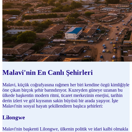
Malavi'nin En Canlı Şehirleri
Malavi, küçük coğrafyasına rağmen her biri kendine özgü kimliğiyle
öne çıkan birçok şehir barındırıyor. Kuzeyden güneye uzanan bu
ülkede başkentin modern ritmi, ticaret merkezinin enerjisi, tarihin
derin izleri ve göl kıyısının sakin büyüsü bir arada yaşıyor. İşte
Malavi'nin sosyal hayatı şekillendiren başlıca şehirleri:
Lilongwe
Malavi'nin başkenti Lilongwe, ülkenin politik ve idari kalbi olmakla