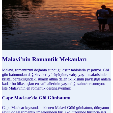
Malavi'nin Romantik Mekanları
Malavi, romantizmi doğanın sunduğu eşsiz tablolarla yaşatıyor. Göl
gün batımından dağ zirveleri yürüyüşüne, vahşi yaşam safarisinden
kristal berraklığındaki suların altına dalan iki kişinin paylaştığı anlara
kadar bu ülke, aşkın en saf hallerinin yaşandığı sahneler sunuyor.
İşte Malavi'nin en romantik destinasyonları:
Cape Maclear'da Göl Günbatımı
Cape Maclear kıyısından izlenen Malavi Gölü günbatımı, dünyanın
sayılı doğal romantik imgelerinden biri. Göl üzerinde turuncu-sarı