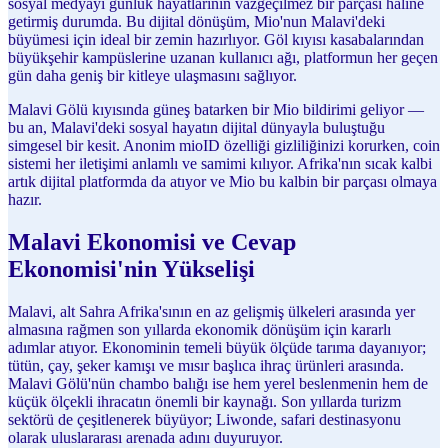
sosyal medyayı günlük hayatlarının vazgeçilmez bir parçası haline
getirmiş durumda. Bu dijital dönüşüm, Mio'nun Malavi'deki
büyümesi için ideal bir zemin hazırlıyor. Göl kıyısı kasabalarından
büyükşehir kampüslerine uzanan kullanıcı ağı, platformun her geçen
gün daha geniş bir kitleye ulaşmasını sağlıyor.
Malavi Gölü kıyısında güneş batarken bir Mio bildirimi geliyor —
bu an, Malavi'deki sosyal hayatın dijital dünyayla buluştuğu
simgesel bir kesit. Anonim mioID özelliği gizliliğinizi korurken, coin
sistemi her iletişimi anlamlı ve samimi kılıyor. Afrika'nın sıcak kalbi
artık dijital platformda da atıyor ve Mio bu kalbin bir parçası olmaya
hazır.
Malavi Ekonomisi ve Cevap
Ekonomisi'nin Yükselişi
Malavi, alt Sahra Afrika'sının en az gelişmiş ülkeleri arasında yer
almasına rağmen son yıllarda ekonomik dönüşüm için kararlı
adımlar atıyor. Ekonominin temeli büyük ölçüde tarıma dayanıyor;
tütün, çay, şeker kamışı ve mısır başlıca ihraç ürünleri arasında.
Malavi Gölü'nün chambo balığı ise hem yerel beslenmenin hem de
küçük ölçekli ihracatın önemli bir kaynağı. Son yıllarda turizm
sektörü de çeşitlenerek büyüyor; Liwonde, safari destinasyonu
olarak uluslararası arenada adını duyuruyor.