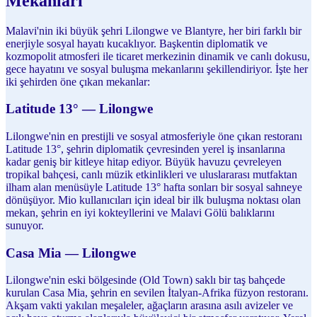
Mekanları
Malavi'nin iki büyük şehri Lilongwe ve Blantyre, her biri farklı bir
enerjiyle sosyal hayatı kucaklıyor. Başkentin diplomatik ve
kozmopolit atmosferi ile ticaret merkezinin dinamik ve canlı dokusu,
gece hayatını ve sosyal buluşma mekanlarını şekillendiriyor. İşte her
iki şehirden öne çıkan mekanlar:
Latitude 13° — Lilongwe
Lilongwe'nin en prestijli ve sosyal atmosferiyle öne çıkan restoranı
Latitude 13°, şehrin diplomatik çevresinden yerel iş insanlarına
kadar geniş bir kitleye hitap ediyor. Büyük havuzu çevreleyen
tropikal bahçesi, canlı müzik etkinlikleri ve uluslararası mutfaktan
ilham alan menüsüyle Latitude 13° hafta sonları bir sosyal sahneye
dönüşüyor. Mio kullanıcıları için ideal bir ilk buluşma noktası olan
mekan, şehrin en iyi kokteyllerini ve Malavi Gölü balıklarını
sunuyor.
Casa Mia — Lilongwe
Lilongwe'nin eski bölgesinde (Old Town) saklı bir taş bahçede
kurulan Casa Mia, şehrin en sevilen İtalyan-Afrika füzyon restoranı.
Akşam vakti yakılan meşaleler, ağaçların arasına asılı avizeler ve