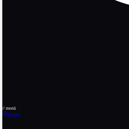
// menü
Keşfet