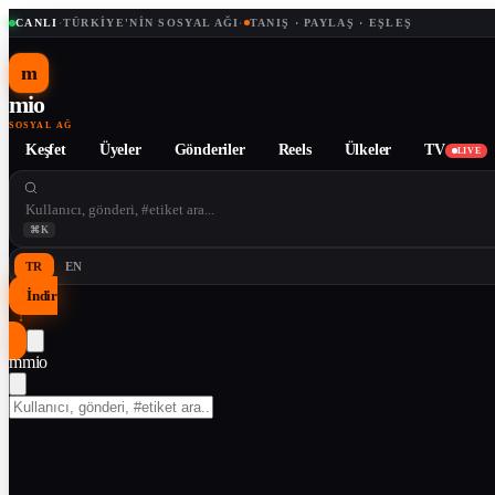
CANLI
·
TÜRKIYE'NIN SOSYAL AĞI
·
TANIŞ · PAYLAŞ · EŞLEŞ
m
mio
SOSYAL AĞ
Keşfet
Üyeler
Gönderiler
Reels
Ülkeler
TV
LIVE
⌘K
TR
EN
İndir
↓
m
mio