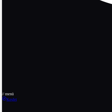
// menü
Keşfet