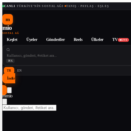
CANLI
·
TÜRKIYE'NIN SOSYAL AĞI
·
TANIŞ · PAYLAŞ · EŞLEŞ
m
mio
SOSYAL AĞ
Keşfet
Üyeler
Gönderiler
Reels
Ülkeler
TV
LIVE
⌘K
TR
EN
İndir
↓
m
mio