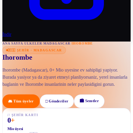
İndir
ANA SAYFA
/
ULKELER
/
MADAGASCAR
/
IHOROMBE
🇲🇬
ŞEHIR
·
MADAGASCAR
Ihorombe
Ihorombe (Madagascar), 0+ Mio uyesine ev sahipligi yapiyor.
Burada yasiyor ya da ziyaret etmeyi planliyorsaniz, yerel insanlarla
baglanin ve Ihorombe insanlarinin neler paylasidigini gorun.
🏙
Semtler
👥
Tüm üyeler
□
Gönderiler
//
ŞEHIR KARTI
0
+
Mio üyesi