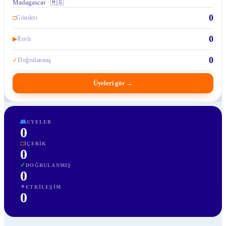
Madagascar · 🇲🇬
0
□
Gönderi
0
▶
Reels
0
✓
Doğrulanmış
Üyeleri gör
→
👥
UYELER
0
□
İÇERIK
0
✓
DOĞRULANMIŞ
0
✦
ETKILEŞIM
0