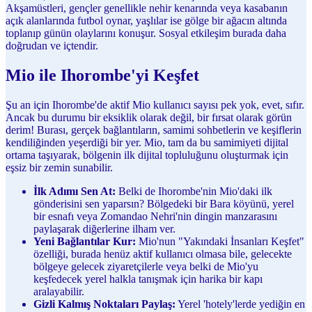
Akşamüstleri, gençler genellikle nehir kenarında veya kasabanın
açık alanlarında futbol oynar, yaşlılar ise gölge bir ağacın altında
toplanıp günün olaylarını konuşur. Sosyal etkileşim burada daha
doğrudan ve içtendir.
Mio ile Ihorombe'yi Keşfet
Şu an için Ihorombe'de aktif Mio kullanıcı sayısı pek yok, evet, sıfır.
Ancak bu durumu bir eksiklik olarak değil, bir fırsat olarak görün
derim! Burası, gerçek bağlantıların, samimi sohbetlerin ve keşiflerin
kendiliğinden yeşerdiği bir yer. Mio, tam da bu samimiyeti dijital
ortama taşıyarak, bölgenin ilk dijital topluluğunu oluşturmak için
eşsiz bir zemin sunabilir.
İlk Adımı Sen At:
Belki de Ihorombe'nin Mio'daki ilk
gönderisini sen yaparsın? Bölgedeki bir Bara köyünü, yerel
bir esnafı veya Zomandao Nehri'nin dingin manzarasını
paylaşarak diğerlerine ilham ver.
Yeni Bağlantılar Kur:
Mio'nun "Yakındaki İnsanları Keşfet"
özelliği, burada henüz aktif kullanıcı olmasa bile, gelecekte
bölgeye gelecek ziyaretçilerle veya belki de Mio'yu
keşfedecek yerel halkla tanışmak için harika bir kapı
aralayabilir.
Gizli Kalmış Noktaları Paylaş:
Yerel 'hotely'lerde yediğin en