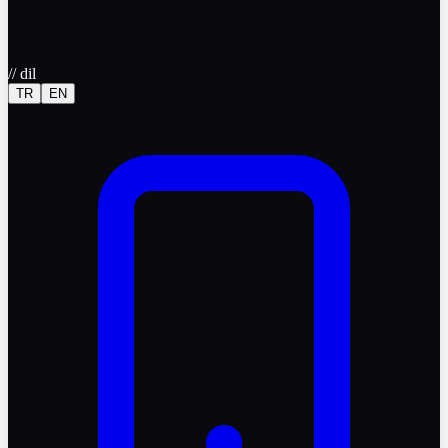
//
dil
TR
EN