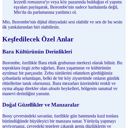
lezzetli
romazava
'yı veya köy pazarında bulduğun el yapımı
eşyaları paylaşarak, Ihorombe'nin sadece haritalarda değil,
Mio'da da parlamasına yardımcı ol.
Mio, Ihorombe'nin dijital dünyadaki sesi olabilir ve sen de bu sesin
ilk yankılarından biri olabilirsin.
Keşfedilecek Özel Anlar
Bara Kültürünün Derinlikleri
Ihorombe, özellikle Bara etnik grubunun merkezi olarak bilinir. Bu
topraklara özgü
zebu
sığırları, Bara yaşamının ve kültürünün
ayrılmaz bir parçasıdır. Zebu sürülerini otlatırken gördüğünüz
çobanlarla selamlaşın, belki de bir köy ziyaretinde onların günlük
ritüellerine tanık olursunuz. Bara mezarları üzerindeki renkli ve
oyma ahşap direkler olan
aloalo
heykelleri, bölgenin sanatsal ve
manevi derinliğini yansıtır.
Doğal Güzellikler ve Manzaralar
Ihosy çevresindeki savanlar, özellikle gün batımında kızıl tonlara
büründüğünde büyüleyici bir manzara sunar. Yürüyüş yapmayı
seviyorsanız, çevredeki tepelere çıkarak geniş düzlüklerin ve