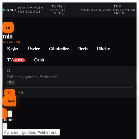
TANIŞ ·
TÜM
TÜRKIYE'NIN
CANLI
·
·
PAYLAŞ ·
MIOSOCIAL.APP
·
SISTEMLER
SOSYAL AĞI
EŞLEŞ
AKTIF
m
mio
SOSYAL AĞ
Keşfet
Üyeler
Gönderiler
Reels
Ülkeler
TV
Canlı
LIVE
⌘K
TR
EN
İndir
↓
m
mio