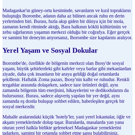
Madagaskar'ın güney-orta kesiminde, savanların ve kızıl toprakların
buluştuğu Ihorombe, adanın daha az bilinen ancak ruhu en derin
yerlerinden biri. Burası, hızla akıp giden bir dünya için bir mola,
zamanın kendi ritminde aktığı, Bara halkının köklü kültürünün ve
zebu sığırlarının yaşamın merkezi olduğu bir coğrafya. Eğer gerçek
ve samimi bir deneyim arıyorsanız, Ihorombe size kapılarını aralıyor.
Yerel Yaşam ve Sosyal Dokular
Ihorombe'de, özellikle de bölgenin merkezi olan Ihosy'de sosyal
yaşam, büyük şehirlerdeki gibi kafeler veya barlar gibi mekanlardan
ziyade, daha çok insanların bir araya geldiği doğal ortamlarda
şekillenir. Haftalık Zoma pazarı, Ihosy'nin kalbi ve ruhudur. Renkli
tezgahlar arasında dolaşırken, sadece taze ürünleri değil, aynı
zamanda bölgenin tüm enerjisini, hikayelerini ve dedikodularını da
bulursunuz. Burası, sadece alışveriş yapılan bir yer değil, aynı
zamanda eş dostla buluşup sohbet edilen, haberleşilen gerçek bir
sosyal merkezdir.
Mahalle aralarındaki küçük 'hotely'ler, yani yerel lokantalar, öğle ve
akşam yemeklerinde dolup taşar. Buralarda, masalarda yan yana
oturan yerel halkla birlikte geleneksel Madagaskar yemeklerini
tadarken, samimi bir ortamda sohbet etme şansı bulabilirsiniz.