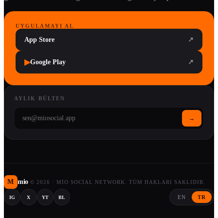
UYGULAMAYI AL
App Store
↗
▶
Google Play
↗
AYLIK BÜLTEN
→
M
mio
©
2026
·
MIO SOCIAL NETWORK. TÜM HAKLARI SAKLIDIR.
EN
TR
IG
X
YT
BL