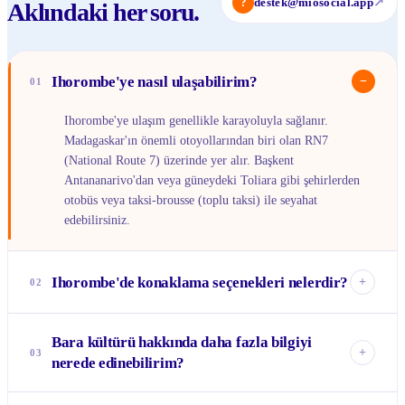
?
destek@miosocial.app
↗
Aklındaki her soru.
Ihorombe'ye nasıl ulaşabilirim?
−
01
Ihorombe'ye ulaşım genellikle karayoluyla sağlanır.
Madagaskar'ın önemli otoyollarından biri olan RN7
(National Route 7) üzerinde yer alır. Başkent
Antananarivo'dan veya güneydeki Toliara gibi şehirlerden
otobüs veya taksi-brousse (toplu taksi) ile seyahat
edebilirsiniz.
Ihorombe'de konaklama seçenekleri nelerdir?
+
02
Bölgenin merkezi olan Ihosy'de, daha çok yerel
Bara kültürü hakkında daha fazla bilgiyi
misafirhaneler ve uygun fiyatlı oteller bulabilirsiniz. Lüks
+
03
nerede edinebilirim?
konaklama seçenekleri beklemeyin, ancak temiz ve samimi
bir atmosferde kalacak yerler mevcuttur. Önceden
Bara kültürünü en iyi yerel halkla etkileşim kurarak
rezervasyon yapmak, özellikle yoğun dönemlerde iyi bir