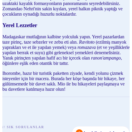
uzaktaki kayalık formasyonların panoramasını seyredebilirsiniz.
Zomandao Nehri'nin sakin kıyıları, yerel halkın piknik yaptığı ve
çocukların oynadığı huzurlu noktalardır.
Yerel Lezzetler
Madagaskar mutfağının kalbine yolculuk yapın. Yerel pazarlardan
taze pirinç, taze sebzeler ve zebu eti alın.
Ravitoto
(ezilmiş manyok
yaprakları ve et ile yapılan yemek) veya
romazava
(et ve yeşilliklerle
yapılan berrak et suyu) gibi geleneksel yemekleri denemelisiniz.
Yanık pirinçten yapılan hafif acı bir içecek olan
ranon'ampango
,
öğünlere eşlik eden otantik bir tattır.
Ihorombe, hazır bir turistik paketten ziyade, kendi yolunu çizmek
isteyenler için bir macera. Burada her köşe başında bir hikaye, her
gülümsemede bir davet saklı. Mio ile bu hikayeleri paylaşmaya ve
bu davetlere katılmaya hazır olun!
//
SIK SORULANLAR